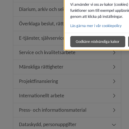
Vi använder vi oss av kakor (cookies)
Diarium, arkiv och sekretess
funktioner som till exempel uppläsni
Undermen
genom att klicka på inställningar.
Överklaga beslut, rättssäkerhet
Läs gärna mer i vår cookiepolicy
Undermeny
E-tjänster, självservice
Undermeny
Godkänn nödvändiga kakor
Service och kvalitetsarbete
Undermeny
Mänskliga rättigheter
Undermeny
Projektfinansiering
Undermeny
Internationellt arbete
Undermeny
Press- och informationsmaterial
Undermen
Dataskydd, personuppgifter
Undermen