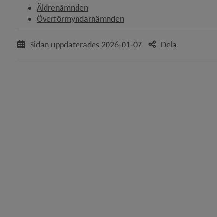
Äldrenämnden
Överförmyndarnämnden
Sidan uppdaterades
2026-01-07
Dela
y för Behandling, brandförsvaret
 för Behandling, fritid
y för Behandling, kommunstyrelsen
 för Behandling, kultur