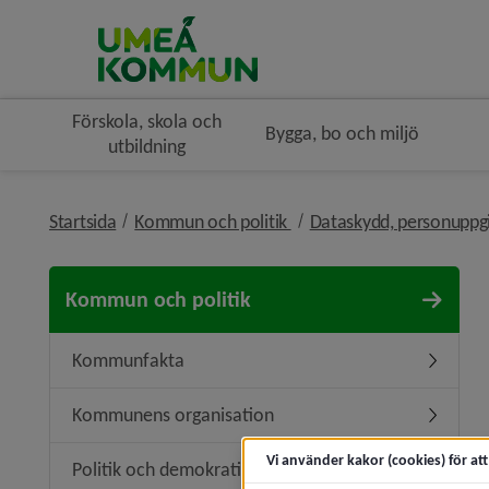
Förskola, skola och
Bygga, bo och miljö
utbildning
nivå i brödsmulenavigerin
Startsida
Kommun och politik
Dataskydd, personuppg
Kommun och politik
Kommunfakta
Underme
Kommunens organisation
Undermen
Vi använder kakor (cookies) för at
Politik och demokrati
Undermeny