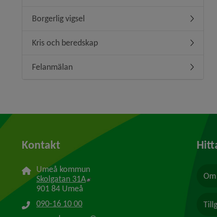
Borgerlig vigsel
Undermeny
Kris och beredskap
Undermen
Felanmälan
Undermen
Kontakt
Hitt
Umeå kommun
Om 
Länk till annan webbplats, öppnas i n
Skolgatan 31A
901 84 Umeå
090-16 10 00
Til