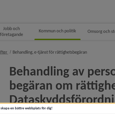
Jobb och
Kommun och politik
Omsorg och s
företagande
gen
nivå i brödsmulenavigeringen
nivå i brödsmul
ifter
Behandling, e-tjänst för rättighetsbegäran
Behandling av perso
begäran om rättighet
ny för Kommunfakta
Dataskyddsförordn
y för Kommunens organisation
t skapa en bättre webbplats för dig!
 för Politik och demokrati
Den eller de nämnder som du vänder dig till med din beg