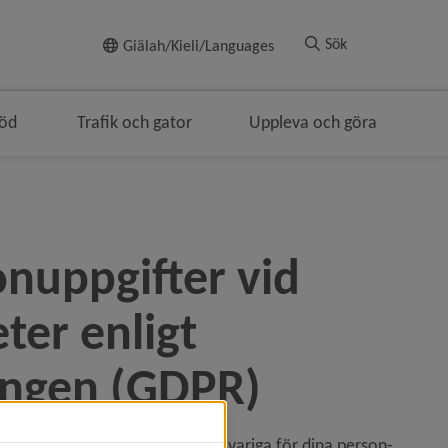
Till innehållet
Sök
Giälah/Kieli/Languages
töd
Trafik och gator
Uppleva och göra
enavigeringen
nuppgifter vid 
er enligt 
ingen (GDPR)
äran är också personuppgiftsansvariga för dina person­