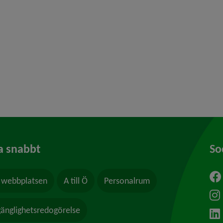
 för Borgerlig vigsel
y för Kris och beredskap
y för Felanmälan
a snabbt
So
webbplatsen
A till Ö
Personalrum
ytt fönster.
lgänglighetsredogörelse