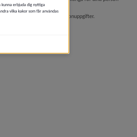
å kunna erbjuda dig nyttiga
 ändra vilka kakor som får användas
ktive nämnd behandlar dina personuppgifter.