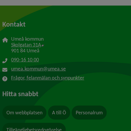
Kontakt
Umeå kommun
Länk till annan webbplats, öppnas i nytt f
Skolgatan 31A
901 84 Umeå
090-16 10 00
umea.kommun@umea.se
Frågor, felanmälan och synpunkter
Hitta snabbt
Om webbplatsen
A till Ö
Personalrum
Tillgänglighetsredogörelse