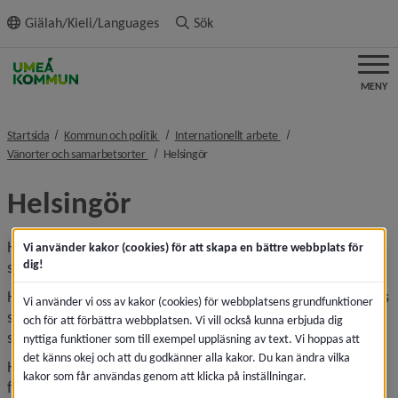
ll innehållet
Giälah/Kieli/Languages
Sök
MENY
nivå i brödsmulenavigeringen
nivå i brödsmulenaviger
Startsida
Kommun och politik
Internationellt arbete
nivå i brödsmulenavigeringen
nivå i brödsmulenavigeringen
Vänorter och samarbetsorter
Helsingör
Helsingör
Helsingör i Danmark är en av Umeås tre nordiska vänorter 
Vi använder kakor (cookies) för att skapa en bättre webbplats för
dig!
sedan 1953.
Helsingör kommun har drygt 60 000 invånare. I staden finns 
Vi använder vi oss av kakor (cookies) för webbplatsens grundfunktioner
slottet Kronoborg, som lockar turister från hela världen. I 
och för att förbättra webbplatsen. Vi vill också kunna erbjuda dig
slottet bodde Shakespeares Hamlet.
nyttiga funktioner som till exempel uppläsning av text. Vi hoppas att
det känns okej och att du godkänner alla kakor. Du kan ändra vilka
Helsingör är norra Själlands handelscentrum, och i staden 
kakor som får användas genom att klicka på inställningar.
finns många specialbutiker och stora butikskedjor. Även 