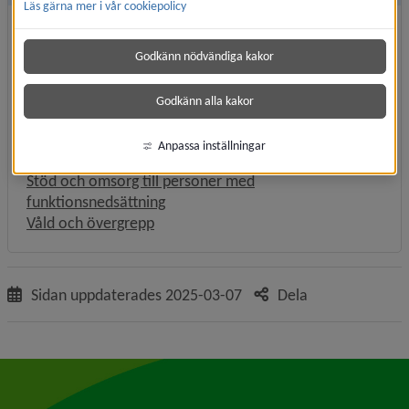
Läs gärna mer i vår cookiepolicy
Anhörigstöd
Barn kan få hjälp
Godkänn nödvändiga kakor
Bostadsanpassning
Föräldrar kan få hjälp
Godkänn alla kakor
Om du behöver hjälp med pengar
Omsorg för äldre
Anpassa inställningar
Parkeringstillstånd för rörelsehindrad
Stöd och omsorg till personer med
funktionsnedsättning
Våld och övergrepp
Sidan uppdaterades
2025-03-07
Dela