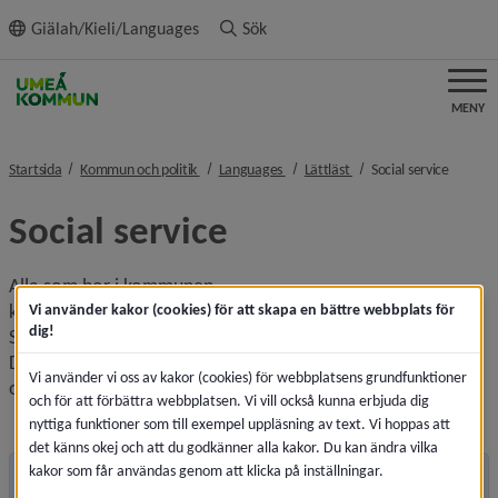
ll innehållet
Giälah/Kieli/Languages
Sök
MENY
nivå i brödsmulenavigeringen
nivå i brödsmulenavigeringen
nivå i brödsmulenaviger
nivå i b
Startsida
Kommun och politik
Languages
Lättläst
Social service
Social service
Alla som bor i kommunen
kan få hjälp av socialtjänsten.
Vi använder kakor (cookies) för att skapa en bättre webbplats för
dig!
Socialtjänsten hjälper dem som har det svårt.
Du kan klicka på rubrikerna i menyn
Vi använder vi oss av kakor (cookies) för webbplatsens grundfunktioner
om du vill läsa mer om Social service.
och för att förbättra webbplatsen. Vi vill också kunna erbjuda dig
nyttiga funktioner som till exempel uppläsning av text. Vi hoppas att
det känns okej och att du godkänner alla kakor. Du kan ändra vilka
kakor som får användas genom att klicka på inställningar.
Andra sidor