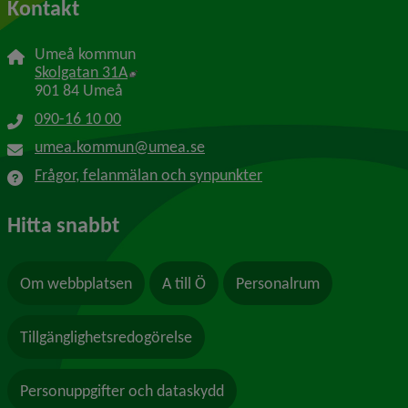
Kontakt
Umeå kommun
Länk till annan webbplats, öppnas i nytt f
Skolgatan 31A
901 84 Umeå
090-16 10 00
umea.kommun@umea.se
Frågor, felanmälan och synpunkter
Hitta snabbt
Om webbplatsen
A till Ö
Personalrum
Tillgänglighetsredogörelse
Personuppgifter och dataskydd