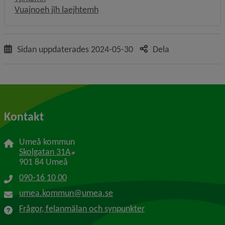
Vuajnoeh jïh laejhtemh
Sidan uppdaterades
2024-05-30
Dela
Kontakt
Umeå kommun
Länk till annan webbplats, öppnas i nytt f
Skolgatan 31A
901 84 Umeå
090-16 10 00
umea.kommun@umea.se
Frågor, felanmälan och synpunkter