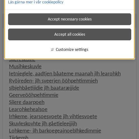
Läs gärna mer i vår cookiepolicy
Accept necessary cookies
Andra sidor
Accept all cookies
Aarhskuvle jïh maanahokse
Maadthskuvle
Customize settings
Jåarhkeskuvle
Sjïereskuvle
Musihkeskuvle
Ietniegïele, aadtjen båateme maanah jïh learohkh
Ryöjreden- jïh sveerjen ööhpehtimmieh
sïbjehbåetijidie jïh baataræjjide
Geerveööhpehtimmie
Sjïere daarpoeh
Learohkehealsoe
Irhkeme, jearsoesvoete jïh vihtiesvoete
Skuvleskovhte jïh gåetieleejjijh
Lohkeme- jïh barkoegeajnoebïhkedimmie
Tjirkemh