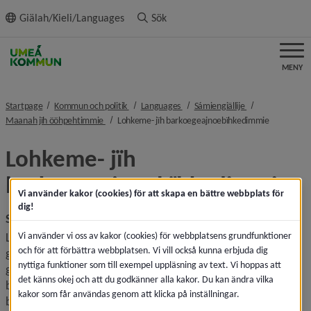
ll innehållet
Giälah/Kieli/Languages
Sök
MENY
nivå i brödsmulenavigeringen
nivå i brödsmulenavigeringen
nivå i brödsmule
Startpage
Kommun och politik
Languages
Sámiengiällije
nivå i brödsmulenavigeringen
nivå i bröd
Maanah jïh ööhpehtimmie
Lohkeme- jïh barkoegeajnoebïhkedimmie
Lohkeme- jïh 
barkoegeajnoebïhkedimmie
Vi använder kakor (cookies) för att skapa en bättre webbplats för
dig!
Studie- och yrkesvägledning
Vi använder vi oss av kakor (cookies) för webbplatsens grundfunktioner
Lohkeme- jïh barkoegeajnoebïhkedæjjah gååvnesieh 
och för att förbättra webbplatsen. Vi vill också kunna erbjuda dig
gaajhkh tjïelti 7–9 maadthskuvline jïh jåarhkeskuvline. Jis 
nyttiga funktioner som till exempel uppläsning av text. Vi hoppas att
gyhtjelassh åtnah jåarhkeskuvleveeljemen jallh 
det känns okej och att du godkänner alla kakor. Du kan ändra vilka
barkoemaarhnan bïjre maahtah lohkeme- jïh 
kakor som får användas genom att klicka på inställningar.
barkoegeajnoebïhkedæjjam gihtjedh gie dov skuvlesne.