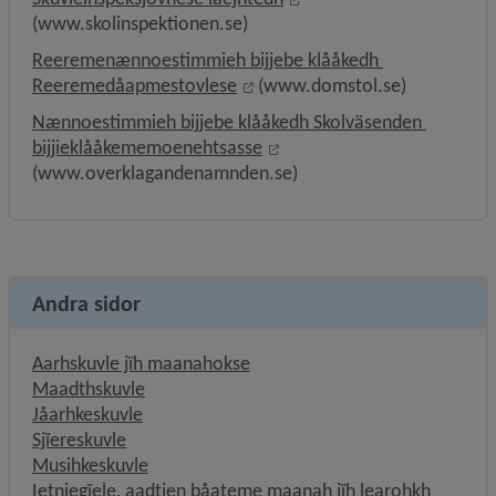
(www.skolinspektionen.se)
Reeremenænnoestimmieh bijjebe klååkedh 
External link, opens in new w
Reeremedåapmestovlese
 (www.domstol.se)
Nænnoestimmieh bijjebe klååkedh Skolväsenden 
External link, opens in ne
bijjieklååkememoenehtsasse
(www.overklagandenamnden.se)
Andra sidor
Aarhskuvle jïh maanahokse
Maadthskuvle
Jåarhkeskuvle
Sjïereskuvle
Musihkeskuvle
Ietniegïele, aadtjen båateme maanah jïh learohkh