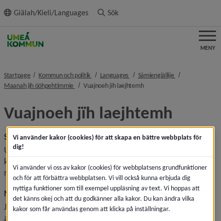
ll innehållet
Giälah/Kieli/Languages
Sök
MENY
nivå i brödsmulenavigeringen
nivå i brödsmulenavigeringen
nivå i brödsmule
Startpage
Kommun och politik
Languages
Sámiengiällije
nivå i brödsmulenavigeringen
nivå i brödsmulenavigeringen
Maanah jïh ööhpehtimmie
Vuajnoeh jïh laejhtemh
Vuajnoeh jïh laejhtemh
Synpunkter och klagomål
Vi använder kakor (cookies) för att skapa en bättre webbplats för
dig!
Upmejen tjïelen skuvlesne vuajnoeh jïh laejhtemh bieliem 
kvalitetebarkoste. Dov vuajnoeh dan gaavhtan vihkeles jïh 
Vi använder vi oss av kakor (cookies) för webbplatsens grundfunktioner
mijjide nuepiem vedtedh mijjen barkoem bueriedidh.
och för att förbättra webbplatsen. Vi vill också kunna erbjuda dig
nyttiga funktioner som till exempel uppläsning av text. Vi hoppas att
Naemhtie dov vuajnoeh vadtah
det känns okej och att du godkänner alla kakor. Du kan ändra vilka
Jis vuajnoeh jallh laejhtemh åtnah mijjen 
kakor som får användas genom att klicka på inställningar.
aarhskuvlen/skuvlen darjomidie skreejrebe edtjh ryöktesth 