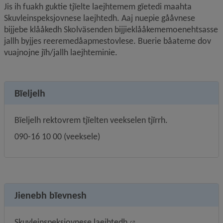
Jis ih fuakh guktie tjïelte laejhtemem gïetedi maahta 
Skuvleinspeksjovnese laejhtedh. Aaj nuepie gååvnese 
bijjebe klååkedh Skolväsenden bijjieklååkememoenehtsasse 
jallh byjjes reeremedåapmestovlese. Buerie båateme dov 
vuajnojne jïh/jallh laejhteminie.
Bïeljelh
Bïeljelh rektovrem tjïelten veekselen tjïrrh.
090-16 10 00 (veeksele)
Jienebh bïevnesh
External link, opens in 
Skuvleinspeksjovnese laejhtedh