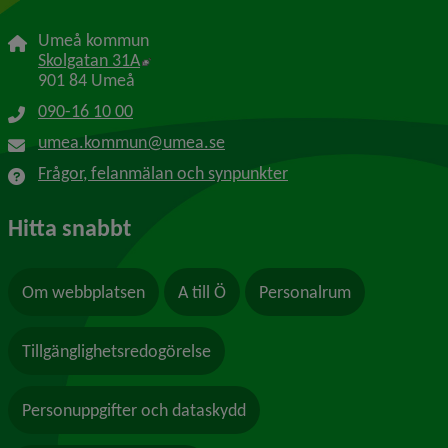
Umeå kommun
Länk till annan webbplats, öppnas i nytt f
Skolgatan 31A
901 84 Umeå
090-16 10 00
umea.kommun@umea.se
Frågor, felanmälan och synpunkter
Hitta snabbt
Om webbplatsen
A till Ö
Personalrum
Tillgänglighetsredogörelse
Personuppgifter och dataskydd