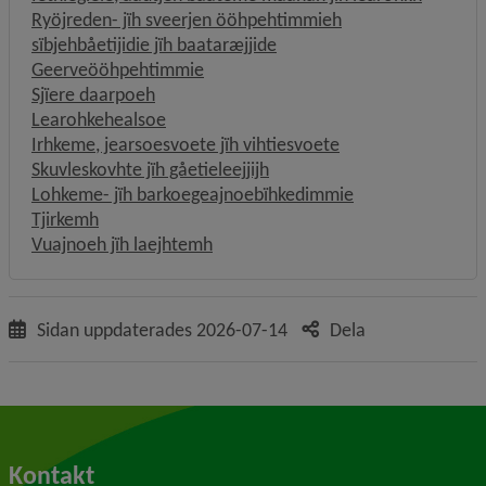
Ryöjreden- jïh sveerjen ööhpehtimmieh
sïbjehbåetijidie jïh baataræjjide
Geerveööhpehtimmie
Sjïere daarpoeh
Learohkehealsoe
Irhkeme, jearsoesvoete jïh vihtiesvoete
Skuvleskovhte jïh gåetieleejjijh
Lohkeme- jïh barkoegeajnoebïhkedimmie
Tjirkemh
Vuajnoeh jïh laejhtemh
Sidan uppdaterades
2026-07-14
Dela
Kontakt