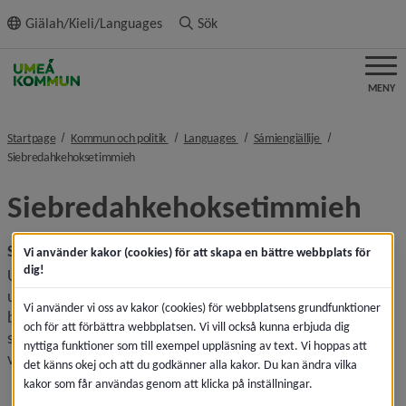
ll innehållet
Giälah/Kieli/Languages
Sök
MENY
nivå i brödsmulenavigeringen
nivå i brödsmulenavigeringen
nivå i brödsmule
Startpage
Kommun och politik
Languages
Sámiengiällije
nivå i brödsmulenavigeringen
Siebredahkehoksetimmieh
Siebredahkehoksetimmieh
Samhällsservice
Vi använder kakor (cookies) för att skapa en bättre webbplats för
dig!
Upmejen tjïelten dïedte lea jeenebh dajvine 
upmejeåålmegij jielemebyjreskinie. Daesnie bïevnesh 
Vi använder vi oss av kakor (cookies) för webbplatsens grundfunktioner
bïgkemegyhtjelassh, healsoe- jïh voengevaarjelimmie, 
och för att förbättra webbplatsen. Vi vill också kunna erbjuda dig
sjïekedimmie jïh sorhpegïetedimmie, tjaetsie jïh luajhtemh, 
nyttiga funktioner som till exempel uppläsning av text. Vi hoppas att
viehkiefaalaldahkh jïh aaj öörnege jïh vihtiesvoete.
det känns okej och att du godkänner alla kakor. Du kan ändra vilka
kakor som får användas genom att klicka på inställningar.