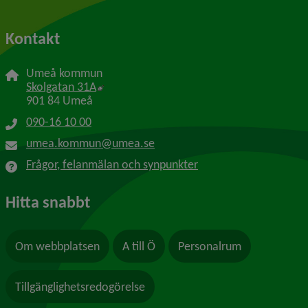
Kontakt
Umeå kommun
Länk till annan webbplats, öppnas i nytt f
Skolgatan 31A
901 84 Umeå
090-16 10 00
umea.kommun@umea.se
Frågor, felanmälan och synpunkter
Hitta snabbt
Om webbplatsen
A till Ö
Personalrum
Tillgänglighetsredogörelse