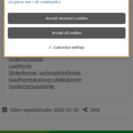
Läs gärna mer i vår cookiepolicy
Andra sidor
Accept necessary cookies
Årromesijjienummeresjilth
Beapmoeh jïh jovkemsh
Accept all cookies
Bïgkemeluhpie jïh bïgkemetjaalasovveme
Daelvien geajnoesjïekedimmie
Customize settings
Gåetien sisnie byjreske
Jovkemetjaetsie
Luajhtemh
Sjïekedimmie, sorhpegïetedimmie
Vaadtsemegeajnoen sjïekedimmie
Vualkemefaalaldahke
Sidan uppdaterades
2024-05-30
Dela