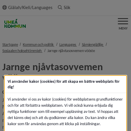
ll innehållet
Giälah/Kieli/Languages
Sök
MENY
nivå i brödsmulenavigeringen
nivå i brödsmulenavigeringen
nivå i brödsmule
Startpage
Kommun och politik
Languages
Sámiengiällije
nivå i brödsmulenavigeringen
nivå i brödsmulenavige
Sosiaalen hoksehtimmieh
Jarnge njåvtasovvemen vööste
Jarnge njåvtasovvemen 
vööste
Vi använder kakor (cookies) för att skapa en bättre webbplats för
dig!
Centrum mot våld
Vi använder vi oss av kakor (cookies) för webbplatsens grundfunktioner
Jarnge njåvtasovvemen vööste lea sijjie mestie 
och för att förbättra webbplatsen. Vi vill också kunna erbjuda dig
Maanajgåetie jïh Nyjsenæjjanraeffiedåastove. 
nyttiga funktioner som till exempel uppläsning av text. Vi hoppas att
Almadåastove njåvtasovvemen vööste aaj sijjien meatan 
det känns okej och att du godkänner alla kakor. Du kan ändra vilka
mohte jeatjah dajve Upmejisnie. Sijjie maam faala dovne 
kakor som får användas genom att klicka på inställningar.
njåvtasovveme nyjsenæjjide jïh maanide ektine 