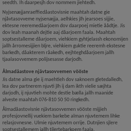
seedth. Ih daarpesjh dov nommem jiehtedh.
Nyjsenæjjanraeffiedåastovisnie maahtah datne gie 
njåvtasovveme nyjsenæjja, aelhkies jïh jearsoes sijjie, 
ektesne reeremedåarjoem dov daarpoej mietie åådtje. Jis 
dov leah maanah dejtie aaj dåarjoem faala. Maahtah 
soptsestalleme dåarjoem, viehkiem gyhtjelassh ekonomijen 
jallh årromesijjien bïjre, viehkiem guktie reeremh ekstesne 
barkedh, dåakterem råakedh, eejhteghdåarjoem jallh 
tjaalasovvemem polijsesasse darjodh.
Ålmadåastove njåvtasovvemen vööste
Jis datne alma gie ij maehtieh dov saknoem gïetedalledh, 
lea dov partnerem njuvti jïh ij dam ikth vielie sæjhta 
darjodh, ij njuvtieh mohte destie bælla jallh maanide 
alveste maahtah 076-810 50 50 ringkedh.
Ålmadåastovisnie njåvtasovvemen vööste mijjieh 
profesjovnellij vuekiem barkebe alman njuvtemem lihke 
relasjovnesne. Ulmie njuvtemem orrije. Dutnjien sjïere 
soptsestallemem jallh tjïertebarkoem faala.