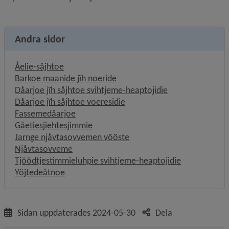
Andra sidor
Åelie-såjhtoe
Barkoe maanide jïh noeride
Dåarjoe jïh såjhtoe svihtjeme-heaptojidie
Dåarjoe jïh såjhtoe voeresidie
Fassemedåarjoe
Gåetiesjiehtesjimmie
Jarnge njåvtasovvemen vööste
Njåvtasovveme
Tjöödtjestimmieluhpie svihtjeme-heaptojidie
Yöjtedeåtnoe
Sidan uppdaterades
2024-05-30
Dela