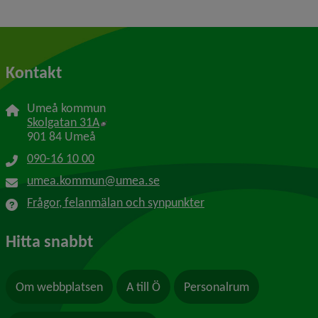
Kontakt
Umeå kommun
Länk till annan webbplats, öppnas i nytt f
Skolgatan 31A
901 84 Umeå
090-16 10 00
umea.kommun@umea.se
Frågor, felanmälan och synpunkter
Hitta snabbt
Om webbplatsen
A till Ö
Personalrum