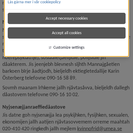
reeremefaalaldahkh jïh aaj njuvteme almide 
Läs gärna mer i vår cookiepolicy
soptsestalleme dåarjoem faala.
Accept necessary cookies
Maanajgåetie
Maanajgåetesne maana åådtje gaajhkh profesjovnellh 
Accept all cookies
seamma tahjoen nuelesne gaavnedidh jearsoes jïh maanide 
murries byjreske. Maana åådtje ekstesne dåarjoeviehkiem 
Customize settings
tjåanghkoe persovnalidie BUP´este (maana- jïh 
noerepsykiatrije), sosiaaletjaelijidie, polijsidie jïh 
dåakterem. Jis jeenjebh bïevnesh sïjhth Mannajgåetien 
barkoen bïrje åadtjodh, bieljeldh ektiegïetedallije Karin 
Österberg telefovne 090-16 58 89.
Sovmh maanam ïrhkeme jallh njåvtasåvva, bieljeldh dallegh 
dåastovem telefovne 090-16 10 02.
Nyjsenæjjanraeffiedåastove 
Jis datne goh nyjsenæjja lea psykijhken, fysijhken, sexualen, 
ekonomijen jallh aatijen njåvtasovvemem orreme maahtah 
020-410 420 ringkedh jallh mejlem 
kvinnofrid@umea.se