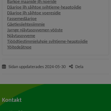
Barkoe maanide jïh noeride
Dåarjoe jïh såjhtoe svihtjeme-heaptojidie
Dåarjoe jïh såjhtoe voeresidie
Fassemedåarjoe
Gåetiesjiehtesjimmie
Jarnge njåvtasovvemen vööste
Njåvtasovveme
Tjöödtjestimmieluhpie svihtjeme-heaptojidie
Yöjtedeåtnoe
Sidan uppdaterades
2024-05-30
Dela
Kontakt