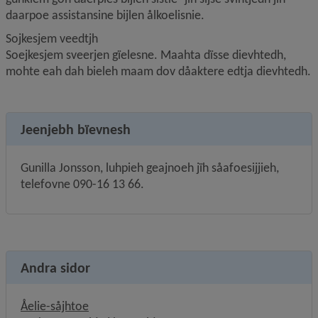
daarpoe assistansine bijlen ålkoelisnie.
Sojkesjem veedtjh
Soejkesjem sveerjen gïelesne. Maahta dïsse dievhtedh, 
mohte eah dah bieleh maam dov dåaktere edtja dievhtedh.
Jeenjebh bïevnesh
Gunilla Jonsson, luhpieh geajnoeh jïh såafoesijjieh, 
telefovne 090-16 13 66.
Andra sidor
Åelie-såjhtoe