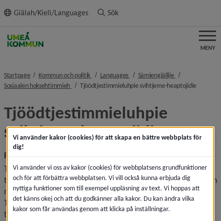
ll innehållet
Giälah/Kieli/Languages
Sök
MENY
nivå i brödsmulenavigeringen
nivå i brödsmulenavigeringen
nivå i brödsmule
Startpage
Kommun och politik
Languages
Sámiengiällije
nivå i brödsmulenavigeringen
nivå i br
Sosiaalen hoksehtimmieh
Tjöödtjestimmieluhpie svihtjeme-heaptojidie
Tjöödtjestimmieluhpie 
svihtjeme-heaptojidie
Vi använder kakor (cookies) för att skapa en bättre webbplats för
dig!
Parkeringstillstånd för rörelsehindrad
Vi använder vi oss av kakor (cookies) för webbplatsens grundfunktioner
Tjöödtjestimmieluhpie lea sjïere luhpie geajnosne 
och för att förbättra webbplatsen. Vi vill också kunna erbjuda dig
tjöödtjestidh, byjres trafihkenjoelkedassijste, dejtie gieh eah 
nyttiga funktioner som till exempel uppläsning av text. Vi hoppas att
maehtieh jallh lea dåeriesmoerh vaedtsedh. 
det känns okej och att du godkänner alla kakor. Du kan ändra vilka
Tjöödtjestimmieluhpie ij ajve reaktam vadtah sjïere 
kakor som får användas genom att klicka på inställningar.
tjöödtjestimmiesijjide tjöödtjestidh, dïhte aaj guhkebem 