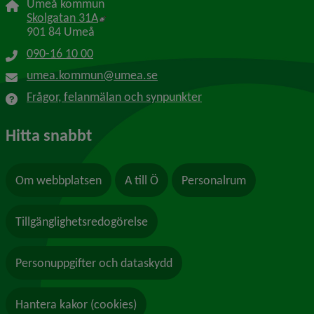
Umeå kommun
Länk till annan webbplats, öppnas i nytt f
Skolgatan 31A
901 84 Umeå
090-16 10 00
umea.kommun@umea.se
Frågor, felanmälan och synpunkter
Hitta snabbt
Om webbplatsen
A till Ö
Personalrum
Tillgänglighetsredogörelse
Personuppgifter och dataskydd
Hantera kakor (cookies)