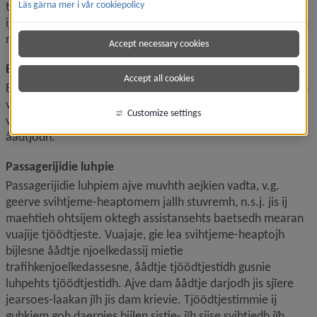
tjöödtjestimmietïjjem vadta jïh reakta tjöödtjestidh gusnie 
Läs gärna mer i vår cookiepolicy
ij leah luhpie tjöödtjestidh. Daamtaj aaj ij daarpesjh åesiem 
maeksedh.
Accept necessary cookies
Bijlevuajajidie luhpie 
Accept all cookies
Bijlevuajaje gien svihtjeme-heaptoje, stoerre dåeriesmoerh 
vaedtsedh jïh geerve bijlese bijleste svihtjedh 
Customize settings
vaadtsemegåhkoem tjöödtjemesijjeste maahta luhpiem 
åadtjodh.
Passagerijidie luhpie
Passagerijidie luhpiem ajve muvhth aejkien vadta, v.g. 
geerve svihtjeme-heaptomem jallh stuvremh, n.s.j. jis ij 
maehtieh ohtsijem oktegh assistansehts baetsedh mearan 
vuajije tjöödtjeste. Vuajaje, gie lea svihtjeme-heaptojh 
bijlesne åådtje njoelkedassij mietie 
trafihkenjoelkedassesne, åådtje tjöödtjestidh gusnie 
luhpehts tjöödtjestidh. Ajve dam åådtje darjodh jis sjïere 
jearsoes-laakan jïh jis dam krievie. Tjöödtjestimmie ij 
guhkiem goh daerpies bijlen sistie- jïh sijse svihtjedh jïh 