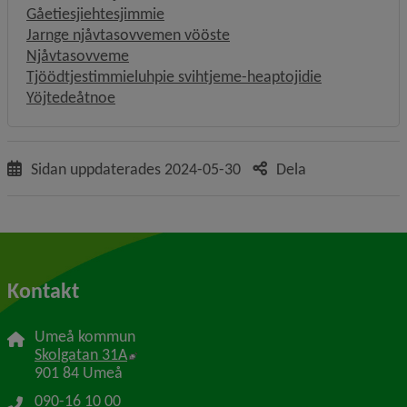
Gåetiesjiehtesjimmie
Jarnge njåvtasovvemen vööste
Njåvtasovveme
Tjöödtjestimmieluhpie svihtjeme-heaptojidie
Yöjtedeåtnoe
Sidan uppdaterades
2024-05-30
Dela
Kontakt
Umeå kommun
Länk till annan webbplats, öppnas i nytt f
Skolgatan 31A
901 84 Umeå
090-16 10 00