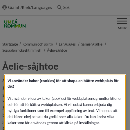
ll innehållet
Giälah/Kieli/Languages
Sök
MENY
nivå i brödsmulenavigeringen
nivå i brödsmulenavigeringen
nivå i brödsmule
Startpage
Kommun och politik
Languages
Sámiengiällije
nivå i brödsmulenavigeringen
nivå i brödsmulenavigeringen
Sosiaalen hoksehtimmieh
Åelie-såjhtoe
Åelie-såjhtoe
Anhörigvård
Vi använder kakor (cookies) för att skapa en bättre webbplats för
dig!
Jeenjh voeresh, skiemtjes almejth jallh svihtjeme-heaptojh 
såjhtoem jïh viehkiem åeleste åadtjoeh. 
Vi använder vi oss av kakor (cookies) för webbplatsens grundfunktioner
Sosiaaletjeanadimmie maahta datnem viehkine årrodh gie 
och för att förbättra webbplatsen. Vi vill också kunna erbjuda dig
åeliem sujhtedh. Dam maam såjhta maahta v.g. 
nyttiga funktioner som till exempel uppläsning av text. Vi hoppas att
boelhketjeårroemsijjesne såemies aejkien årrodh jallh 
det känns okej och att du godkänner alla kakor. Du kan ändra vilka
gåetietjeanadimmiem jallh biejjiedarjomh åadtjodh. Datne 
kakor som får användas genom att klicka på inställningar.
gie åeliem såjhtah maahtah aaj viehkiem beetnegijgujmie 