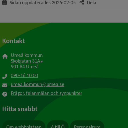
Sidan uppdaterades
2026-02-05
Dela
Kontakt
Umeå kommun
Länk till annan webbplats, öppnas i nytt f
Skolgatan 31A
901 84 Umeå
090-16 10 00
umea.kommun@umea.se
Frågor, felanmälan och synpunkter
Hitta snabbt
Om webbplatsen
A till Ö
Personalrum