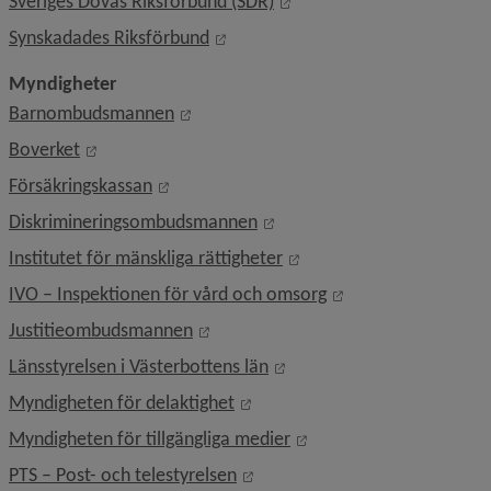
Länk till annan webbplats,
Sveriges Dövas Riksförbund (SDR)
Länk till annan webbplats, öppnas 
Synskadades Riksförbund
Myndigheter
Länk till annan webbplats, öppnas i nyt
Barnombudsmannen
Länk till annan webbplats, öppnas i nytt fönster.
Boverket
Länk till annan webbplats, öppnas i nytt 
Försäkringskassan
Länk till annan webbplats, ö
Diskrimineringsombudsmannen
Länk till annan webbplat
Institutet för mänskliga rättigheter
Länk till annan web
IVO – Inspektionen för vård och omsorg
Länk till annan webbplats, öppnas i 
Justitieombudsmannen
Länk till annan webbplats,
Länsstyrelsen i Västerbottens län
Länk till annan webbplats, öppn
Myndigheten för delaktighet
Länk till annan webbplat
Myndigheten för tillgängliga medier
Länk till annan webbplats, öpp
PTS – Post- och telestyrelsen