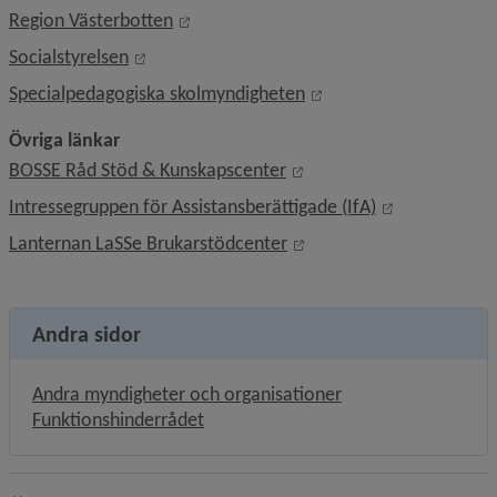
Länk till annan webbplats, öppnas i nyt
Region Västerbotten
Länk till annan webbplats, öppnas i nytt föns
Socialstyrelsen
Länk till annan webbpl
Specialpedagogiska skolmyndigheten
Övriga länkar
Länk till annan webbplat
BOSSE Råd Stöd & Kunskapscenter
Länk till ann
Intressegruppen för Assistansberättigade (IfA)
Länk till annan webbplat
Lanternan LaSSe Brukarstödcenter
Andra sidor
Andra myndigheter och organisationer
Funktionshinderrådet