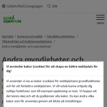
ll innehållet
Giälah/Kieli/Languages
Sök
MENY
nivå i brödsmulenavigeringen
nivå i brödsmulenaviger
Startsida
Kommun och politik
Mänskliga rättigheter
nivå i brödsmulenavigeringen
Tillgänglighet och funktionsnedsättning
nivå i brödsmulenavigeringen
Andra myndigheter och organisationer
Andra myndigheter och 
organisationer
Vi använder kakor (cookies) för att skapa en bättre webbplats för
dig!
Forskning
Vi använder vi oss av kakor (cookies) för webbplatsens grundfunktioner
och för att förbättra webbplatsen. Vi vill också kunna erbjuda dig
Umeå centrum för funktionshinderforskning, Umeå 
nyttiga funktioner som till exempel uppläsning av text. Vi hoppas att
Länk till annan webbplats, öppnas i nytt fönster.
universitet
det känns okej och att du godkänner alla kakor. Du kan ändra vilka
kakor som får användas genom att klicka på inställningar.
Funktionshinderförbund