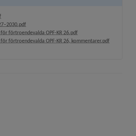
, 320.6 kB, öppnas i nytt fönster.
f
, 496.8 kB, öppnas i nytt fönster.
027–2030.pdf
, 87.3 kB, öppnas i nytt fön
 för förtroendevalda OPF-KR 26.pdf
, 131.2 kB, 
d för förtroendevalda OPF-KR 26, kommentarer.pdf
i nytt fönster.