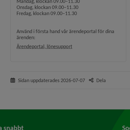
Måndag, klockan 09.00–11.30
Onsdag, klockan 09.00–11.30
Fredag, klockan 09.00–11.30
Använd i första hand vår ärendeportal för dina
ärenden:
Länk till annan webbplats, ö
Ärendeportal, lönesupport
Sidan uppdaterades
2026-07-07
Dela
a snabbt
So