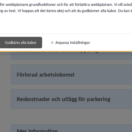
Utbetalning
 för webbplatsens grundfunktioner och för att förbättra webbplatsen. Vi vill ocks
ng av text. Vi hoppas att det känns okej och att du godkänner alla kakor. Du kan
Arvode, fritidspolitiker
y för Säkerhet och trygghet
Godkänn alla kakor
Anpassa inställningar
Arvode, hel- eller deltidsuppdrag
Förlorad arbetsinkomst
Reskostnader och utlägg för parkering
Mer information