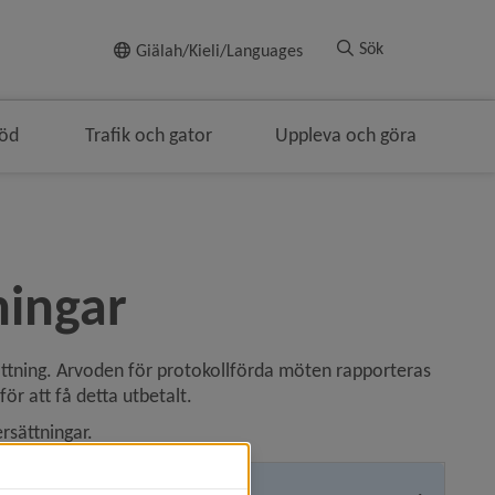
Till innehållet
Sök
Giälah/Kieli/Languages
töd
Trafik och gator
Uppleva och göra
ringen
ningar
ättning. Arvoden för protokollförda möten rapporteras 
ör att få detta utbetalt.
rsättningar.