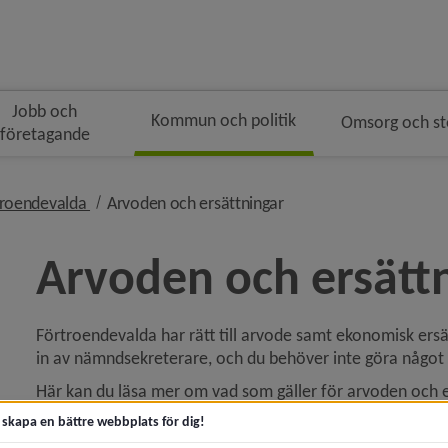
Jobb och
Kommun och politik
Omsorg och s
företagande
gen
dsmulenavigeringen
nivå i brödsmulenavigeringen
nivå i brödsmulenavige
troendevalda
Arvoden och ersättningar
Arvoden och ersätt
Förtroende­valda har rätt till arvode samt ekonomisk ers
y för För förtroendevalda
in av nämndsekreterare, och du behöver inte göra något f
Här kan du läsa mer om vad som gäller för arvoden och e
t skapa en bättre webbplats för dig!