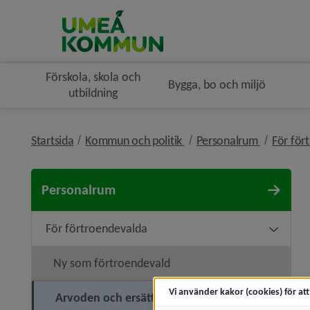
Förskola, skola och
Bygga, bo och miljö
utbildning
nivå i brödsmulenavigerin
nivå i brö
Startsida
Kommun och politik
Personalrum
För för
Personalrum
För förtroendevalda
Undermen
Ny som förtroendevald
Vi använder kakor (cookies) för at
Arvoden och ersättningar