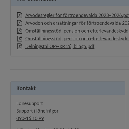
Arvodesregler för förtroendevalda 2023–2026.pd
Arvoden och ersättningar för förtroendevalda 2
Omställningsstöd, pension och efterlevandeskydd
Omställningsstöd, pension och efterlevandeskyd
, 991 kB, öppnas 
Delningstal OPF-KR 26, bilaga.pdf
 för IT-support, lösenordshantering och distansarbete
 för Beställ intyg
Kontakt
Lönesupport
Support i lönefrågor
y för För nyanställda i funktionshinderomsorgen
090-16 10 99