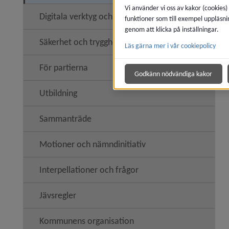
Vi använder vi oss av kakor (cookies)
Digitala verktyg och support
funktioner som till exempel uppläsni
genom att klicka på inställningar.
Säkerhet och trygghet
Läs gärna mer i vår cookiepolicy
Undermen
För partierna
Godkänn nödvändiga kakor
Utbildning
Sammanträde
Motioner och nämndinitiativ
Interpellationer och frågor
Jävsregler
Kommunens organisation