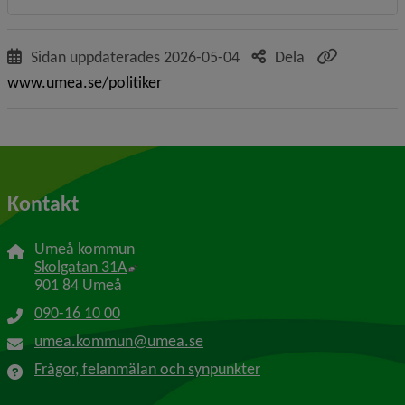
Sidan uppdaterades
2026-05-04
Dela
www.umea.se/politiker
Kontakt
Umeå kommun
Länk till annan webbplats, öppnas i nytt f
Skolgatan 31A
901 84 Umeå
090-16 10 00
umea.kommun@umea.se
Frågor, felanmälan och synpunkter