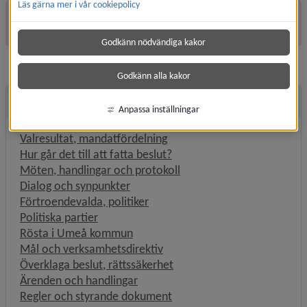
Läs gärna mer i vår cookiepolicy
Öppna register över förtroendevalda
Godkänn nödvändiga kakor
Godkänn alla kakor
Andra sidor
Anpassa inställningar
Valresultat, mandatfördelning
Hur går det till att fatta beslut?
Möten, handlingar och protokoll
Dialog och synpunkter
Förtroendevalda, politiker
Politiska partier
Rösta i Umeå kommun
Mål och verksamhetsdirektiv
Överklaga beslut, rättssäkerhet
Ärenden och handlingar
Regler och styrande dokument