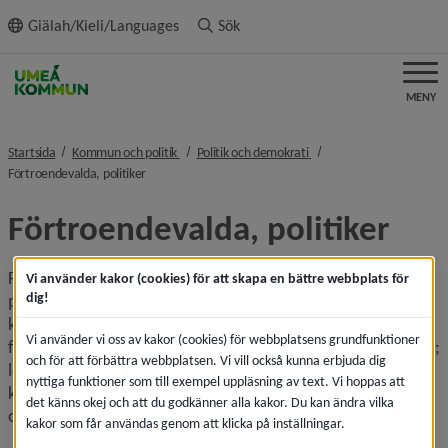
ll innehållet
Giälah/Kieli/Languages
Sök
MENY
nivå i brödsmulenavigeringen
nivå i brödsmulenavigeri
Startsida
Kommun och politik
Politik och demokrati
nivå i brödsmulenavigeringen
Förtroendevalda, politiker
Förtroendevalda, politiker
Förtroendevalda är personer som engagerar sig i politiska 
Vi använder kakor (cookies) för att skapa en bättre webbplats för
dig!
partier och kommunpolitiken och har valts som politiker av 
kommunens invånare. I kommunens register över 
Vi använder vi oss av kakor (cookies) för webbplatsens grundfunktioner
förtroendevalda finns kontaktuppgifter till förtroende­valda; 
och för att förbättra webbplatsen. Vi vill också kunna erbjuda dig
ledamöter och ersättare i kommunfullmäktige, 
nyttiga funktioner som till exempel uppläsning av text. Vi hoppas att
kommunstyrelsen, nämnder och utskott, och information 
det känns okej och att du godkänner alla kakor. Du kan ändra vilka
om respektive uppdrag.
kakor som får användas genom att klicka på inställningar.