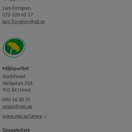
Lars Forsgren
072-520 62 17
lars.forsgren@sd.se
Miljöpartiet
Stadshuset
Skolgatan 31A
901 84 Umeå
090-16 30 35
umea@mp.se
Länk till annan webbplats, öppnas i nytt 
www.mp.se/umea
Gruppledare