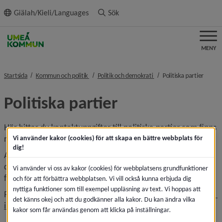
ll innehållet
Giälah/Kieli/Languages
Sök
MENY
nivå i brödsmulenavigeringen
nivå i brödsmulenavigeri
nivå i
Startsida
Kommun och politik
Politik och demokrati
Politiska partier
Politiska partier
Här hittar du kontaktuppgifter till politiska partier som finns 
representerade i Umeås kommunfullmäktige.
Vi använder kakor (cookies) för att skapa en bättre webbplats för
dig!
Alla partier har en gruppledare och flera av dem har 
dessutom politiska sekreterare som hjälper de 
Vi använder vi oss av kakor (cookies) för webbplatsens grundfunktioner
förtroendevalda i kommunen i det politiska arbetet.
och för att förbättra webbplatsen. Vi vill också kunna erbjuda dig
nyttiga funktioner som till exempel uppläsning av text. Vi hoppas att
Partierna listas i storleksordning enligt 
mandatfördelningen 
det känns okej och att du godkänner alla kakor. Du kan ändra vilka
i kommunfullmäktige
.
kakor som får användas genom att klicka på inställningar.