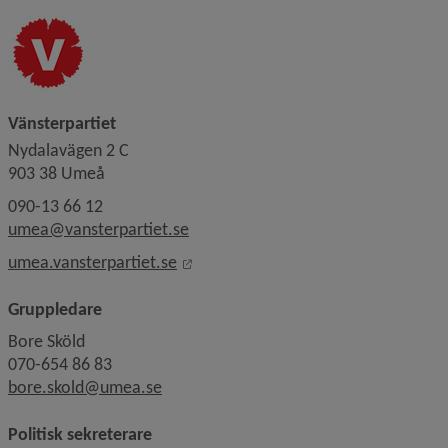
Vänsterpartiet
Nydalavägen 2 C
903 38 Umeå
090-13 66 12
umea@vansterpartiet.se
Länk till annan webbplats, öppnas i 
umea.vansterpartiet.se
Gruppledare
Bore Sköld
070-654 86 83
bore.skold@umea.se
Politisk sekreterare