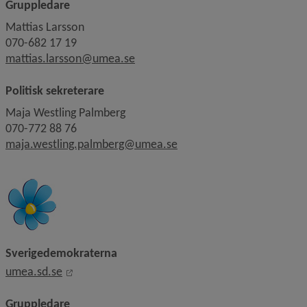
Gruppledare
Mattias Larsson
070-682 17 19
mattias.larsson@umea.se
Politisk sekreterare
Maja Westling Palmberg
070-772 88 76
maja.westling.palmberg@umea.se
Sverigedemokraterna
Länk till annan webbplats, öppnas i nytt fönster
umea.sd.se
Gruppledare