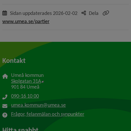
Sidan uppdaterades
2026-02-02
Dela
www.umea.se/partier
Kontakt
Umeå kommun
Länk till annan webbplats, öppnas i nytt f
Skolgatan 31A
901 84 Umeå
090-16 10 00
umea.kommun@umea.se
Frågor, felanmälan och synpunkter
Hitta snabbt