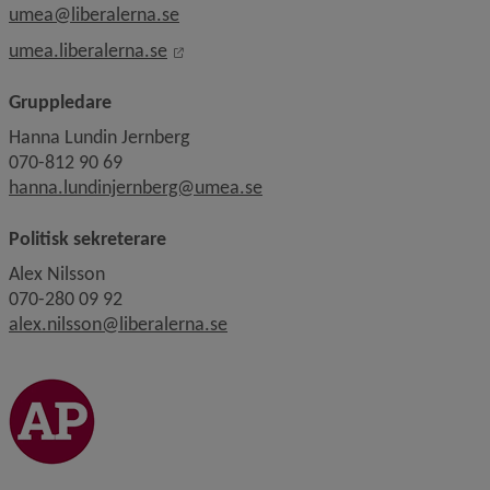
umea@liberalerna.se
Länk till annan webbplats, öppnas i nyt
umea.liberalerna.se
Gruppledare
Hanna Lundin Jernberg
070-812 90 69
hanna.lundinjernberg@umea.se
Politisk sekreterare
Alex Nilsson 
070-280 09 92
alex.nilsson@liberalerna.se