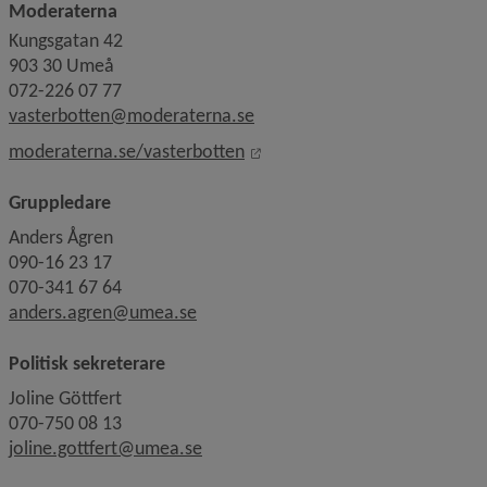
Moderaterna
Kungsgatan 42
903 30 Umeå
072-226 07 77
vasterbotten@moderaterna.se
Länk till annan webbplats, öp
moderaterna.se/vasterbotten
Gruppledare
Anders Ågren
090-16 23 17
070-341 67 64
anders.agren@umea.se
Politisk sekreterare
Joline Göttfert
070-750 08 13
joline.gottfert@umea.se