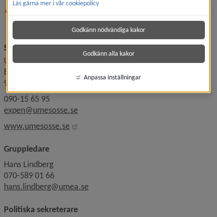
Läs gärna mer i vår cookiepolicy
Godkänn nödvändiga kakor
Socialdemokraterna
Godkänn alla kakor
Umestan hus nr 4
Box 3158
Anpassa inställningar
903 04 Umeå
090-15 65 95
expen@umesosse.se
Länk till annan webbplats, öppnas i nytt 
www.umesosse.se
Gruppledare
Hans Lindberg
070-589 01 66
hans.lindberg@umea.se
Politiska sekreterare