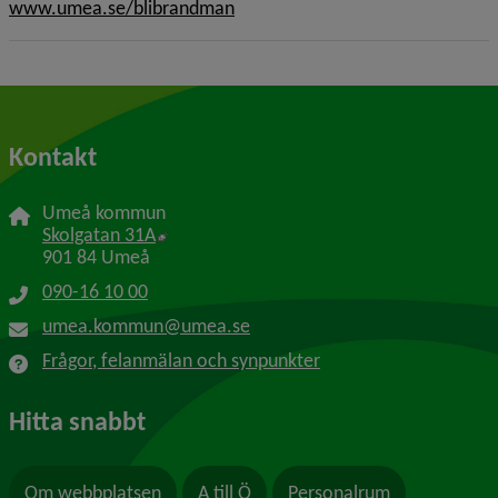
www.umea.se/blibrandman
Kontakt
Umeå kommun
Länk till annan webbplats, öppnas i nytt f
Skolgatan 31A
901 84 Umeå
090-16 10 00
umea.kommun@umea.se
Frågor, felanmälan och synpunkter
Hitta snabbt
Om webbplatsen
A till Ö
Personalrum