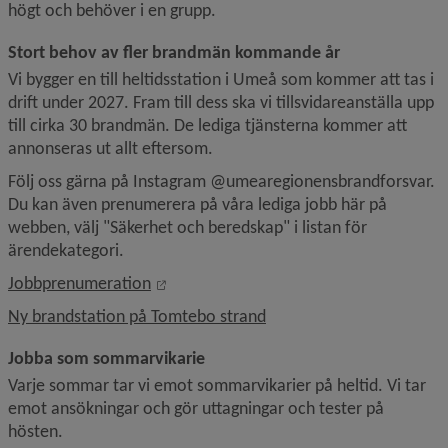
högt och behöver i en grupp.
Stort behov av fler brandmän kommande år
Vi bygger en till heltidsstation i Umeå som kommer att tas i 
drift under 2027. Fram till dess ska vi tillsvidareanställa upp 
till cirka 30 brandmän. De lediga tjänsterna kommer att 
annonseras ut allt eftersom.
Följ oss gärna på Instagram @umearegionensbrandforsvar. 
Du kan även prenumerera på våra lediga jobb här på 
webben, välj "Säkerhet och beredskap" i listan för 
ärendekategori.
Länk till annan webbplats, öppnas i nytt
Jobbprenumeration
Ny brandstation på Tomtebo strand
Jobba som sommarvikarie
Varje sommar tar vi emot sommarvikarier på heltid. Vi tar 
emot ansökningar och gör uttagningar och tester på 
hösten.