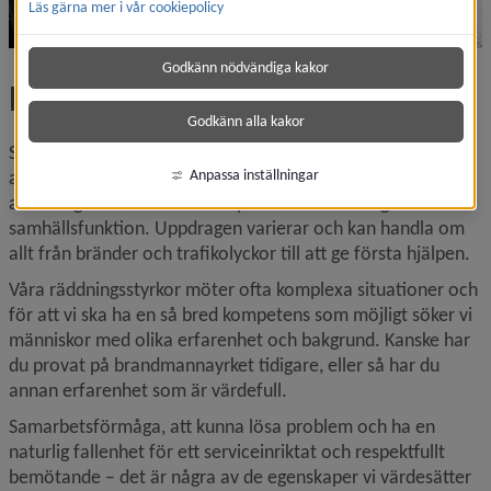
Läs gärna mer i vår cookiepolicy
Godkänn nödvändiga kakor
Bli brandman
Godkänn alla kakor
Som brandman får du en gedigen utbildning, spännande 
arbetsuppgifter och en svårslagen gemenskap i ditt 
Anpassa inställningar
arbetslag. Men framför allt fyller du en livsviktig 
samhällsfunktion. Uppdragen varierar och kan handla om 
allt från bränder och trafikolyckor till att ge första hjälpen.
Våra räddningsstyrkor möter ofta komplexa situationer och 
för att vi ska ha en så bred kompetens som möjligt söker vi 
människor med olika erfarenhet och bakgrund. Kanske har 
du provat på brandmannayrket tidigare, eller så har du 
annan erfarenhet som är värdefull.
Samarbetsförmåga, att kunna lösa problem och ha en 
naturlig fallenhet för ett serviceinriktat och respektfullt 
bemötande – det är några av de egenskaper vi värdesätter 