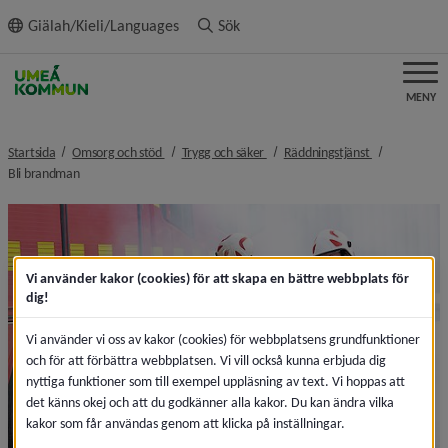
ll innehållet
Giälah/Kieli/Languages
Sök
MENY
nivå i brödsmulenavigeringen
nivå i brödsmulenavigeringen
nivå i brödsm
Startsida
Omsorg och stöd
Trygg och säker
Räddningstjänst
nivå i brödsmulenavigeringen
Bli brandman
Vi använder kakor (cookies) för att skapa en bättre webbplats för
dig!
Vi använder vi oss av kakor (cookies) för webbplatsens grundfunktioner
och för att förbättra webbplatsen. Vi vill också kunna erbjuda dig
nyttiga funktioner som till exempel uppläsning av text. Vi hoppas att
det känns okej och att du godkänner alla kakor. Du kan ändra vilka
kakor som får användas genom att klicka på inställningar.