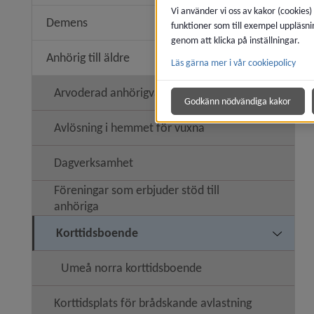
Vi använder vi oss av kakor (cookies)
Demens
funktioner som till exempel uppläsni
Underme
genom att klicka på inställningar.
Anhörig till äldre
Läs gärna mer i vår cookiepolicy
Undermeny
Arvoderad anhörigvård
Godkänn nödvändiga kakor
Avlösning i hemmet för vuxna
Dagverksamhet
Föreningar som erbjuder stöd till
anhöriga
Korttidsboende
Undermen
Umeå norra korttidsboende
Korttidsplats för brådskande avlastning