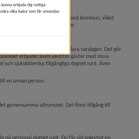
å kunna erbjuda dig nyttiga
 ändra vilka kakor som får användas
dinatorn. Beslutet gäller inom Umeå kommun, vilket 
av Umeå kommuns korttidsenheter.
 bevara den egna förmågan att klara vardagen. Det gör 
sboendet erbjuder även vård för gäster med stora 
och sjuksköterska tillgängliga dygnet runt. Även 
till en annan person.
et gemensamma allrummet. Det finns tillgång till 
la på personal dygnet runt. Du får vid ankomst en 