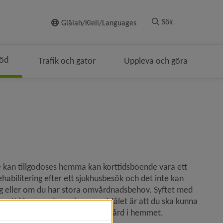
Till innehållet
Sök
Giälah/Kieli/Languages
töd
Trafik och gator
Uppleva och göra
kan tillgodoses hemma kan korttidsboende vara ett 
abilitering efter ett sjukhusbesök och det inte kan 
g eller om du har stora omvårdnadsbehov. Syftet med 
gar att klara vardagen hemma. Målet är att du ska kunna 
v hemtjänst och hälso- och sjukvård i hemmet.