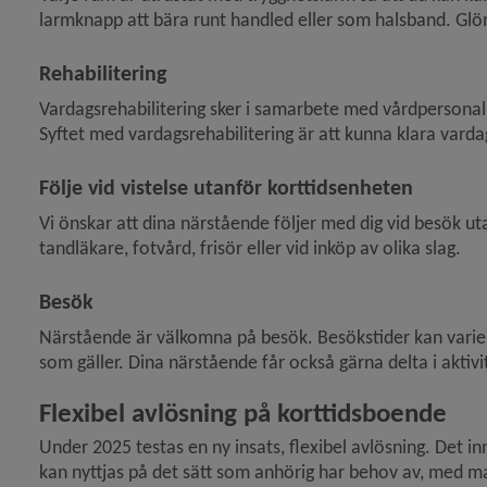
larmknapp att bära runt handled eller som halsband. Glö
Rehabilitering
 för Hjälp i hemmet för äldre
Vardagsrehabilitering sker i samarbete med vårdpersonal och
Syftet med vardagsrehabilitering är att kunna klara vardag
y för Boende för äldre
Följe vid vistelse utanför korttidsenheten
Vi önskar att dina närstående följer med dig vid besök uta
tandläkare, fotvård, frisör eller vid inköp av olika slag.
Besök
Närstående är välkomna på besök. Besökstider kan variera
som gäller. Dina närstående får också gärna delta i aktiv
Flexibel avlösning på korttidsboende
Under 2025 testas en ny insats, flexibel avlösning. Det i
kan nyttjas på det sätt som anhörig har behov av, med maxim