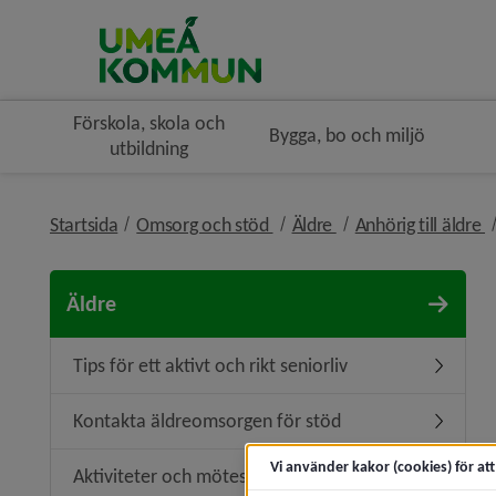
Förskola, skola och
Bygga, bo och miljö
utbildning
nivå i brödsmulenavigeringe
nivå i brödsmulenavi
n
Startsida
Omsorg och stöd
Äldre
Anhörig till äldre
Äldre
Tips för ett aktivt och rikt seniorliv
Undermeny
Kontakta äldreomsorgen för stöd
Undermen
Vi använder kakor (cookies) för at
Aktiviteter och mötesplatser för äldre
Undermeny