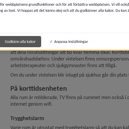
 för webbplatsens grundfunktioner och för att förbättra webbplatsen. Vi vill ocks
När du beviljats plats på korttidsboende
ng av text. Vi hoppas att det känns okej och att du godkänner alla kakor. Du kan
ny för Demens
När det finns en plats ledig kontaktas du av korttidskoor
innebär att du kommer att erbjudas placering på något 
 för Anhörig till äldre
Under vistelsen
Godkänn alla kakor
Anpassa inställningar
Under korttidsvistelsen arbetar man med att stärka eller
att dina förutsättningar att bo kvar hemma ökar. Korttid
omvårdnadsbehov. Under vistelsen finns omsorgspersonal 
arbetsterapeuter och sjukgymnaster finns att tillgå.
Om du under vistelsen blir inlagd på sjukhus går din plats 
På korttidsenheten
Alla rum är möblerade, TV finns på rummet men också i d
y för Korttidsboende
internet genom wifi.
Trygghetslarm
Varje rum är utrustat med trygghetslarm så att du kan kal