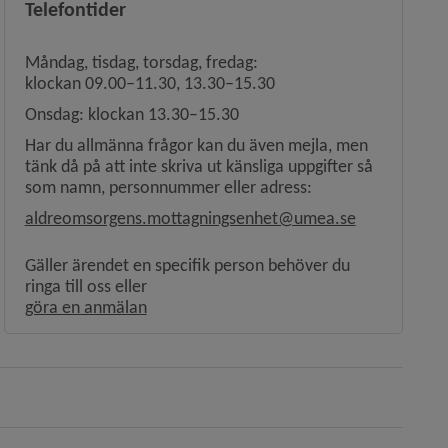
Telefontider
Måndag, tisdag, torsdag, fredag:
klockan 09.00–11.30, 13.30–15.30
Onsdag: klockan 13.30–15.30
Har du allmänna frågor kan du även mejla, men
tänk då på att inte skriva ut känsliga uppgifter så
som namn, personnummer eller adress:
aldreomsorgens.mottagningsenhet@umea.se
Gäller ärendet en specifik person behöver du
ringa till oss eller
Länk till annan webbplats, öppnas i nytt f
göra en anmälan