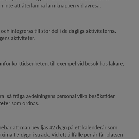
m inte att återlämna larmknappen vid avresa.
 integreras till stor del i de dagliga aktiviteterna. 
ens aktiviteter.
nför korttidsenheten, till exempel vid besök hos läkare, 
, så fråga avdelningens personal vilka besökstider 
iteter som ordnas.
nnebär att man beviljas 42 dygn på ett kalenderår som 
alt 7 dygn i sträck. Vid ett tillfälle per år får platsen 