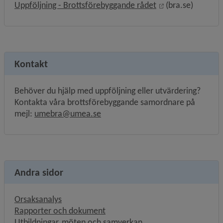
Länk till annan w
Uppföljning - Brottsförebyggande rådet
 (bra.se)
Kontakt
Behöver du hjälp med uppföljning eller utvärdering? 
Kontakta våra brottsförebyggande samordnare på 
mejl: 
umebra@umea.se
Andra sidor
Orsaksanalys
Rapporter och dokument
Utbildningar, möten och samverkan