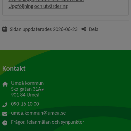
Uppföljning och utvärdering
Sidan uppdaterades
2026-06-23
Dela
Kontakt
Umeå kommun
Länk till annan webbplats, öppnas i nytt f
Skolgatan 31A
901 84 Umeå
090-16 10 00
umea.kommun@umea.se
Frågor, felanmälan och synpunkter