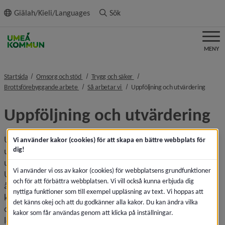
ll innehållet
Giälah/Kieli/Languages
Sök
MENY
nivå i brödsmulenavigeringen
nivå i brödsmulenavigeringen
Startsida
Omsorg och stöd
Trygg och säker
nivå i brödsmulenavigeringen
nivå i brödsmulenavigeringen
nivå i 
Brottsförebyggande arbete
Så arbetar vi
Uppföljning och utvärdering
Uppföljning och utvärdering
Umebrå använder uppföljning som en metod för att bygga 
Vi använder kakor (cookies) för att skapa en bättre webbplats för
dig!
upp en kunskapsbas om effektiviteten av och informerar 
utvecklingsarbetet i det lokala brottsförebyggande arbetet. 
Vi använder vi oss av kakor (cookies) för webbplatsens grundfunktioner
Uppföljningen utgår från Brås metod för uppföljning och 
och för att förbättra webbplatsen. Vi vill också kunna erbjuda dig
återkoppling
2
 vilket beskriver hur kommunpolisen och den 
nyttiga funktioner som till exempel uppläsning av text. Vi hoppas att
kommunala samordnaren ansvarar för att dokumentera 
det känns okej och att du godkänner alla kakor. Du kan ändra vilka
och sammanställa arbetet, medan chefen för 
kakor som får användas genom att klicka på inställningar.
lokalpolisområdet och cheferna inom kommunen ansvarar 