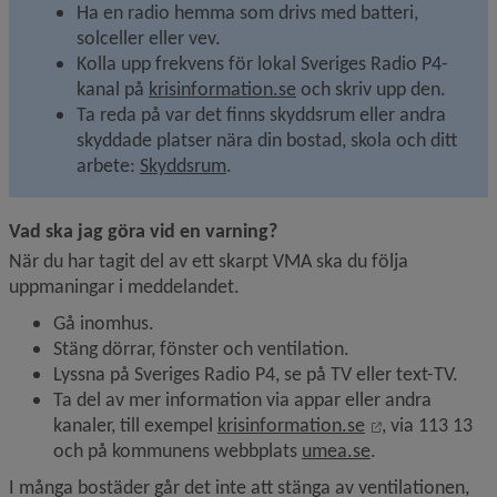
Ha en radio hemma som drivs med batteri, 
solceller eller vev.
Kolla upp frekvens för lokal Sveriges Radio P4-
Länk till annan webbplats
kanal på 
krisinformation.se
 och skriv upp den.
Ta reda på var det finns skyddsrum eller andra 
skyddade platser nära din bostad, skola och ditt 
arbete: 
Skyddsrum
.
Vad ska jag göra vid en varning?
När du har tagit del av ett skarpt VMA ska du följa 
uppmaningar i meddelandet.
Gå inomhus.
Stäng dörrar, fönster och ventilation.
Lyssna på Sveriges Radio P4, se på TV eller text-TV.
Ta del av mer information via appar eller andra 
Länk till anna
kanaler, till exempel 
krisinformation.se
, via 113 13 
Länk till annan
och på kommunens webbplats 
umea.se
.
I många bostäder går det inte att stänga av ventilationen, 