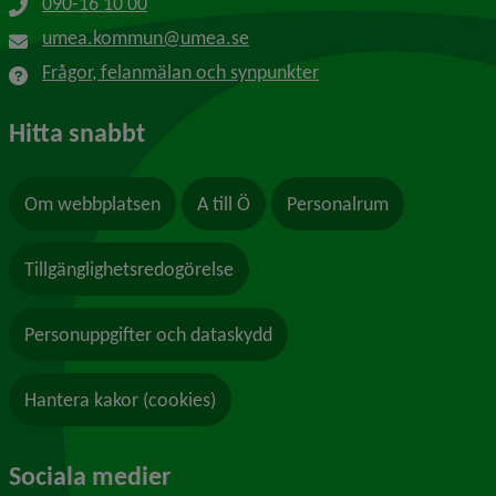
090-16 10 00
umea.kommun@umea.se
Frågor, felanmälan och synpunkter
Hitta snabbt
Om webbplatsen
A till Ö
Personalrum
Tillgänglighetsredogörelse
Personuppgifter och dataskydd
Hantera kakor (cookies)
Sociala medier