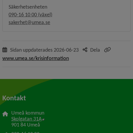
Säkerhetsenheten
090-16 10 00 (växel)
sakerhet@umea.se
Sidan uppdaterades
2026-06-23
Dela
www.umea.se/krisinformation
Kontakt
Umeå kommun
Länk till annan webbplats, öppnas i nytt f
Skolgatan 31A
901 84 Umeå