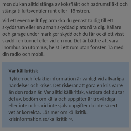
men du kan alltid stänga av köksfläkt och badrumsfläkt och 
stänga tilluftsventiler runt eller i fönstren.
Vid ett eventuellt flyglarm ska du genast ta dig till ett 
skyddsrum eller en annan skyddad plats nära dig. Källare 
och garage under mark ger skydd och du får ockå ett visst 
skydd i en tunnel eller vid en mur. Det är bättre att vara 
inomhus än utomhus, helst i ett rum utan fönster. Ta med 
din radio och mobil.
Var källkritisk
Rykten och felaktig information är vanligt vid allvarliga 
händelser och kriser. Det riskerar att göra en kris värre 
än den redan är. Var alltid källkritisk, värdera det du tar 
del av, bedöm om källa och uppgifter är trovärdiga 
eller inte och sprid inte själv uppgifter du inte säkert 
vet är korrekta. Läs mer om källkritik:
Länk till annan webbplats, ö
krisinformation.se/kallkritik
.