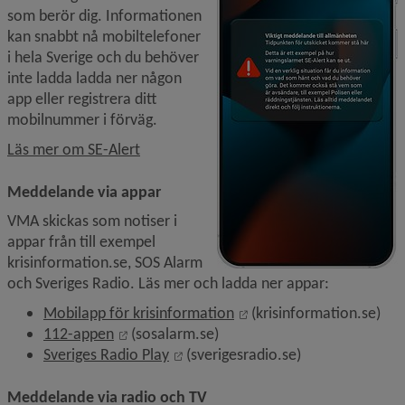
som berör dig. Informationen 
kan snabbt nå mobiltelefoner 
i hela Sverige och du behöver 
inte ladda ladda ner någon 
app eller registrera ditt 
mobilnummer i förväg.
Läs mer om SE-Alert
Meddelande via appar
VMA skickas som notiser i 
appar från till exempel 
krisinformation.se, SOS Alarm 
och Sveriges Radio. Läs mer och ladda ner appar:
Länk till annan webbplat
Mobilapp för krisinformation
 (krisinformation.se)
Länk till annan webbplats, öppnas i nytt fö
112-appen
 (sosalarm.se)
Länk till annan webbplats, öppnas i
Sveriges Radio Play
 (sverigesradio.se)
Meddelande via radio och TV