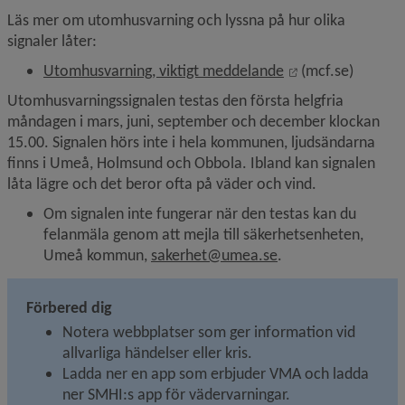
Läs mer om utomhusvarning och lyssna på hur olika 
signaler låter:
Länk till annan w
Utomhusvarning, viktigt meddelande
 (mcf.se)
Utomhusvarningssignalen testas den första helgfria 
måndagen i mars, juni, september och december klockan 
15.00. Signalen hörs inte i hela kommunen, ljudsändarna 
finns i Umeå, Holmsund och Obbola. Ibland kan signalen 
låta lägre och det beror ofta på väder och vind.
Om signalen inte fungerar när den testas kan du 
felanmäla genom att mejla till säkerhetsenheten, 
Umeå kommun, 
sakerhet@umea.se
.
Förbered dig
Notera webbplatser som ger information vid 
allvarliga händelser eller kris.
Ladda ner en app som erbjuder VMA och ladda 
ner SMHI:s app för vädervarningar.