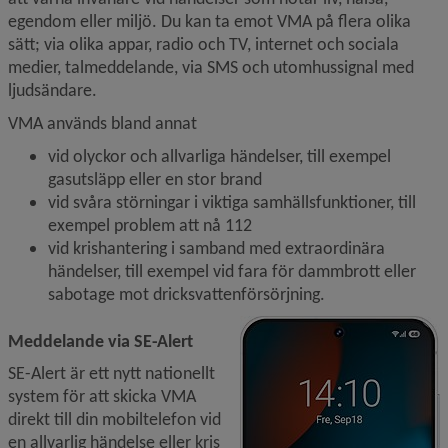
egendom eller miljö. Du kan ta emot VMA på flera olika 
sätt; via olika appar, radio och TV, internet och sociala 
medier, talmeddelande, via SMS och utomhussignal med 
ljudsändare.
VMA används bland annat
vid olyckor och allvarliga händelser, till exempel 
gasutsläpp eller en stor brand
vid svåra störningar i viktiga samhällsfunktioner, till 
exempel problem att nå 112
vid krishantering i samband med extraordinära 
händelser, till exempel vid fara för dammbrott eller 
sabotage mot dricksvattenförsörjning.
F
Meddelande via SE-Alert
SE-Alert är ett nytt nationellt 
system för att skicka VMA 
direkt till din mobiltelefon vid 
en allvarlig händelse eller kris 