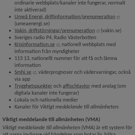
ordinarie webbplats/kanaler inte fungerar, normalt 
inte aktiverad)
Länk ti
Umeå Energi, driftinformation/prenumeration
(umeaenergi.se)
Länk till annan 
Vakin, driftstörningar/prenumeration
 (vakin.se)
Sveriges radio P4, Radio Västerbotten
Länk till annan webbplats, öppnas i
Krisinformation.se
, nationell webbplats med 
information från myndigheter
113 13, nationellt nummer för att få och lämna 
information
Länk till annan webbplats, öppnas i nytt fönst
Smhi.se
, väderprognoser och vädervarningar, också 
via app
Trygghetspunkter
 och 
affischtavlor
 med anslag (om 
digitala kanaler inte fungerar)
Lokala och nationella medier
Kanaler för 
Viktigt meddelande till allmänheten
:
Viktigt meddelande till allmänheten (VMA)
Viktigt meddelande till allmänheten 
(VMA) är ett system för 
att varna invånare vid händelser som hotar liv, hälsa, 