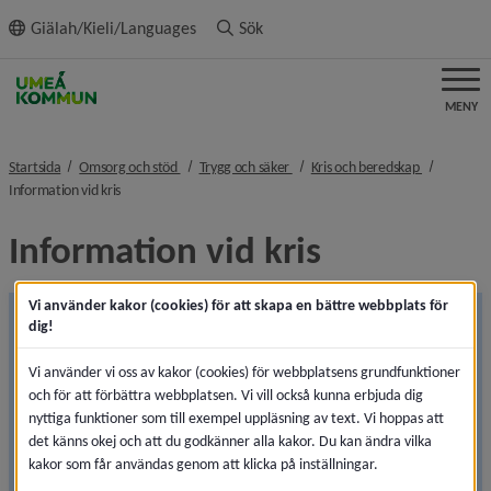
ll innehållet
Giälah/Kieli/Languages
Sök
MENY
nivå i brödsmulenavigeringen
nivå i brödsmulenavigeringen
nivå i bröd
Startsida
Omsorg och stöd
Trygg och säker
Kris och beredskap
nivå i brödsmulenavigeringen
Information vid kris
Information vid kris
Vi använder kakor (cookies) för att skapa en bättre webbplats för
SE-Alert är ett nytt nationellt system för att skicka 
dig!
Viktigt meddelande till allmänheten (VMA) direkt till din 
mobiltelefon vid en allvarlig händelse eller kris som 
Vi använder vi oss av kakor (cookies) för webbplatsens grundfunktioner
berör dig. Informationen kan snabbt nå mobiltelefoner 
och för att förbättra webbplatsen. Vi vill också kunna erbjuda dig
i hela Sverige och du behöver inte ladda ladda ner 
nyttiga funktioner som till exempel uppläsning av text. Vi hoppas att
det känns okej och att du godkänner alla kakor. Du kan ändra vilka
någon app eller registrera ditt mobilnummer i förväg.
kakor som får användas genom att klicka på inställningar.
Öppnas i nytt fönster.
Läs mer om SE-Alert