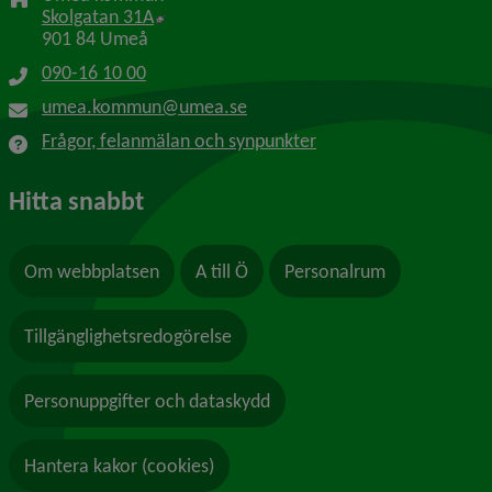
Länk till annan webbplats, öppnas i nytt f
Skolgatan 31A
901 84 Umeå
090-16 10 00
umea.kommun@umea.se
Frågor, felanmälan och synpunkter
Hitta snabbt
Om webbplatsen
A till Ö
Personalrum
Tillgänglighetsredogörelse
Personuppgifter och dataskydd
Hantera kakor (cookies)