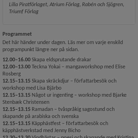
Lilla Piratförlaget, Atrium Förlag, Rabén och Sjögren, 
Triumf Förlag
Programmet
Det här händer under dagen. Läs mer om varje enskild 
programpunkt längre ner på sidan.
12.00–16.00 
Skapa eldsprutande drakar
12.00–13.00
 Teckna Yokai – mangaworkshop med Elise 
Rosberg
12.15–13.15
 Skapa skräckdjur – författarbesök och 
workshop med Lisa Bjärbo
12.15–13.15
 Något ur ingenting – workshop med Bjarke 
Stenbæk Christensen
12.15–13.15
 Ramadan – tvåspråkig sagostund och 
skapande på arabiska och svenska
12.15–13.15
 Käpphästfest – författarbesök och 
käpphästverkstad med Jenny Bicho
12.30–13.30
 Vindhästar – poesi och skapande med Kristina 