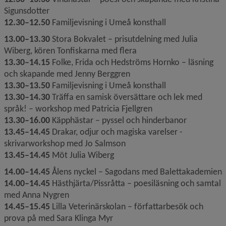
Sigunsdotter
12.30–12.50
 Familjevisning i Umeå konsthall
13.00–13.30
 Stora Bokvalet – prisutdelning med Julia 
Wiberg, kören Tonfiskarna med flera 
13.30–14.15
 Folke, Frida och Hedströms Hornko – läsning 
och skapande med Jenny Berggren
13.30–13.50
 Familjevisning i Umeå konsthall
13.30–14.30
 Träffa en samisk översättare och lek med 
språk! – workshop med Patricia Fjellgren
13.30–16.00
 Käpphästar – pyssel och hinderbanor
13.45–14.45
 Drakar, odjur och magiska varelser - 
skrivarworkshop med Jo Salmson 
13.45–14.45
 Möt Julia Wiberg
14.00–14.45
 Ålens nyckel – Sagodans med Balettakademien
14.00–14.45
 Hästhjärta/Pissråtta – poesiläsning och samtal 
med Anna Nygren
14.45–15.45
 Lilla Veterinärskolan – författarbesök och 
prova på med Sara Klinga Myr