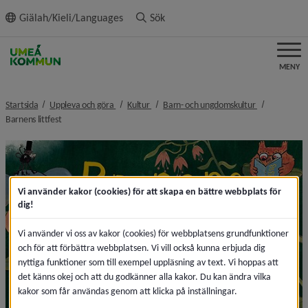
ll innehållet
Giälah/Kieli/Languages
Sök
MENY
nivå i brödsmulenavigeringen
nivå i brödsmulenavigeringen
nivå i brödsm
Startsida
Uppleva och göra
Kultur
Barn- och ungdomskultur
nivå i brödsmulenavigeringen
Barnens littfest
Vi använder kakor (cookies) för att skapa en bättre webbplats för
dig!
Vi använder vi oss av kakor (cookies) för webbplatsens grundfunktioner
och för att förbättra webbplatsen. Vi vill också kunna erbjuda dig
nyttiga funktioner som till exempel uppläsning av text. Vi hoppas att
det känns okej och att du godkänner alla kakor. Du kan ändra vilka
kakor som får användas genom att klicka på inställningar.