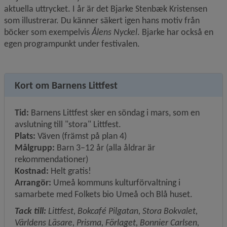
aktuella uttrycket. I år är det Bjarke Stenbæk Kristensen 
som illustrerar. Du känner säkert igen hans motiv från 
böcker som exempelvis 
Ålens Nyckel
. Bjarke har också en 
egen programpunkt under festivalen.
Kort om Barnens Littfest
Tid:
 Barnens Littfest sker en söndag i mars, som en 
avslutning till "stora" Littfest.
Plats:
 Väven (främst på plan 4)
Målgrupp:
 Barn 3–12 år (alla åldrar är 
rekommendationer)
Kostnad:
 Helt gratis!
Arrangör:
 Umeå kommuns kulturförvaltning i 
samarbete med Folkets bio Umeå och Blå huset.
Tack till:
 Littfest, Bokcafé Pilgatan, Stora Bokvalet, 
Världens Läsare, Prisma, Förlaget, Bonnier Carlsen, 