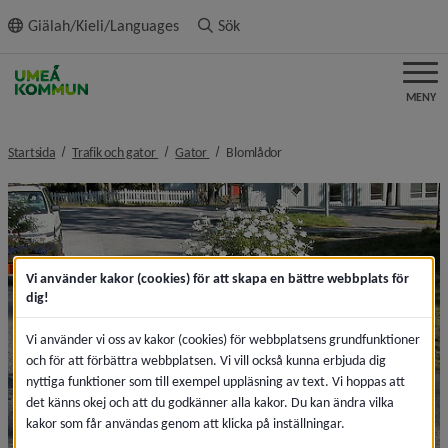
ll innehållet
Giälah/Kieli/Languages
Sök
MENY
nivå i brödsmulenavigeringen
nivå i brödsmulenavigeringen
nivå i brödsmulenavigeringen
Startsida
Trafik och gator
Gator
Blomlådor
Vi använder kakor (cookies) för att skapa en bättre webbplats för
dig!
Vi använder vi oss av kakor (cookies) för webbplatsens grundfunktioner
och för att förbättra webbplatsen. Vi vill också kunna erbjuda dig
nyttiga funktioner som till exempel uppläsning av text. Vi hoppas att
det känns okej och att du godkänner alla kakor. Du kan ändra vilka
kakor som får användas genom att klicka på inställningar.