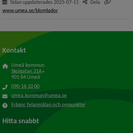
Sidan uppdaterades
2025-07-11
Dela
www.umea.se/blomlador
Kontakt
Umeå kommun
Länk till annan webbplats, öppnas i nytt f
Skolgatan 31A
901 84 Umeå
090-16 10 00
umea.kommun@umea.se
Frågor, felanmälan och synpunkter
Hitta snabbt