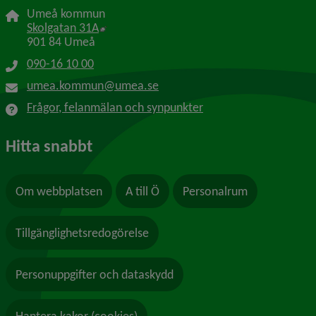
Umeå kommun
Länk till annan webbplats, öppnas i nytt f
Skolgatan 31A
901 84 Umeå
090-16 10 00
umea.kommun@umea.se
Frågor, felanmälan och synpunkter
Hitta snabbt
Om webbplatsen
A till Ö
Personalrum
Tillgänglighetsredogörelse
Personuppgifter och dataskydd