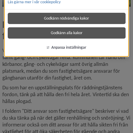
Läs gärna mer i vår cookiepolicy
Godkänn nödvändiga kakor
Framkomlighet kring 
fastigheter
Godkänn alla kakor
Anpassa inställningar
Vi har alla har ett gemensamt ansvar för att hålla gator 
samt gång- och cykelvägar rena. Kommunen tar hand om 
körbanor, gång- och cykelvägar samt övrig allmän 
platsmark, medan du som fastighetsägare ansvarar för 
gångbanan utanför din fastighet, året om.
Du som har en uppställningsplats för räddningstjänstens 
fordon, tänk på att hålla den fri hela året. Vintertid ska den 
hållas plogad.
I foldern "Ditt ansvar som fastighetsägare" beskriver vi vad 
du ska tänka på när det gäller renhållning och snöröjning. Vi 
informerar också om ditt ansvar för att hålla sikten fri från 
växtlighet för att öka säkerheten för gående och andra 