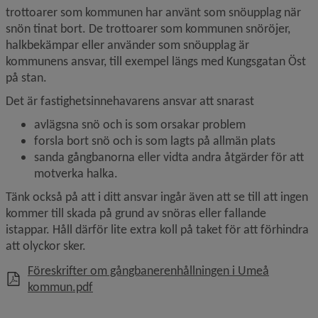
trottoarer som kommunen har använt som snöupplag när 
snön tinat bort. De trottoarer som kommunen snöröjer, 
halkbekämpar eller använder som snöupplag är 
kommunens ansvar, till exempel längs med Kungsgatan Öst 
på stan.
Det är fastighetsinnehavarens ansvar att snarast
avlägsna snö och is som orsakar problem
forsla bort snö och is som lagts på allmän plats
sanda gångbanorna eller vidta andra åtgärder för att 
motverka halka.
Tänk också på att i ditt ansvar ingår även att se till att ingen 
kommer till skada på grund av snöras eller fallande 
istappar. Håll därför lite extra koll på taket för att förhindra 
att olyckor sker.
Föreskrifter om gångbanerenhållningen i Umeå
, 757.4 kB, öppnas i nytt fönster.
kommun.pdf