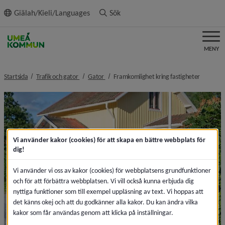
ll innehållet
Giälah/Kieli/Languages
Sök
MENY
nivå i brödsmulenavigeringen
nivå i brödsmulenavigeringen
nivå i br
Startsida
Trafik och gator
Gator
Framkomlighet kring fastigheter
Vi använder kakor (cookies) för att skapa en bättre webbplats för
dig!
Vi använder vi oss av kakor (cookies) för webbplatsens grundfunktioner
och för att förbättra webbplatsen. Vi vill också kunna erbjuda dig
nyttiga funktioner som till exempel uppläsning av text. Vi hoppas att
det känns okej och att du godkänner alla kakor. Du kan ändra vilka
kakor som får användas genom att klicka på inställningar.