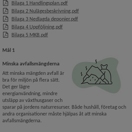
, 243.3 kB, öppnas i nytt fönste
Bilaga 1 Handlingsplan.pdf
, 322.4 kB, öppnas i nytt 
Bilaga 2 Nulägesbeskrivning.pdf
, 250 kB, öppnas i nytt fön
Bilaga 3 Nedlagda deponier.pdf
, 326.1 kB, öppnas i nytt fönster.
Bilaga 4 Uppföljning.pdf
, 365.3 kB, öppnas i nytt fönster.
Bilaga 5 MKB.pdf
Mål 1
Minska avfallsmängderna
Att minska mängden avfall är 
bra för miljön på flera sätt. 
Det ger lägre 
energianvändning, mindre 
utsläpp av växthus­gaser och 
sparar på jordens naturresurser. Både hushåll, företag och 
andra organisationer måste hjälpas åt att minska 
avfallsmängderna.