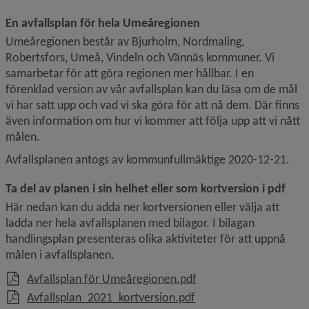
En avfallsplan för hela Umeåregionen
Umeåregionen består av Bjurholm, Nordmaling, 
Robertsfors, Umeå, Vindeln och Vännäs kommuner. Vi 
samarbetar för att göra regionen mer hållbar. I en 
förenklad version av vår avfallsplan kan du läsa om de mål 
vi har satt upp och vad vi ska göra för att nå dem. Där finns 
även information om hur vi kommer att följa upp att vi nått 
målen.
Avfallsplanen antogs av kommunfullmäktige 2020-12-21.
Ta del av planen i sin helhet eller som kortversion i pdf
Här nedan kan du adda ner kortversionen eller välja att 
ladda ner hela avfallsplanen med bilagor. I bilagan 
handlingsplan presenteras olika aktiviteter för att uppnå 
målen i avfallsplanen. 
, 1 MB, öppnas i nytt f
Avfallsplan för Umeåregionen.pdf
, 2.1 MB, öppnas i nytt 
Avfallsplan_2021_kortversion.pdf