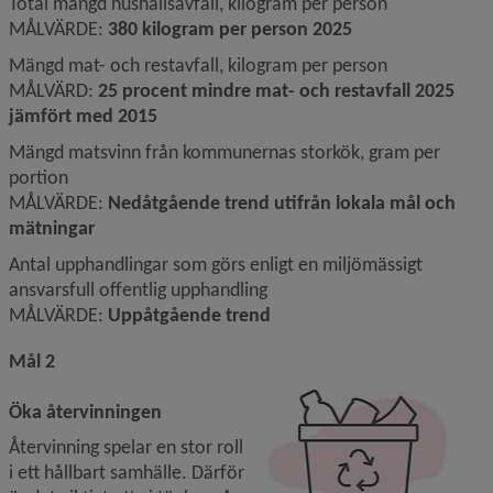
Total mängd hushållsavfall, kilogram per person
MÅLVÄRDE: 
380 kilogram per person 2025
Mängd mat- och restavfall, kilogram per person
MÅLVÄRD: 
25 procent mindre mat- och 
restavfall 2025 
jämfört med 2015
Mängd matsvinn från kommunernas storkök, gram per 
portion
MÅLVÄRDE: 
Nedåtgående trend utifrån 
lokala mål och 
mätningar
Antal upphandlingar som görs enligt en miljömässigt 
ansvarsfull offentlig upphandling
MÅLVÄRDE: 
Uppåtgående trend
Mål 2
Öka återvinningen
Återvinning spelar en stor roll 
i ett hållbart samhälle. Därför 