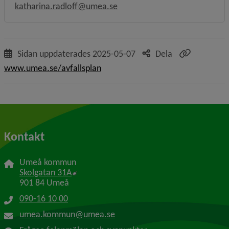
katharina.radloff@umea.se
Sidan uppdaterades
2025-05-07
Dela
www.umea.se/avfallsplan
Kontakt
Umeå kommun
Länk till annan webbplats, öppnas i nytt f
Skolgatan 31A
901 84 Umeå
090-16 10 00
umea.kommun@umea.se