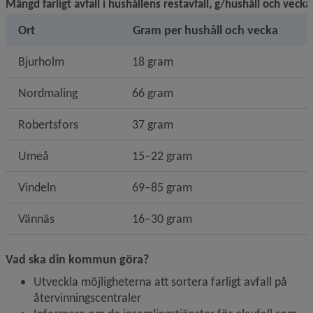
Mängd farligt avfall i hushållens restavfall, g/hushåll och vecka
Ort
Gram per hushåll och vecka
Bjurholm
18 gram
Nordmaling
66 gram
Robertsfors
37 gram
Umeå
15–22 gram
Vindeln
69–85 gram
Vännäs
16–30 gram
Vad ska din kommun göra?
Utveckla möjligheterna att sortera farligt avfall på 
återvinningscentraler