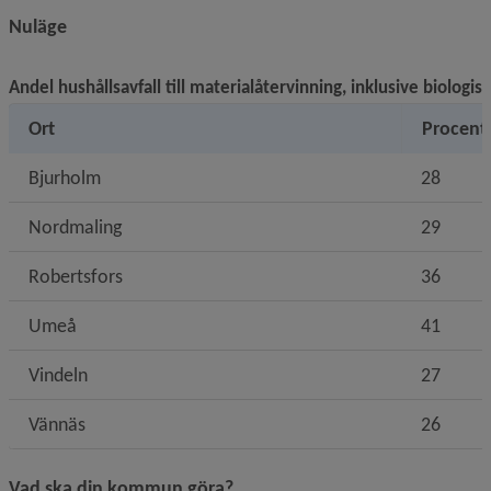
Nuläge
Andel hushållsavfall till materialåtervinning, inklusive biologi
Ort
Procent
Bjurholm
28
Nordmaling
29
Robertsfors
36
Umeå
41
Vindeln
27
Vännäs
26
Vad ska din kommun göra?