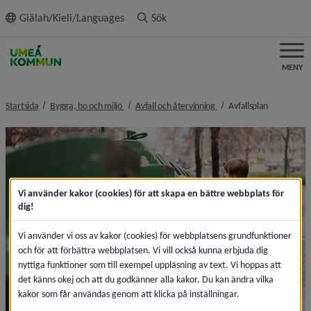
ll innehållet
Giälah/Kieli/Languages
Sök
MENY
nivå i brödsmulenavigeringen
nivå i brödsmulenavigeri
nivå i bröd
Startsida
Bygga, bo och miljö
Avfall och återvinning
Avfallsplan
Vi använder kakor (cookies) för att skapa en bättre webbplats för
dig!
Vi använder vi oss av kakor (cookies) för webbplatsens grundfunktioner
och för att förbättra webbplatsen. Vi vill också kunna erbjuda dig
nyttiga funktioner som till exempel uppläsning av text. Vi hoppas att
det känns okej och att du godkänner alla kakor. Du kan ändra vilka
kakor som får användas genom att klicka på inställningar.