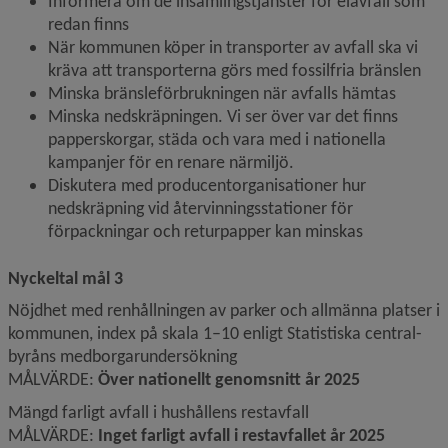
Informera om de insamlingstjänster för elavfall som 
redan finns
När kommunen köper in transporter av avfall ska vi 
kräva att transporterna görs med fossilfria bränslen
Minska bränsleförbrukningen när avfalls hämtas
Minska nedskräpningen. Vi ser över var det finns 
papperskorgar, städa och vara med i nationella
kampanjer för en renare närmiljö.
Diskutera med producentorganisationer hur 
nedskräpning vid återvinningsstationer för 
förpackningar och returpapper kan minskas
Nyckeltal mål 3
Nöjdhet med renhållningen av parker och allmänna platser i 
kommunen, index på skala 1–10 enligt Statistiska central­
byråns medborgarundersökning
MÅLVÄRDE: 
Över nationellt genomsnitt år 2025
Mängd farligt avfall i hushållens restavfall 
MÅLVÄRDE: 
Inget farligt avfall i restavfallet år 2025