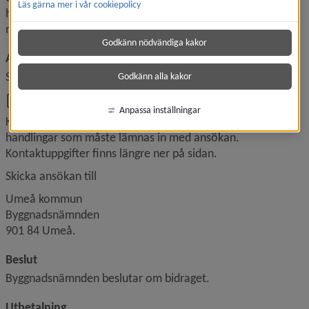
Läs gärna mer i vår cookiepolicy
hyres- eller bostadsrättslägenhet krävs fastighetsägarens 
medgivande.
Godkänn nödvändiga kakor
Ansökan
Skriv ut och fyll i ansökningsblanketten:
Godkänn alla kakor
, 361.7 kB.
Ansökan om bidrag för elsanering.pdf
Anpassa inställningar
Kommunens handläggare ger information om vilka 
handlingar som måste lämnas in med ansökan. 
Kontaktuppgifter finns längre ner på sidan.
Skicka ansökan till
Umeå kommun
Byggnadsnämnden
901 84 Umeå.
Beslut
Byggnadsnämnden beslutar om bidraget.
Utbetalning