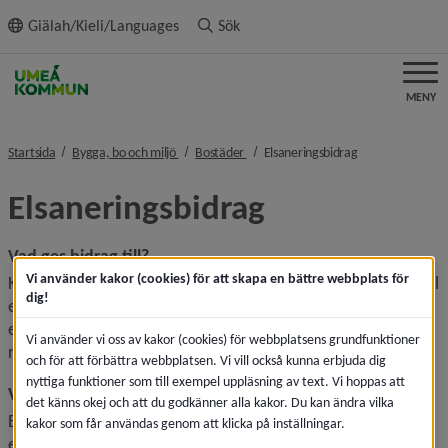
ll innehållet
Giälah/Kieli/Languages
Sök
MENY
nivå i brödsmulenavigeringen
nivå i brödsmulenavigeringen
nivå i brödsmule
Startsida
Bygga, bo och miljö
Bostäder
Elsaneringsbidrag
Elsaneringsbidrag
Vad ges bidrag till?
Vi använder kakor (cookies) för att skapa en bättre webbplats för
Kommunen har beslutat att ge särskilt kommunalt bidrag till 
dig!
elsanering av bostäder för de som besväras av 
elöverkänslighet. Du hittar regler för bidrag i menyn, 
Vi använder vi oss av kakor (cookies) för webbplatsens grundfunktioner
rubriken "Regler".
och för att förbättra webbplatsen. Vi vill också kunna erbjuda dig
nyttiga funktioner som till exempel uppläsning av text. Vi hoppas att
Vem kan få bidrag?
det känns okej och att du godkänner alla kakor. Du kan ändra vilka
Bidrag ges till enskild person vare sig man äger bostaden 
kakor som får användas genom att klicka på inställningar.
eller äger den med hyres- eller bostadsrätt. För åtgärder i 