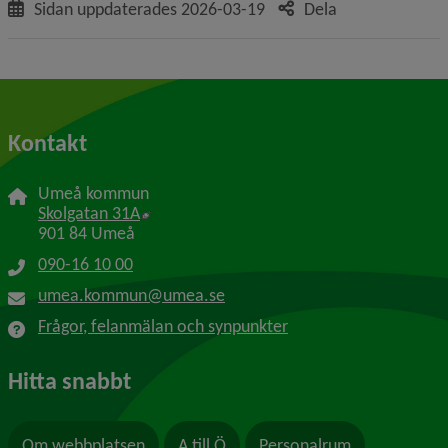
Sidan uppdaterades
2026-03-19
Dela
Kontakt
Umeå kommun
Länk till annan webbplats, öppnas i nytt f
Skolgatan 31A
901 84 Umeå
090-16 10 00
umea.kommun@umea.se
Frågor, felanmälan och synpunkter
Hitta snabbt
Om webbplatsen
A till Ö
Personalrum