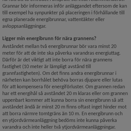
Grannar bör informeras inför anläggandet eftersom de kan 
till exempel ha synpunkter på placeringen i förhållande till 
egna planerade energibrunnar, vattentäkter eller 
avloppsanläggningar.
Ligger min energibrunn för nära grannens?
Avståndet mellan två energibrunnar bör vara minst 20 
meter för att de inte ska påverka varandras energiuttag. 
Därför är det viktigt att inte borra för nära grannens 
fastighet (10 meter är lämpligt avstånd till 
grannfastigheten). Om det finns andra energibrunnar i 
närheten kan borrhålet behöva borras djupare eller lutas 
för att kompensera för energiförluster. Om grannen redan 
har ett energihål så avståndet 20 m klaras eller om grannen 
uppenbart kommer att kunna borra sin energibrunn så att 
avståndet ändå är minst 20 m finns oftast inget hinder mot 
att borra närmre tomtgräns än 10 m. En energibrunn och 
en ytjordvärmeanläggning bedöms inte kunna påverka 
varandra och inte heller två ytjordvärme­anläggningar.