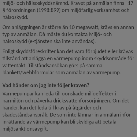
miljö- och hälsoskyddsnämnd. Kravet på anmälan finns i 17 
§ förordningen (1998:899) om miljöfarlig verksamhet och 
hälsoskydd.
Om anläggningen är större än 10 megawatt, krävs en annan 
typ av anmälan. Då måste du kontakta Miljö- och
hälsoskydd (e-tjänsten ska inte användas).
Enligt skyddsföreskrifter kan det vara förbjudet eller krävas 
tillstånd att anlägga en värmepump inom skyddsområde för 
vattentäkt. Tillståndsansökan görs på samma 
blankett/webbformulär som anmälan av värmepump.
Vad händer om jag inte följer kraven?
Värmepumpar kan leda till oönskade miljöeffekter i 
närmiljön och påverka dricksvattenförsörjningen. Om det 
händer, kan det leda till krav på åtgärder och 
skadeståndsanspråk. De som inte lämnar in anmälan inför 
inrättande av värme­pump kan bli skyldiga att betala 
miljösanktionsavgift.