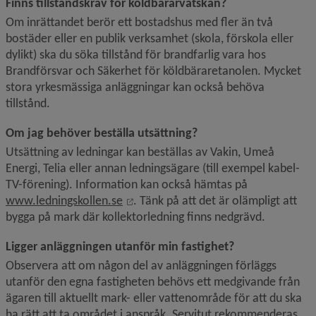
Finns tillståndskrav för köldbärarvätskan?
Om inrättandet berör ett bostadshus med fler än två 
bostäder eller en publik verksamhet (skola, förskola eller 
dylikt) ska du söka tillstånd för brandfarlig vara hos 
Brandförsvar och Säkerhet för köldbäraretanolen. Mycket 
stora yrkes­mässiga anläggningar kan också behöva 
tillstånd.
Om jag behöver beställa utsättning?
Utsättning av ledningar kan beställas av Vakin, Umeå 
Energi, Telia eller annan ledningsägare (till exempel kabel-
TV-förening). Information kan också hämtas på 
Länk till annan webbplats, öppnas i 
www.ledningskollen.se
. Tänk på att det är olämpligt att 
bygga på mark där kollektorledning finns nedgrävd.
Ligger anläggningen utanför min fastighet?
Observera att om någon del av anläggningen förläggs 
utanför den egna fastigheten behövs ett medgivande från 
ägaren till aktuellt mark- eller vattenområde för att du ska 
ha rätt att ta området i anspråk. Servitut rekommenderas. 