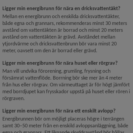
Ligger min energibrunn för nära en dricksvattentäkt?
Mellan en energibrunn och enskilda dricksvattentäkter, 
både egna och grannars, rekommenderas minst 30 meters 
avstånd om vattentäkten är borrad och minst 20 meters 
avstånd om vattentäkten är grävd. Avståndet mellan 
ytjord­värme och dricksvattenbrunn bör vara minst 20 
meter, oavsett om den är borrad eller grävd.
Ligger min energibrunn för nära huset eller rörgrav?
Man vill undvika förorening, grumling, frysning och 
försämrat vattenflöde. Borrning bör ske mer än 4 meter 
från hus eller rörgrav. Om värmeuttaget är för högt jämfört 
med borrdjupet kan frysskador uppstå på huset eller rören i 
rörgraven.
Ligger min energibrunn för nära ett enskilt avlopp?
Energibrunnen bör om möjligt placeras högre i terrängen 
samt 30–50 meter från en enskild avloppsanläggning, både 
egna och grannars. Ett liknande skyddsavstånd bör hållas 