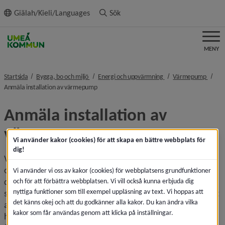
ll innehållet
Giälah/Kieli/Languages
Sök
MENY
nivå i brödsmulenavigeringen
nivå i brödsmulenavig
nivå i
Startsida
Bygga, bo och miljö
Energi och uppvärmning
Värmepump
nivå i brödsmulenavigeringen
Anmäla installation av värmepump
Anmäla installation av 
värmepump
Vi använder kakor (cookies) för att skapa en bättre webbplats för
dig!
Värmepumpar för berg-, sjö- och jordvärme kan leda till 
oönskade miljöeffekter i närmiljön och påverka 
Vi använder vi oss av kakor (cookies) för webbplatsens grundfunktioner
dricksvatten­försörjningen. För att minska risken för sådana 
och för att förbättra webbplatsen. Vi vill också kunna erbjuda dig
nyttiga funktioner som till exempel uppläsning av text. Vi hoppas att
skador krävs att den som vill installera en värmepump först 
det känns okej och att du godkänner alla kakor. Du kan ändra vilka
anmäler detta till kommunens miljö- och 
kakor som får användas genom att klicka på inställningar.
hälsoskyddsnämnd. Inom vattenskyddsområde kan det 