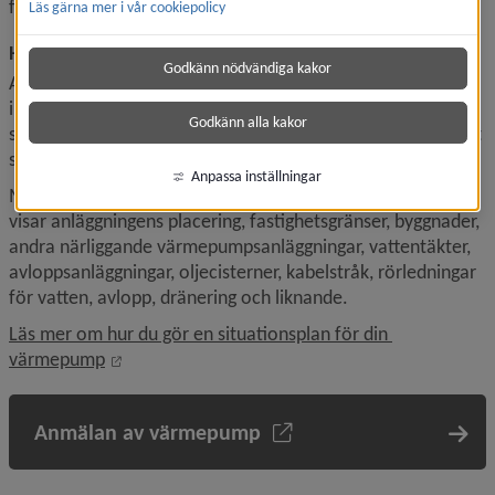
finnas tillståndsplikt.
Läs gärna mer i vår cookiepolicy
Hur anmäler jag?
Godkänn nödvändiga kakor
Anmälan ska lämnas in i god tid innan inrättandet. Påbörja 
inte arbetet förrän du fått svar på anmälan. Beslutet som 
Godkänn alla kakor
skickas som svar på anmälan innehåller krav på hur arbetet 
ska utföras.
Anpassa inställningar
Med anmälan ska det alltid bifogas en situationsplan som 
visar anläggningens placering, fastighetsgränser, byggnader, 
andra närliggande värmepumpsanläggningar, vattentäkter, 
avloppsanläggningar, oljecisterner, kabelstråk, rörledningar 
för vatten, avlopp, dränering och liknande.
Läs mer om hur du gör en situationsplan för din 
Öppnas i nytt fönster.
värmepump
Anmälan av värmepump