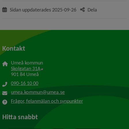
Sidan uppdaterades
2025-09-26
Dela
Kontakt
Umeå kommun
Länk till annan webbplats, öppnas i nytt f
Skolgatan 31A
901 84 Umeå
090-16 10 00
umea.kommun@umea.se
Frågor, felanmälan och synpunkter
Hitta snabbt