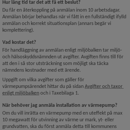
Hur lång tid tar det att få ett beslut?
Du får en återkoppling på anmälan inom 10 arbetsdagar. 
Anmälan börjar behandlas när vi fått in en fullständigt ifylld 
anmälan och korrekt situationsplan (annars begär vi 
komplettering).
Vad kostar det?
För handläggning av anmälan enligt miljöbalken tar miljö- 
och hälsoskyddsnämnden ut avgifter. Avgiften finns till för 
att den i så stor utsträckning som möjligt ska täcka 
nämndens kostnader med ett ärende.
Uppgift om vilka avgifter som gäller för 
värmepumpsärendet hittar du på sidan 
Avgifter och taxor 
enligt miljöbalken
 och i Taxebilaga 1.
När behöver jag anmäla installation av värmepump?
Om du vill inrätta en värmepump med en uteffekt på max 
10 megawatt för utvinning av värme ur mark, yt- eller 
grundvatten, ska du först anmäla detta till kommunens 