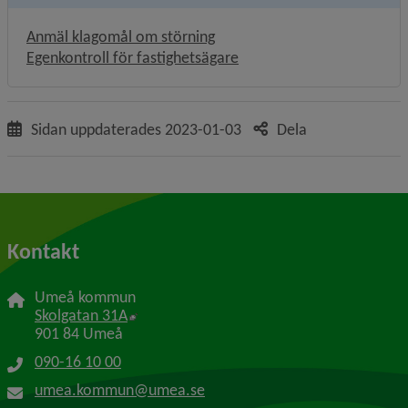
Anmäl klagomål om störning
Egenkontroll för fastighetsägare
Sidan uppdaterades
2023-01-03
Dela
Kontakt
Umeå kommun
Länk till annan webbplats, öppnas i nytt f
Skolgatan 31A
901 84 Umeå
090-16 10 00
umea.kommun@umea.se