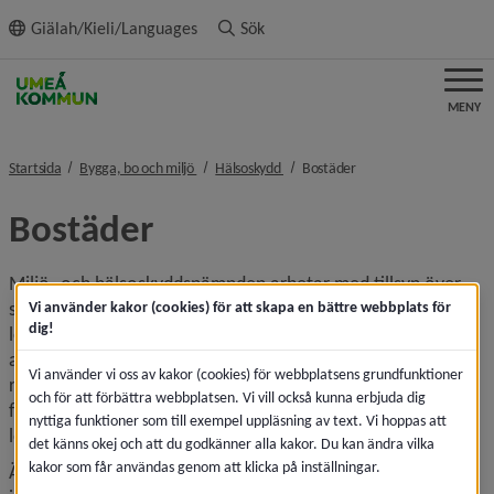
ll innehållet
Giälah/Kieli/Languages
Sök
MENY
nivå i brödsmulenavigeringen
nivå i brödsmulenavigeringen
nivå i brödsmulenavige
Startsida
Bygga, bo och miljö
Hälsoskydd
Bostäder
Bostäder
Miljö- och hälsoskyddsnämnden arbetar med tillsyn över 
såväl bostäder som lokaler för allmänheten. Bostäder och 
Vi använder kakor (cookies) för att skapa en bättre webbplats för
dig!
lokaler för allmänna ändamål ska vara utformade och 
användas på ett sådant sätt att inte människors hälsa 
Vi använder vi oss av kakor (cookies) för webbplatsens grundfunktioner
riskeras. Fukt och mögel, brister i ventilationssystem, 
och för att förbättra webbplatsen. Vi vill också kunna erbjuda dig
felaktig inomhustemperatur, störande buller med mera kan 
nyttiga funktioner som till exempel uppläsning av text. Vi hoppas att
leda till dålig inomhusmiljö.
det känns okej och att du godkänner alla kakor. Du kan ändra vilka
kakor som får användas genom att klicka på inställningar.
Även faktorer i den yttre miljön kan orsaka störningar i 