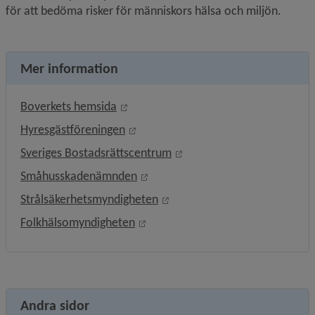
för att bedöma risker för människors hälsa och miljön. 
Mer information
Länk till annan webbplats, öppnas i ny
Boverkets hemsida
Länk till annan webbplats, öppnas i 
Hyresgästföreningen
Länk till annan webbplats,
Sveriges Bostadsrättscentrum
Länk till annan webbplats, öppnas
Småhusskadenämnden
Länk till annan webbplats, öp
Strålsäkerhetsmyndigheten
Länk till annan webbplats, öppnas 
Folkhälsomyndigheten
Andra sidor