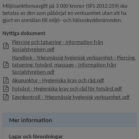
Miljösanktionsavgift på 3 000 kronor (SFS 2012:259) ska 
betalas av den som påbörjat en verksamhet utan att ha 
gjort en anmälan till miljö- och hälsoskyddsnämnden.
Nyttiga dokument
Piercing och tatuering - information från
, 1.7 MB, öppnas i nytt fönster.
Socialstyrelsen.pdf
Handbok - Yrkesmässig hygienisk verksamhet - Piercing,
tatuering, fotvård, massage - Information från
, 695.8 kB, öppnas i nytt fönster.
Socialstyrelsen.pdf
, 747.6 kB, öppn
Akupunktur - Hygieniska krav och råd.pdf
, 746.9 
Fotvård - Hygieniska krav och råd för fotvård.pdf
, 18
Egenkontroll - Yrkesmässig hygienisk verksamhet.pdf
Mer information
Lagar och förordningar