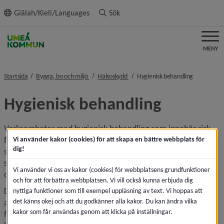
ll innehållet
Giälah/Kieli/Languages
Sök
MENY
nivå i brödsmulenavigeringen
nivå i brödsmulenavigeringen
nivå i bröd
Startsida
Bygga, bo och miljö
Hälsoskydd
Hygienisk behandling
Hygienisk behandling
Verksamheter med hygienisk behandling som innebär risk 
för blodsmitta eller annan smitta där stickande och 
Vi använder kakor (cookies) för att skapa en bättre webbplats för
dig!
skärande verktyg används i direktkontakt med hud ska 
senast 6 veckor innan start anmäla verksamheten till miljö- 
Vi använder vi oss av kakor (cookies) för webbplatsens grundfunktioner
och hälsoskyddsnämnden.
och för att förbättra webbplatsen. Vi vill också kunna erbjuda dig
De verksamheter som kan vara aktuella är till exempel 
nyttiga funktioner som till exempel uppläsning av text. Vi hoppas att
det känns okej och att du godkänner alla kakor. Du kan ändra vilka
akupunktur, tatuering, kosmetisk tatuering, piercing, 
kakor som får användas genom att klicka på inställningar.
fotvård, nagelskulptur, microneedling, barberare eller 