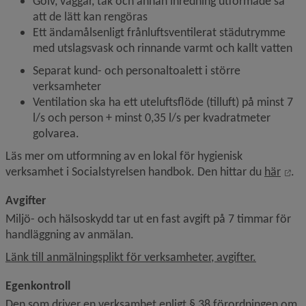
Golv, väggar, tak och annan inredning utformade så 
att de lätt kan rengöras
Ett ändamålsenligt frånluftsventilerat städutrymme 
med utslagsvask och rinnande varmt och kallt vatten
Separat kund- och personaltoalett i större 
verksamheter
Ventilation ska ha ett uteluftsflöde (tilluft) på minst 7 
l/s och person + minst 0,35 l/s per kvadratmeter 
golvarea.
Läs mer om utformning av en lokal för hygienisk 
Län
verksamhet i Socialstyrelsen handbok. Den hittar du 
här
.
Avgifter
Miljö- och hälsoskydd tar ut en fast avgift på 7 timmar för 
handläggning av anmälan.
Länk till anmälningsplikt för verksamheter, avgifter.
Egenkontroll
Den som driver en verksamhet enligt § 38 förordningen om 