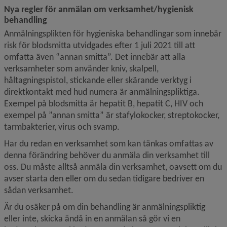
Nya regler för anmälan om verksamhet/hygienisk 
behandling
Anmälningsplikten för hygieniska behandlingar som innebär 
risk för blodsmitta utvidgades efter 1 juli 2021 till att 
omfatta även “annan smitta”. Det innebär att alla 
verksamheter som använder kniv, skalpell, 
håltagningspistol, stickande eller skärande verktyg i 
direktkontakt med hud numera är anmälningspliktiga. 
Exempel på blodsmitta är hepatit B, hepatit C, HIV och 
exempel på ”annan smitta” är stafylokocker, streptokocker, 
tarmbakterier, virus och svamp.
Har du redan en verksamhet som kan tänkas omfattas av 
denna förändring behöver du anmäla din verksamhet till 
oss. Du måste alltså anmäla din verksamhet, oavsett om du 
avser starta den eller om du sedan tidigare bedriver en 
sådan verksamhet.
Är du osäker på om din behandling är anmälningspliktig 
eller inte, skicka ändå in en anmälan så gör vi en 