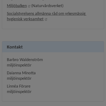
Länk till annan webbplats, öppnas i nytt föns
Miljöbalken
 (Naturvårdsverket)
Socialstyrelsens allmänna råd om yrkesmässig 
Länk till annan webbplats, öppnas i
hygienisk verksamhet
Kontakt
Barbro Waldenström
miljöinspektör
Daianna Minotta 
miljöinspektör
Linnéa Förare
miljöinspektör