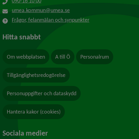
090-16 10 00
umea.kommun@umea.se
Frågor, felanmälan och synpunkter
Hitta snabbt
Om webbplatsen
A till Ö
Personalrum
Tillgänglighetsredogörelse
Personuppgifter och dataskydd
Hantera kakor (cookies)
Sociala medier