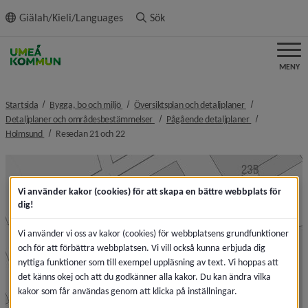
ll innehållet
Giälah/Kieli/Languages
Sök
MENY
nivå i brödsmulenavigeringen
nivå i brödsmule
Startsida
Bygga, bo och miljö
Översiktsplan och detaljplaner
nivå i brödsmulenavigeringen
nivå i brödsmul
Detaljplaner och områdesbestämmelser
Pågående detaljplaner
nivå i brödsmulenavigeringen
nivå i brödsmulenavigeringen
Holmsund
Resedan 21 och 22
Vi använder kakor (cookies) för att skapa en bättre webbplats för
dig!
Vi använder vi oss av kakor (cookies) för webbplatsens grundfunktioner
och för att förbättra webbplatsen. Vi vill också kunna erbjuda dig
nyttiga funktioner som till exempel uppläsning av text. Vi hoppas att
det känns okej och att du godkänner alla kakor. Du kan ändra vilka
kakor som får användas genom att klicka på inställningar.