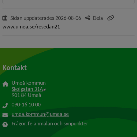
Sidan uppdaterades
2026-08-06
Dela
www.umea.se/resedan21
Kontakt
Umeå kommun
Länk till annan webbplats, öppnas i nytt f
Skolgatan 31A
901 84 Umeå
090-16 10 00
umea.kommun@umea.se
Frågor, felanmälan och synpunkter