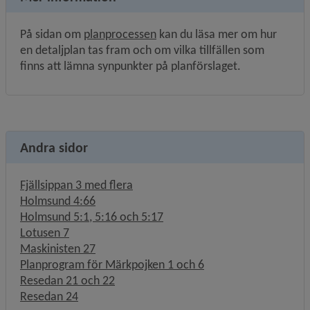
På sidan om 
planprocessen
 kan du läsa mer om hur 
en detaljplan tas fram och om vilka tillfällen som 
finns att lämna synpunkter på planförslaget.
Andra sidor
Fjällsippan 3 med flera
Holmsund 4:66
Holmsund 5:1, 5:16 och 5:17
Lotusen 7
Maskinisten 27
Planprogram för Märkpojken 1 och 6
Resedan 21 och 22
Resedan 24