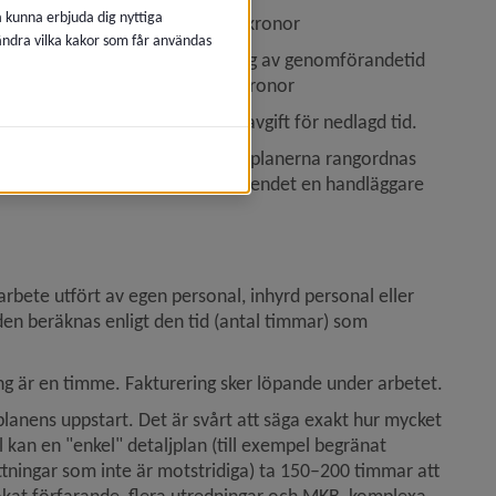
å kunna erbjuda dig nyttiga
kräver miljöbedömning): 34 711 kronor
 ändra vilka kakor som får användas
 gällande detaljplan, förlängning av genomförandetid 
tsvarande komplexitet): 12 875 kronor
v ansökan om planbesked utgår avgift för nedlagd tid.
gning hamnar ärendet i kö, där planerna rangordnas 
t påbörja planarbetet tilldelas ärendet en handläggare 
bete utfört av egen personal, inhyrd personal eller 
n beräknas enligt den tid (antal timmar) som 
ing är en timme. Fakturering sker löpande under arbetet.
nens uppstart. Det är svårt att säga exakt hur mycket 
kan en "enkel" detaljplan (till exempel begränat 
ningar som inte är motstridiga) ta 150–200 timmar att 