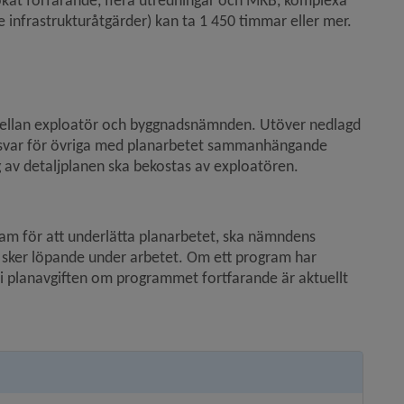
ökat förfarande, flera utredningar och MKB, komplexa 
infrastrukturåtgärder) kan ta 1 450 timmar eller mer.
 mellan exploatör och byggnadsnämnden. Utöver nedlagd 
ansvar för övriga med planarbetet sammanhängande 
 av detaljplanen ska bekostas av exploatören.
 för att underlätta planarbetet, ska nämndens 
g sker löpande under arbetet. Om ett program har 
å i planavgiften om programmet fortfarande är aktuellt 