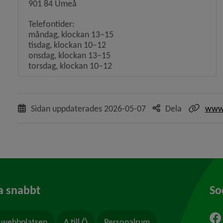
901 84 Umeå
Telefontider:
måndag, klockan 13–15
tisdag, klockan 10–12
onsdag, klockan 13–15
torsdag, klockan 10–12
Sidan uppdaterades
2026-05-07
Dela
www.
a snabbt
So
webbplatsen
A till Ö
Personalrum