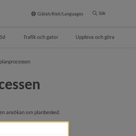
Till innehållet
Sök
Giälah/Kieli/Languages
töd
Trafik och gator
Uppleva och göra
lenavigeringen
nivå i brödsmulenavigeringen
 planprocessen
ocessen
a en ansökan om planbesked.
ori 2 eller 3): 23 175 kronor