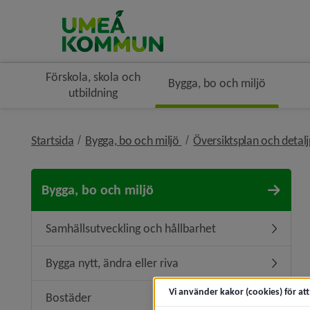
Förskola, skola och
Bygga, bo och miljö
utbildning
nivå i brödsmulenavigerin
Startsida
Bygga, bo och miljö
Översiktsplan och detal
Bygga, bo och miljö
Samhällsutveckling och hållbarhet
Undermen
Bygga nytt, ändra eller riva
Undermeny
Vi använder kakor (cookies) för at
Bostäder
Undermen