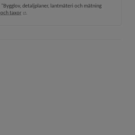
ygglov, detaljplaner, lantmäteri och mätning 
Öppnas i nytt fönster.
 och taxor
.