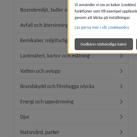
Vi använder vi oss av kakor (cookies)
Boendemiljö, buller och luftkvalitet
funktioner som till exempel uppläsni
Undermeny
genom att klicka på inställningar.
Avfall och återvinning
Läs gärna mer i vår cookiepolicy
Undermeny
Kemikalier, miljöfarlig verksamhet
Undermeny
Godkänn nödvändiga kakor
Lantmäteri, kartor och mätning
Undermen
Vatten och avlopp
Undermen
Brandskydd och förebygga olycka
Undermen
Energi och uppvärmning
Undermen
Djur
Undermen
Naturvård, parker
Undermen