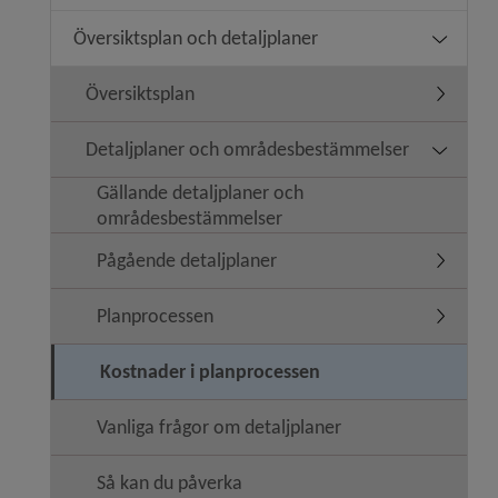
Översiktsplan och detaljplaner
Undermeny
Översiktsplan
Undermen
Detaljplaner och områdesbestämmelser
Undermen
Gällande detaljplaner och
områdesbestämmelser
Pågående detaljplaner
Undermen
Planprocessen
Undermen
Kostnader i planprocessen
Vanliga frågor om detaljplaner
Så kan du påverka