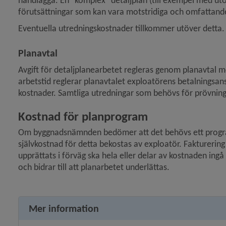
handlägga. En "komplex" detaljplan (till exempel med ut
förutsättningar som kan vara motstridiga och omfattande 
 för Översiktsplan och detaljplaner
Eventuella utredningskostnader tillkommer utöver detta.
y för Översiktsplan
Planavtal
Avgift för detaljplanearbetet regleras genom planavtal
y för Detaljplaner och områdesbestämmelser
arbetstid reglerar planavtalet exploatörens betalnings
kostnader. Samtliga utredningar som behövs för prövning
Kostnad för planprogram
y för Pågående detaljplaner
Om byggnadsnämnden bedömer att det behövs ett program
självkostnad för detta bekostas av exploatör. Fakturerin
y för Planprocessen
upprättats i förväg ska hela eller delar av kostnaden ing
och bidrar till att planarbetet underlätta
s.
Mer information