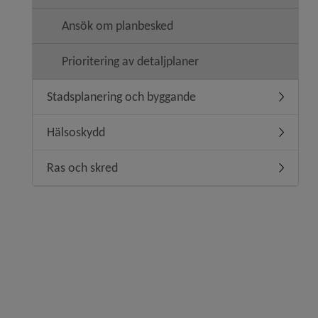
Ansök om planbesked
Prioritering av detaljplaner
Stadsplanering och byggande
Undermen
Hälsoskydd
Undermen
Ras och skred
Undermen