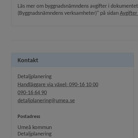
Läs mer om byggnadsnämndens avgifter i dokumentet "B
(Byggnadsnämndens verksamheter)" på sidan 
Avgifter
y för Stadsplanering och byggande
Kontakt
y för Hälsoskydd
y för Ras och skred
Detaljplanering
Handläggare via växel: 090-16 10 00
090-16 64 90
detaljplanering@umea.se
Postadress
Umeå kommun
Detaljplanering