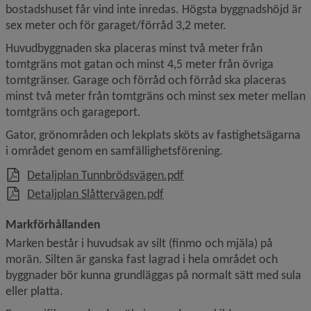
bostadshuset får vind inte inredas. Högsta byggnadshöjd är 
sex meter och för garaget/förråd 3,2 meter.
Huvudbyggnaden ska placeras minst två meter från 
tomtgräns mot gatan och minst 4,5 meter från övriga 
tomtgränser. Garage och förråd och förråd ska placeras 
minst två meter från tomtgräns och minst sex meter mellan 
tomtgräns och garageport.
Gator, grönområden och lekplats sköts av fastighetsägarna 
i området genom en samfällighetsförening.
, 2.4 MB.
Detaljplan Tunnbrödsvägen.pdf
, 865 kB.
Detaljplan Slåttervägen.pdf
Markförhållanden
Marken består i huvudsak av silt (finmo och mjäla) på 
morän. Silten är ganska fast lagrad i hela området och 
byggnader bör kunna grundläggas på normalt sätt med sula 
eller platta.