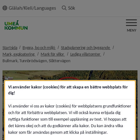
ll innehållet
Giälah/Kieli/Languages
Sök
MENY
nivå i brödsmulenavigeringen
nivå i brödsmulen
Startsida
Bygga, bo och miljö
Stadsplanering och byggande
nivå i brödsmulenavigeringen
nivå i brödsmulenavigeringen
nivå i brödsmulenavige
Mark, exploatering
Mark för villor
Lediga villatomter
nivå i brödsmulenavigeringen
Bullmark, Tunnbrödsvägen, Slåttervägen
Vi använder kakor (cookies) för att skapa en bättre webbplats för
dig!
Vi använder vi oss av kakor (cookies) för webbplatsens grundfunktioner
och för att förbättra webbplatsen. Vi vill också kunna erbjuda dig
nyttiga funktioner som till exempel uppläsning av text. Vi hoppas att
det känns okej och att du godkänner alla kakor. Du kan ändra vilka
kakor som får användas genom att klicka på inställningar.