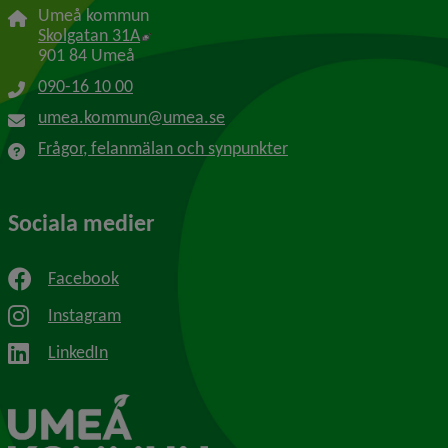
Umeå kommun
Länk till annan webbplats, öppnas i nytt f
Skolgatan 31A
901 84 Umeå
090-16 10 00
umea.kommun@umea.se
Frågor, felanmälan och synpunkter
Sociala medier
Facebook
Instagram
LinkedIn