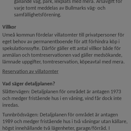
gällande väg, park, lekplats med mera. Årsavgift för 
varje tomt meddelas av Bullmarks väg- och 
samfällighetsförening.
Villkor
Umeå kommun fördelar villatomter till privatpersoner för 
eget behov av permanentboende för att förhindra köp i 
spekulationssyfte. Därför gäller ett antal villkor både för 
anmälan och tomtreservationen vad gäller medsökande, 
lämnade uppgifter, tomtreservation, köpeavtal med mera.
Reservation av villatomter
Vad säger detaljplanen?
Slåttervägen: Detaljplanen för området är antagen 1973 
och medger fristående hus i en våning, vind får dock inte 
inredas.
Tunnbrödsvägen: Detaljplanen för området är antagen 
1989 och medger fristående hus i två våningar utan källare, 
högst innehållande två lägenheter, garage/förråd. I 