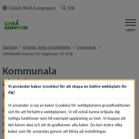
ll innehållet
Giälah/Kieli/Languages
Sök
MENY
nivå i brödsmulenavigeringen
nivå i brödsmulenavigeri
Startsida
Förskola, skola och utbildning
Gymnasium
nivå i brödsmulenavigeringen
Individuella insatser för ungdomar 16-19 år
Kommunala 
aktivitetsansvaret 
Vi använder kakor (cookies) för att skapa en bättre webbplats för
(ungdomsuppföljning)
dig!
Vi använder vi oss av kakor (cookies) för webbplatsens grundfunktioner
Det kommunala aktivitetsansvaret (KAA) omfattar 
och för att förbättra webbplatsen. Vi vill också kunna erbjuda dig
ungdomar 16–19 år, folk­bokförda i Umeå kommun, som 
nyttiga funktioner som till exempel uppläsning av text. Vi hoppas att
fullföljt sin skolplikt i grundskola men inte genomför eller 
det känns okej och att du godkänner alla kakor. Du kan ändra vilka
fullföljt utbildning på gymnasieskola.
kakor som får användas genom att klicka på inställningar.