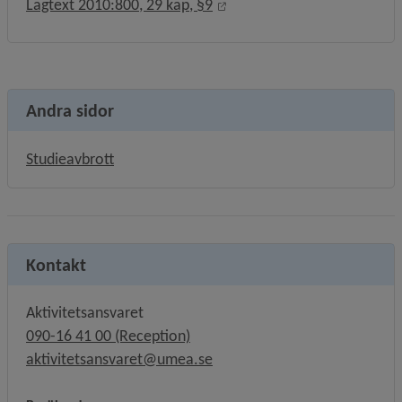
Länk till annan webbplats, 
Lagtext 2010:800, 29 kap, §9
Andra sidor
Studieavbrott
Kontakt
Aktivitetsansvaret
090-16 41 00 (Reception)
aktivitetsansvaret@umea.se