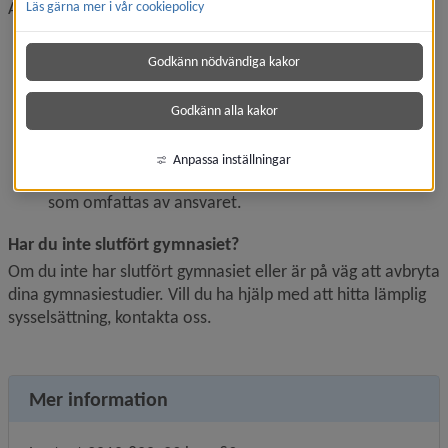
Aktivitetsansvaret innebär att kommunen ska
Läs gärna mer i vår cookiepolicy
hålla sig informerad, löpande under året, om vilka 
ungdomar som omfattas av ansvaret och hur de är 
Godkänn nödvändiga kakor
sysselsatta
erbjuda lämpliga individuella insatser vid behov, som i 
Godkänn alla kakor
första hand motiverar den enskilde att påbörja eller 
återuppta studier
Anpassa inställningar
dokumentera insatser och föra register över de unga 
som omfattas av ansvaret.
Har du inte slutfört gymnasiet?
Om du inte har slutfört gymnasiet eller är på väg att avbryta 
dina gymnasie­studier. Vill du ha hjälp med att hitta lämplig 
sysselsättning, kontakta oss.
Mer information