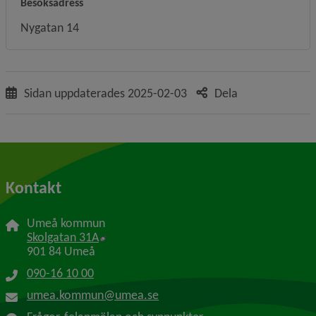
Besöksadress
Nygatan 14
Sidan uppdaterades
2025-02-03
Dela
Kontakt
Umeå kommun
Länk till annan webbplats, öppnas i nytt f
Skolgatan 31A
901 84 Umeå
090-16 10 00
umea.kommun@umea.se