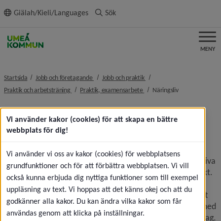
ll innehållet
Giälah/Kieli/Languages
Sök
MENY
nivå i brödsmulenavigeringen
nivå i brödsmulenavigeringe
Startsida
Jobb och företagande
Jobb och praktik
nivå i brödsmulenavigeringen
nivå i brödsmulenavigeringen
nivå i brödsmul
Praktik och arbetsträning
Praktik, examensarbete
Näringsliv
Näringsliv och 
Vi använder kakor (cookies) för att skapa en bättre
webbplats för dig!
platsutveckling
Vi använder vi oss av kakor (cookies) för webbplatsens
Näringsliv och platsutveckling är Umeå kommuns operativa 
grundfunktioner och för att förbättra webbplatsen. Vi vill
och strategiska organ för näringslivsutveckling och tillväxt. 
också kunna erbjuda dig nyttiga funktioner som till exempel
Vi gillar samverkan och jobbar nära näringslivet och dess 
uppläsning av text. Vi hoppas att det känns okej och att du
organisationer, universiteten och andra aktörer i syfte att 
godkänner alla kakor. Du kan ändra vilka kakor som får
skapa bästa möjliga förutsättningar för Umeås tillväxt, med 
användas genom att klicka på inställningar.
det övergripande målet om fler arbetstillfällen och företag.