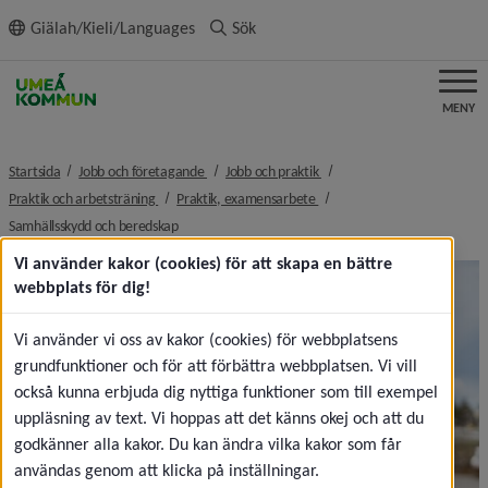
ll innehållet
Giälah/Kieli/Languages
Sök
MENY
nivå i brödsmulenavigeringen
nivå i brödsmulenavigeringe
Startsida
Jobb och företagande
Jobb och praktik
nivå i brödsmulenavigeringen
nivå i brödsmulenavigeringen
Praktik och arbetsträning
Praktik, examensarbete
nivå i brödsmulenavigeringen
Samhällsskydd och beredskap
Vi använder kakor (cookies) för att skapa en bättre
webbplats för dig!
Vi använder vi oss av kakor (cookies) för webbplatsens
grundfunktioner och för att förbättra webbplatsen. Vi vill
också kunna erbjuda dig nyttiga funktioner som till exempel
uppläsning av text. Vi hoppas att det känns okej och att du
godkänner alla kakor. Du kan ändra vilka kakor som får
användas genom att klicka på inställningar.