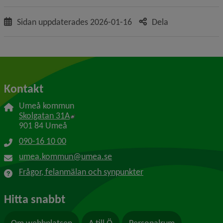
Sidan uppdaterades
2026-01-16
Dela
Kontakt
Umeå kommun
Länk till annan webbplats, öppnas i nytt f
Skolgatan 31A
901 84 Umeå
090-16 10 00
umea.kommun@umea.se
Frågor, felanmälan och synpunkter
Hitta snabbt
Om webbplatsen
A till Ö
Personalrum