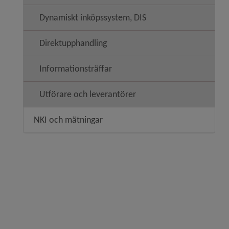
Dynamiskt inköpssystem, DIS
Direktupphandling
Informationsträffar
Utförare och leverantörer
NKI och mätningar