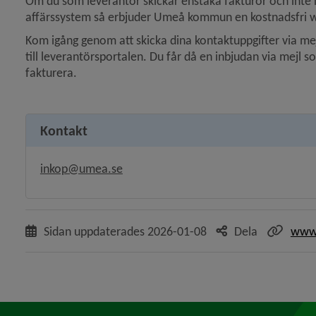
Om du som leverantör skickar enstaka fakturor och inte har
affärssystem så erbjuder Umeå kommun en kostnadsfri 
Kom igång genom att skicka dina kontaktuppgifter via mejl 
till leverantörsportalen. Du får då en inbjudan via mejl so
fakturera.
Kontakt
inkop@umea.se
Sidan uppdaterades
2026-01-08
Dela
www.