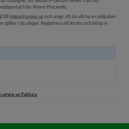
 möjlighet att skicka e-faktura direkt från ditt 
webbportal från Visma Proceedo.
till 
inkop@umea.se
 och ange att du vill ha en inbjudan 
m gäller i sju dagar. Registrera ett konto och börja e-
umea.se/faktura