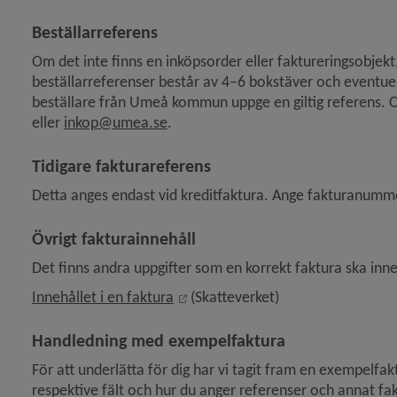
Beställarreferens
Om det inte finns en inköpsorder eller faktureringsobjek
beställarreferenser består av 4–6 bokstäver och eventuell
beställare från Umeå kommun uppge en giltig referens. Om
eller 
inkop@umea.se
.
Tidigare fakturareferens
Detta anges endast vid kreditfaktura. Ange fakturanumme
Övrigt fakturainnehåll
Det finns andra uppgifter som en korrekt faktura ska inne
Länk till annan webbplats, öppnas
Innehållet i en faktura
 (Skatteverket)
Handledning med exempelfaktura
För att underlätta för dig har vi tagit fram en exempelfak
respektive fält och hur du anger referenser och annat fakt