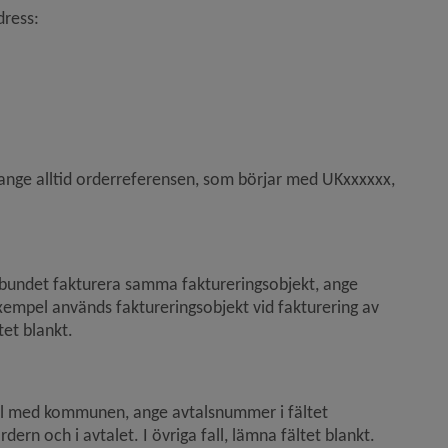
dress:
ange alltid orderreferensen, som börjar med UKxxxxxx, 
undet fakturera samma faktureringsobjekt, ange 
xempel används faktureringsobjekt vid fakturering av 
tet blankt.
l med kommunen, ange avtalsnummer i fältet 
ern och i avtalet. I övriga fall, lämna fältet blankt.