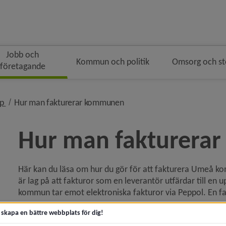
Jobb och
Kommun och politik
Omsorg och s
företagande
ingen
nivå i brödsmulenavigeringen
nivå i brödsmulenavigeringen
öp
Hur man fakturerar kommunen
Hur man fakturera
Här kan du läsa om hur du gör för att fakturera Umeå kom
y för Jobb och praktik
är lag på att fakturor som en leverantör utfärdar till e
kommun tar emot elektroniska fakturor via Peppol. En fa
 för Starta och driva företag
Uppgifter för att e-fakturera
t skapa en bättre webbplats för dig!
y för Mark och lokaler