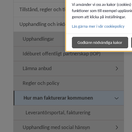
Vi använder vi oss av kakor (cookies)
Tillstånd, regler och tillsyn
funktioner som till exempel uppläsni
Undermeny
genom att klicka på inställningar.
Upphandling och inköp
Läs gärna mer i vår cookiepolicy
Undermen
Upphandlingar
Godkänn nödvändiga kakor
Idéburet offentligt partnerskap (IOP)
Lämna anbud
Undermen
Regler och policy
Hur man fakturerar kommunen
Undermen
Leverantörsportal, fakturering
Upphandling med social hänsyn
Undermen