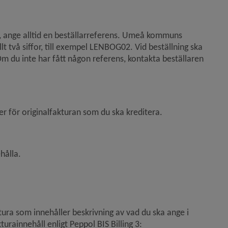
t, ange alltid en beställarreferens. Umeå kommuns 
t två siffor, till exempel LENBOG02. Vid beställning ska 
 du inte har fått någon referens, kontakta beställaren 
r för originalfakturan som du ska kreditera.
hålla.
 i nytt fönster.
tura som innehåller beskrivning av vad du ska ange i 
urainnehåll enligt Peppol BIS Billing 3: