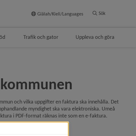
Till innehållet
Sök
Giälah/Kieli/Languages
töd
Trafik och gator
Uppleva och göra
r kommunen
mun och vilka uppgifter en faktura ska innehålla. Det 
n upphandlande myndighet ska vara elektroniska. Umeå 
ktura i PDF-format räknas inte som en e-faktura.