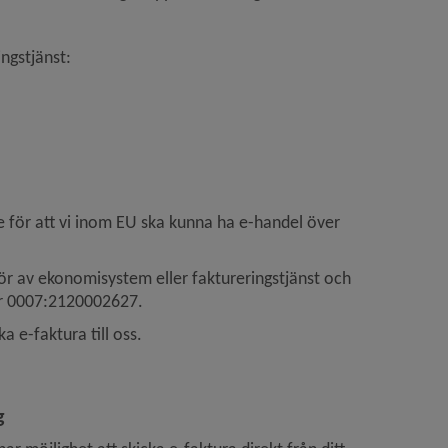
pnas i nytt fönster.
ingstjänst:
i nytt fönster.
 för att vi inom EU ska kunna ha e-handel över 
tör av ekonomisystem eller faktureringstjänst och 
r 0007:2120002627.
a e-faktura till oss.
 nytt fönster.
g