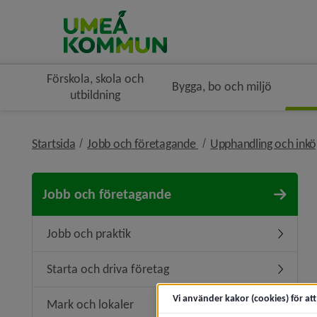
Förskola, skola och
Bygga, bo och miljö
utbildning
nivå i brödsmulenaviger
Startsida
Jobb och företagande
Upphandling och ink
Jobb och företagande
Jobb och praktik
Undermen
Starta och driva företag
Undermeny
Vi använder kakor (cookies) för at
Mark och lokaler
Undermen