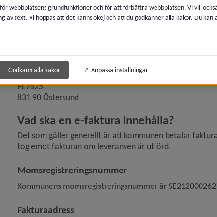
Peppol-id: 0007:2120002627
 för webbplatsens grundfunktioner och för att förbättra webbplatsen. Vi vill ocks
ng av text. Vi hoppas att det känns okej och att du godkänner alla kakor. Du kan
 för Tillstånd, regler och tillsyn
Momsnummer: SE212000262701
Organisationsnummer: 212000-2627
y för Upphandling och inköp
Fakturaadress
Godkänn alla kakor
Anpassa inställningar
Umeå kommun 
FE7825 
831 90 Östersund
y för Lämna anbud
Vad ska en e-faktura innehålla?
Det som gäller generellt är att kommunen betalar faktu
tog emot fakturan om leveransen är utförd.
y för Hur man fakturerar kommunen
Momsregistreringsnummer
Kommunens momsregistreringsnummer är SE212000262
Fakturaadress
y för Upphandling med social hänsyn