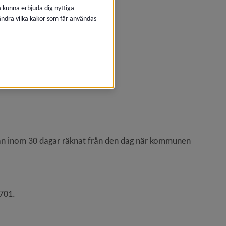
å kunna erbjuda dig nyttiga
 ändra vilka kakor som får användas
ran inom 30 dagar räknat från den dag när kommunen 
701.