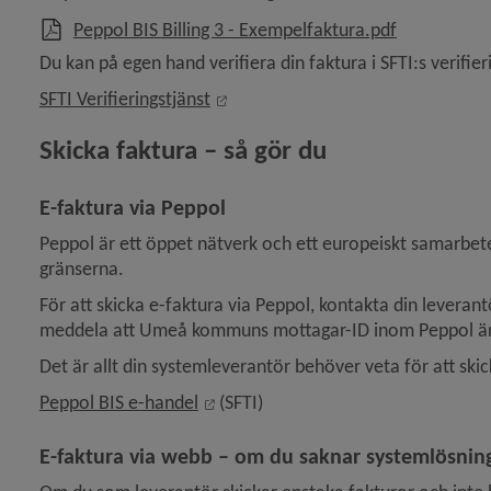
, 305 kB, öp
Peppol BIS Billing 3 - Exempelfaktura.pdf
Du kan på egen hand verifiera din faktura i SFTI:s verifier
Länk till annan webbplats, öppnas 
SFTI Verifieringstjänst
Skicka faktura – så gör du
E-faktura via Peppol
Peppol är ett öppet nätverk och ett europeiskt samarbete
gränserna.
För att skicka e-faktura via Peppol, kontakta din leveran
meddela att Umeå kommuns mottagar-ID inom Peppol ä
Det är allt din systemleverantör behöver veta för att skick
Länk till annan webbplats, öppnas i
Peppol BIS e-handel
 (SFTI)
E-faktura via webb – om du saknar systemlösnin