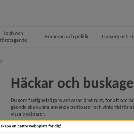
Jobb och
Kommun och politik
Omsorg och s
företagande
geringen
nivå i brödsmulenavigeringen
e
Häckar och buskage
Du som fastighetsägare ansvarar, året runt, för att område
 för Buss, båt, flyg och tåg
gående ska kunna använda trottoarer och vintertid för a
vissa trottoarer.
y för Cykel
Rätt höjd på häcken ökar säkerheten
t skapa en bättre webbplats för dig!
y för Gator