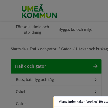
Förskola, skola och
Bygga, bo och miljö
utbildning
nivå i brödsmulenavigeringen
nivå i brödsmulenavi
Startsida
Trafik och gator
Gator
Häckar och buskag
Trafik och gator
Buss, båt, flyg och tåg
Undermeny
Cykel
Undermen
Vi använder kakor (cookies) för at
Gator
Undermen