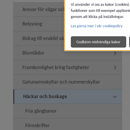
Vi använder vi oss av kakor (cookies)
Ansvar för vägar och gator
funktioner som till exempel uppläsni
genom att klicka på inställningar.
Belysning
Läs gärna mer i vår cookiepolicy
Bidrag till enskild väg
Undermeny
Godkänn nödvändiga kakor
Blomlådor
Undermen
Framkomlighet kring fastigheter
Undermen
Gatunamnskyltar och nummerskyltar
Häckar och buskage
Undermen
Fria gångbanor
Föreskrifter