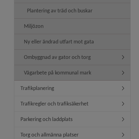
Plantering av träd och buskar
Miljözon
Ny eller ändrad utfart mot gata
Ombyggnad av gator och torg
Undermen
Vägarbete på kommunal mark
Undermen
Trafikplanering
Undermeny
Trafikregler och trafiksäkerhet
Undermeny
Parkering och laddplats
Undermen
Torg och allmänna platser
Undermen