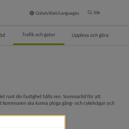
Till innehållet
Sök
Giälah/Kieli/Languages
Trafik och gator
töd
Uppleva och göra
t runt din fastighet hålls ren. Sommartid för att 
tt kommunen ska kunna ploga gång- och cykelvägar och 