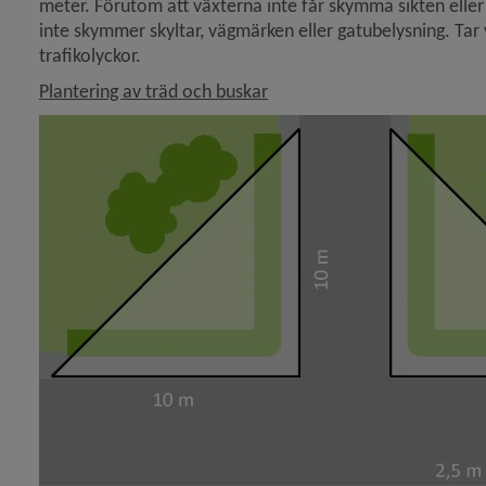
meter. Förutom att växterna inte får skymma sikten eller 
inte skymmer skyltar, vägmärken eller gatubelysning. Tar vä
trafikolyckor.
Plantering av träd och buskar
y för Ombyggnad av gator och torg
y för Vägarbete på kommunal mark
 för Trafikplanering
 för Trafikregler och trafiksäkerhet
y för Parkering och laddplats
y för Torg och allmänna platser