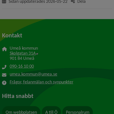
Sidan uppdaterades
2026-05-22
Dela
Kontakt
Umeå kommun
Länk till annan webbplats, öppnas i nytt f
Skolgatan 31A
901 84 Umeå
090-16 10 00
umea.kommun@umea.se
Frågor, felanmälan och synpunkter
Hitta snabbt
Om webbplatsen
A till Ö
Personalrum