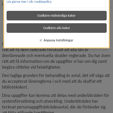
Läs gärna mer i vår cookiepolicy
Uppgifter vi sparar är
namn
Godkänn nödvändiga kakor
adress
personnummer
Godkänn alla kakor
telefonnummer
mejladress.
Anpassa inställningar
Uppgifterna sparas tills vidare, men du har när som helst 
rätt att få dem raderade förutsatt att alla lån är 
återlämnade och eventuella skulder reglerade. Du har även 
rätt att få information om de uppgifter vi har om dig samt 
begära rättelse vid felaktigheter.
Den lagliga grunden för behandling är avtal, det vill säga att 
du accepterat lånereglerna i och med att du skaffat ett 
bibliotekskort.
Dina uppgifter kan komma att delas med underbiträden för 
systemförvaltning och utveckling. Underbiträden har 
tecknat personuppgiftsbiträdesavtal, där de förbinder sig 
att följa gällande lagstiftning.