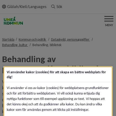
ll innehållet
Giälah/Kieli/Languages
Sök
MENY
nivå i brödsmulenavigeringen
nivå i brödsmulena
Startsida
Kommun och politik
Dataskydd, personuppgifter
nivå i brödsmulenavigeringen
nivå i brödsmulenavigeringen
Behandling, kultur
Behandling, bibliotek
Behandling av 
personuppgifter, bibliotek
Vi använder kakor (cookies) för att skapa en bättre webbplats för
dig!
Vi sparar de personuppgifter som behövs för att vi ska 
kunna administrera lån, reservationer och eventuella 
Vi använder vi oss av kakor (cookies) för webbplatsens grundfunktioner
skulder och för att du ska kunna använda bibliotekets 
och för att förbättra webbplatsen. Vi vill också kunna erbjuda dig
nyttiga funktioner som till exempel uppläsning av text. Vi hoppas att
digitala tjänster eller boka datorer och grupprum. Vi 
det känns okej och att du godkänner alla kakor. Du kan ändra vilka
behöver också person­uppgifter för att kunna komma i 
kakor som får användas genom att klicka på inställningar.
kontakt med dig.