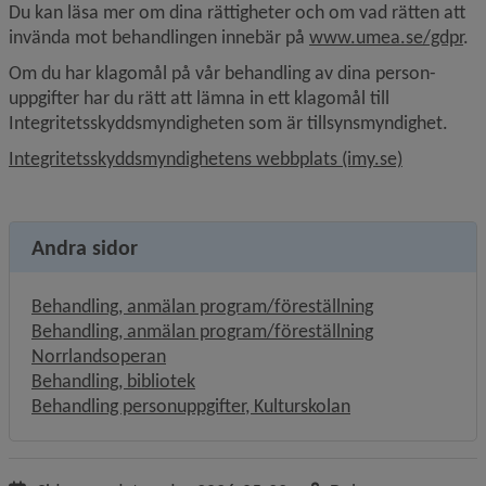
Du kan läsa mer om dina rättigheter och om vad rätten att 
invända mot behandlingen innebär på 
www.umea.se/gdpr
.
Om du har klagomål på vår behandling av dina person­
uppgifter har du rätt att lämna in ett klagomål till 
Integritets­skydds­myndigheten som är tillsynsmyndighet.
Länk till 
Integritetsskyddsmyndighetens webbplats (imy.se)
Andra sidor
Behandling, anmälan program/föreställning
Behandling, anmälan program/föreställning
Norrlandsoperan
Behandling, bibliotek
Behandling personuppgifter, Kulturskolan