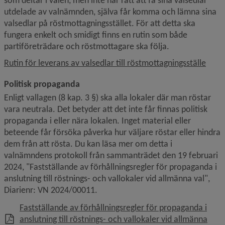
som deltar i valen, men inte har rätt att få sina valsedlar 
utdelade av valnämnden, själva får komma och lämna sina 
valsedlar på röstmottagningsstället. För att detta ska 
fungera enkelt och smidigt finns en rutin som både 
partiföreträdare och röstmottagare ska följa.
Rutin för leverans av valsedlar till röstmottagningsställe
Politisk propaganda
Enligt vallagen (8 kap. 3 §) ska alla lokaler där man röstar 
vara neutrala. Det betyder att det inte får finnas politisk 
propaganda i eller nära lokalen. Inget material eller 
beteende får försöka påverka hur väljare röstar eller hindra 
dem från att rösta. Du kan läsa mer om detta i 
valnämndens protokoll från sammanträdet den 19 februari 
2024, "Fastställande av förhållningsregler för propaganda i 
anslutning till röstnings- och vallokaler vid allmänna val", 
Diarienr: VN 2024/00011.
Fastställande av förhållningsregler för propaganda i
anslutning till röstnings- och vallokaler vid allmänna