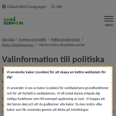
ll innehållet
Giälah/Kieli/Languages
Sök
MENY
nivå i brödsmulenavigeringen
nivå i brödsmulenavigeri
Startsida
Kommun och politik
Politik och demokrati
nivå i brödsmulenavigeringen
nivå i brödsmulenavig
Rösta i Umeå kommun
Valinformation till politiska partier
Valinformation till politiska 
partier
Vi använder kakor (cookies) för att skapa en bättre webbplats för
dig!
Här hittar du information om valet för dig som 
representerar ett politiskt parti.
Vi använder vi oss av kakor (cookies) för webbplatsens grundfunktioner
och för att förbättra webbplatsen. Vi vill också kunna erbjuda dig
Valnämnden är lokal valmyndighet
nyttiga funktioner som till exempel uppläsning av text. Vi hoppas att
det känns okej och att du godkänner alla kakor. Du kan ändra vilka
Valnämnden är den lokala valmyndigheten och har det 
kakor som får användas genom att klicka på inställningar.
övergripande ansvaret för genomförandet av allmänna val i 