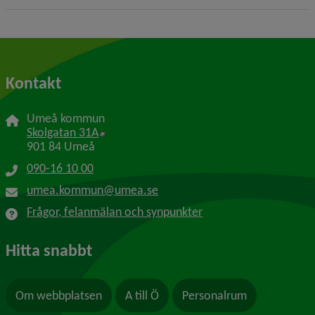
Kontakt
Umeå kommun
Länk till annan webbplats, öppnas i nytt f
Skolgatan 31A
901 84 Umeå
090-16 10 00
umea.kommun@umea.se
Frågor, felanmälan och synpunkter
Hitta snabbt
Om webbplatsen
A till Ö
Personalrum