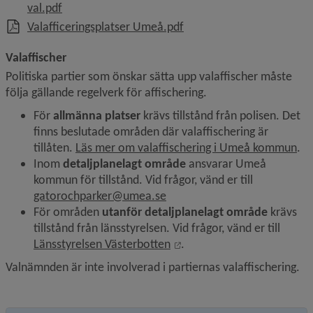
, 143.3 kB, öppnas i nytt fönster.
val.pdf
, 8 MB, öppnas i nytt föns
Valafficeringsplatser Umeå.pdf
Valaffischer
Politiska partier som önskar sätta upp valaffischer måste 
följa gällande regelverk för affischering.
För 
allmänna platser
 krävs tillstånd från polisen. Det 
finns beslutade områden där valaffischering är 
tillåten. 
Läs mer om valaffischering i Umeå kommun
.
Inom 
detaljplanelagt område
 ansvarar Umeå 
kommun för tillstånd. Vid frågor, vänd er till 
gatorochparker@umea.se
För områden 
utanför detaljplanelagt område
 krävs 
tillstånd från länsstyrelsen. Vid frågor, vänd er till 
Länk till annan webbplats,
Länsstyrelsen Västerbotten
.
Valnämnden är inte involverad i partiernas valaffischering.