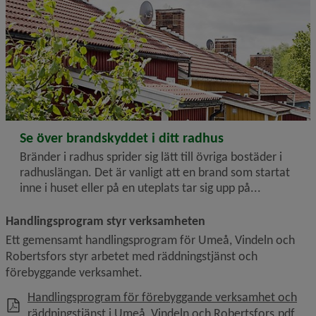
2025-05-02
Se över brandskyddet i ditt radhus
Bränder i radhus sprider sig lätt till övriga bostäder i
radhuslängan. Det är vanligt att en brand som startat
inne i huset eller på en uteplats tar sig upp på...
Handlingsprogram styr verksamheten
Ett gemensamt handlingsprogram för Umeå, Vindeln och 
Robertsfors styr arbetet med räddningstjänst och 
förebyggande verksamhet.
Handlingsprogram för förebyggande verksamhet och
, 3.
räddningstjänst i Umeå, Vindeln och Robertsfors.pdf