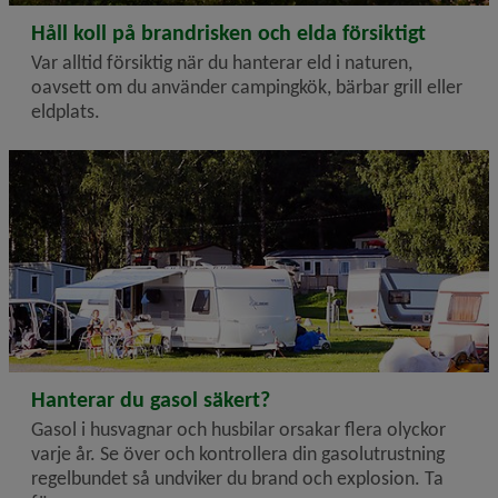
2026-07-13
Håll koll på brandrisken och elda försiktigt
Var alltid försiktig när du hanterar eld i naturen,
oavsett om du använder campingkök, bärbar grill eller
eldplats.
2026-06-27
Hanterar du gasol säkert?
Gasol i husvagnar och husbilar orsakar flera olyckor
varje år. Se över och kontrollera din gasolutrustning
regelbundet så undviker du brand och explosion. Ta