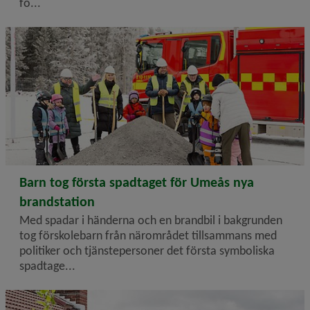
fö...
Barn från förskolorna Bergatrollet och Tomtebogård tog det symboliska spadt
2026-02-27
Barn tog första spadtaget för Umeås nya
brandstation
Med spadar i händerna och en brandbil i bakgrunden
tog förskolebarn från närområdet tillsammans med
politiker och tjänstepersoner det första symboliska
spadtage...