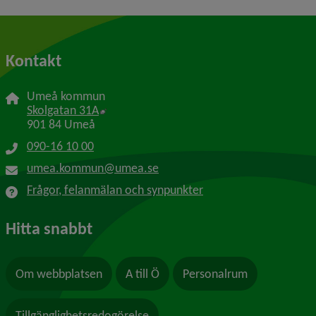
Kontakt
Umeå kommun
Länk till annan webbplats, öppnas i nytt f
Skolgatan 31A
901 84 Umeå
090-16 10 00
umea.kommun@umea.se
Frågor, felanmälan och synpunkter
Hitta snabbt
Om webbplatsen
A till Ö
Personalrum
Tillgänglighetsredogörelse