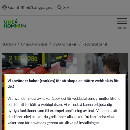
ll innehållet
Giälah/Kieli/Languages
Sök
MENY
nivå i brödsmulenavigeringen
nivå i brödsmulenavigeringen
nivå i brödsmu
Startsida
Omsorg och stöd
Trygg och säker
Räddningstjänst
Vi använder kakor (cookies) för att skapa en bättre webbplats för
dig!
Vi använder vi oss av kakor (cookies) för webbplatsens grundfunktioner
och för att förbättra webbplatsen. Vi vill också kunna erbjuda dig
nyttiga funktioner som till exempel uppläsning av text. Vi hoppas att
det känns okej och att du godkänner alla kakor. Du kan ändra vilka
kakor som får användas genom att klicka på inställningar.