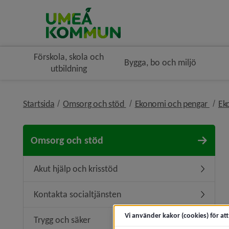
Förskola, skola och
Bygga, bo och miljö
utbildning
nivå i brödsmulenavigeringe
nivå 
Startsida
Omsorg och stöd
Ekonomi och pengar
Ek
Omsorg och stöd
Akut hjälp och krisstöd
Undermeny
Kontakta socialtjänsten
Undermen
Vi använder kakor (cookies) för at
Trygg och säker
Undermen