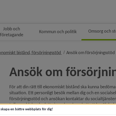
Jobb och
Omsorg och s
Kommun och politik
företagande
n
i brödsmulenavigeringen
nivå i brödsmulenavigeringen
onomiskt bistånd, försörjningsstöd
Ansök om försörjningsstöd
Ansök om försörjni
För att din rätt till ekonomiskt bistånd ska kunna bedöma
 för Akut hjälp och krisstöd
situation. Ett personligt besök mellan dig och en socials
försörjningsstöd och ansökan kontaktar du socialtjänste
y för Kontakta socialtjänsten
tolk, meddelar du detta i samband med att ett besök boka
t skapa en bättre webbplats för dig!
y för Trygg och säker