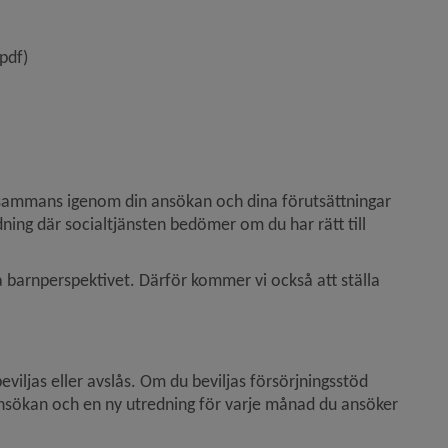
nytt fönster.
öppnas i nytt fönster.
 pdf)
llsammans igenom din ansökan och dina förutsättningar 
dning där socialtjänsten bedömer om du har rätt till 
a barnperspektivet. Därför kommer vi också att ställa 
eviljas eller avslås. Om du beviljas försörjningsstöd 
 ansökan och en ny utredning för varje månad du ansöker 