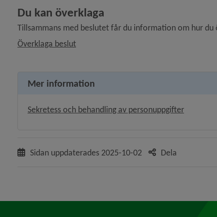
Du kan överklaga
y för Sjukvård och tandvård
Tillsammans med beslutet får du information om hur du ö
Överklaga beslut
y för Resor, transporter och besök
y för Psykisk ohälsa
Mer information
y för Missbruk och beroende
Sekretess och behandling av personuppgifter
 för Frivilliga arvoderade uppdrag
y för Våld och hot
Sidan uppdaterades
2025-10-02
Dela