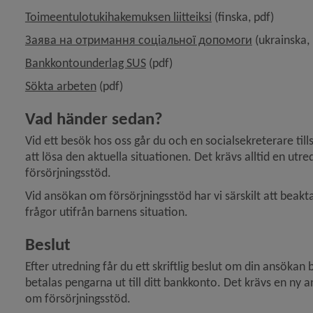
, 121.9 kB, öppnas i 
Toimeentulotukihakemuksen liitteiksi
 (finska, pdf)
, 161.2 kB, 
Заява на отримання соціальної допомоги
 (ukrainska,
, 80.2 kB, öppnas i nytt fönster.
Bankkontounderlag SUS
 (pdf)
, 72.9 kB, öppnas i nytt fönster.
Sökta arbeten
 (pdf)
y för Familj, barn och ungdom
Vad händer sedan?
y för Anhörig
Vid ett besök hos oss går du och en socialsekreterare ti
att lösa den aktuella situationen. Det krävs alltid en utre
y för Äldre
försörjningsstöd.
Vid ansökan om försörjningsstöd har vi särskilt att beakt
y för Funktionsnedsättning
frågor utifrån barnens situation.
 för Borgerlig vigsel
Beslut
Efter utredning får du ett skriftlig beslut om din ansökan b
y för Dödsfall och begravning
betalas pengarna ut till ditt bankkonto. Det krävs en ny
om försörjningsstöd.
 för Invandring och integration