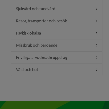
Sjukvård och tandvård
Undermen
Resor, transporter och besök
Undermen
Psykisk ohälsa
Undermen
Missbruk och beroende
Undermen
Frivilliga arvoderade uppdrag
Undermeny
Våld och hot
Undermen