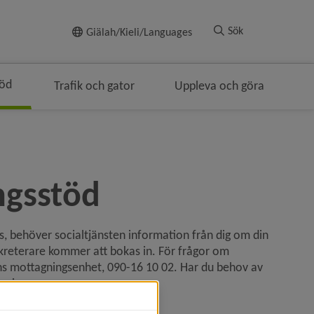
Till innehållet
Sök
Giälah/Kieli/Languages
töd
Trafik och gator
Uppleva och göra
nivå i brödsmulenavigeringen
ngsstöd
s, behöver socialtjänsten information från dig om din 
ekreterare kommer att bokas in. För frågor om 
ns mottagningsenhet, 090-16 10 02. Har du behov av 
s in.