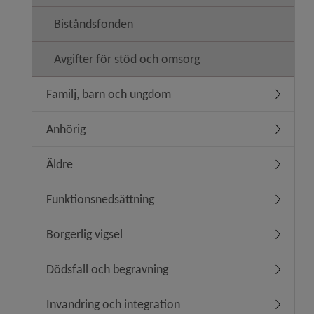
Biståndsfonden
Avgifter för stöd och omsorg
Familj, barn och ungdom
Undermen
Anhörig
Undermen
Äldre
Undermen
Funktionsnedsättning
Undermen
Borgerlig vigsel
Undermeny
Dödsfall och begravning
Undermen
Invandring och integration
Undermeny