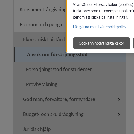
Vi använder vi oss av kakor (cookies)
Konsumentrådgivning
funktioner som till exempel uppläsni
Undermen
genom att klicka på inställningar.
Ekonomi och pengar
Läs gärna mer i vår cookiepolicy
Undermen
Ekonomiskt bistånd, försörjningsstöd
Undermen
Godkänn nödvändiga kakor
Ansök om försörjningsstöd
Försörjningsstöd för studenter
Provberäkning
God man, förvaltare, förmyndare
Undermen
Budget- och skuldrådgivning
Undermen
Juridisk hjälp