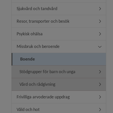
Sjukvård och tandvård
Undermen
Resor, transporter och besök
Undermen
Psykisk ohälsa
Undermen
Missbruk och beroende
Undermen
Boende
Stödgrupper för barn och unga
Undermen
Vård och rådgivning
Undermen
Frivilliga arvoderade uppdrag
Undermeny
Våld och hot
Undermen