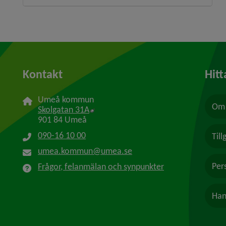
Kontakt
Hitt
Umeå kommun
Om 
Länk till annan webbplats, öppnas i n
Skolgatan 31A
901 84 Umeå
090-16 10 00
Til
umea.kommun@umea.se
Per
Frågor, felanmälan och synpunkter
Han