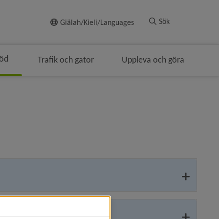
Till innehållet
Sök
Giälah/Kieli/Languages
töd
Trafik och gator
Uppleva och göra