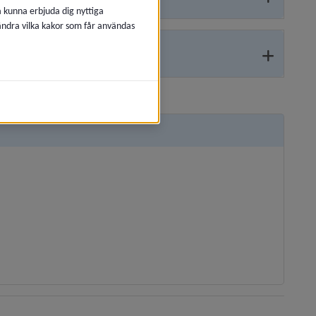
å kunna erbjuda dig nyttiga
 ändra vilka kakor som får användas
, öppnas i nytt fönster.