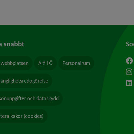
a snabbt
So
webbplatsen
A till Ö
Personalrum
ytt fönster.
lgänglighetsredogörelse
sonuppgifter och dataskydd
tera kakor (cookies)