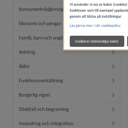
Vi använder vi oss av kakor (cookies)
Konsumentrådgivning
funktioner som till exempel uppläsni
Undermen
genom att klicka på inställningar.
Ekonomi och pengar
Läs gärna mer i vår cookiepolicy
Undermen
Familj, barn och ungdom
Undermen
Godkänn nödvändiga kakor
Anhörig
Undermen
Äldre
Undermen
Funktionsnedsättning
Undermen
Borgerlig vigsel
Undermeny
Dödsfall och begravning
Undermen
Invandring och integration
Undermeny