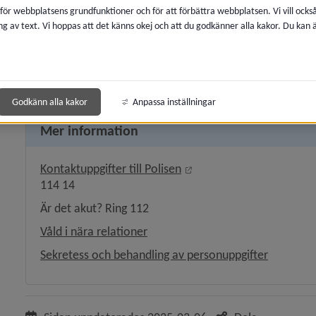
 för webbplatsens grundfunktioner och för att förbättra webbplatsen. Vi vill ocks
ng av text. Vi hoppas att det känns okej och att du godkänner alla kakor. Du kan
y för Konsumentrådgivning
Socialt kontrakt
y för Ekonomi och pengar
y för Familj, barn och ungdom
Godkänn alla kakor
Anpassa inställningar
Mer information
y för Anhörig
Länk till annan webbplats
Kontaktuppgifter till Polisen
y för Äldre
114 14
y för Funktionsnedsättning
Är det akut? Ring 112
Våld i nära relationer
 för Borgerlig vigsel
Sekretess och behandling av personuppgifter
y för Dödsfall och begravning
 för Invandring och integration