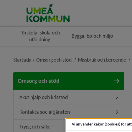
Förskola, skola och
Bygga, bo och miljö
utbildning
nivå i brödsmulenavigeringe
ni
Startsida
Omsorg och stöd
Missbruk och beroende
Omsorg och stöd
Akut hjälp och krisstöd
Undermeny
Kontakta socialtjänsten
Undermen
Vi använder kakor (cookies) för at
Trygg och säker
Undermen