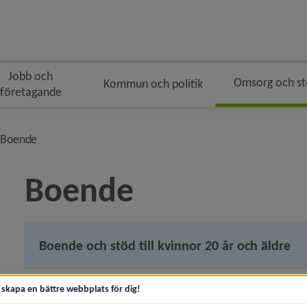
Jobb och
Omsorg och s
Kommun och politik
företagande
n
vå i brödsmulenavigeringen
nivå i brödsmulenavigeringen
Boende
Boende
 för Akut hjälp och krisstöd
Boende och stöd till kvinnor 20 år och äldre
y för Kontakta socialtjänsten
t skapa en bättre webbplats för dig!
Boende och stöd till män, 20 år och äldre
y för Trygg och säker