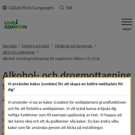
ll innehållet
Giälah/Kieli/Languages
Sök
MENY
nivå i brödsmulenavigeringen
nivå i brödsmulenavigerin
Startsida
Omsorg och stöd
Missbruk och beroende
nivå i brödsmulenavigeringen
Vård och rådgivning
nivå i brödsmulenavig
Alkohol- och drogmottagning för ungdomar i åldern 12–22 år
Alkohol- och drogmottagning 
för ungdomar i åldern 12–22 
Vi använder kakor (cookies) för att skapa en bättre webbplats för
dig!
år, Ingången
Vi använder vi oss av kakor (cookies) för webbplatsens grundfunktioner
och för att förbättra webbplatsen. Vi vill också kunna erbjuda dig
Du som är 12–22 år och har tankar och funderingar, eller 
nyttiga funktioner som till exempel uppläsning av text. Vi hoppas att
känner oro för dig själv eller andra, när det gäller alkohol, 
det känns okej och att du godkänner alla kakor. Du kan ändra vilka
droger eller digitalt spelande är välkommen att kontakta 
kakor som får användas genom att klicka på inställningar.
Ingången. Även föräldrar och andra vuxna är välkomna att 