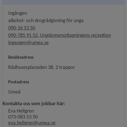
Ingången
alkohol- och drogrådgivning för unga
090-16 53 50
090-785 91 52, Ungdomsmottagningens reception
ingangen@umea.se
Besöksadress
Rådhusesplanaden 3B, 2 trappor
Postadress
Umeå
Kontakta oss som jobbar här:
Eva Hellgren
073-083 53 50
eva.hellgren@umea.se