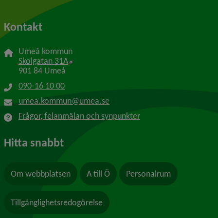
Kontakt
Umeå kommun
Länk till annan webbplats, öppnas i nytt f
Skolgatan 31A
901 84 Umeå
090-16 10 00
umea.kommun@umea.se
Frågor, felanmälan och synpunkter
Hitta snabbt
Om webbplatsen
A till Ö
Personalrum
Tillgänglighetsredogörelse