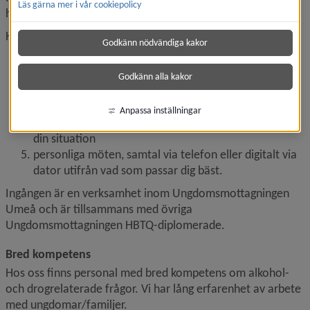
Läs gärna mer i vår cookiepolicy
höra av sig. Ingen fråga är för stor eller för liten.
Här får du
Godkänn nödvändiga kakor
rådgivning och information om alkohol och droger
motivation, råd och stöd till förändring
Godkänn alla kakor
hjälp att vid behov ta kontakt med övrig socialtjänst 
eller andra verksamheter
Anpassa inställningar
prata med någon som lyssnar och har förståelse för 
din situation
personliga möten, samtal via telefon eller digitalt via 
dator utifrån vad som passar dig bäst.
Ingången är en verksamhet inom Ungdomsmottagningen 
Umeå och är tillsammans med övriga 
Ungdomsmottagningen HBTQ-diplomerade.
Bred kompetens
Hos oss finns personal med bred kompetens om alkohol- 
och drogrelaterade frågor. Vi har lång erfarenhet av arbete 
med ungdomar/familjer.