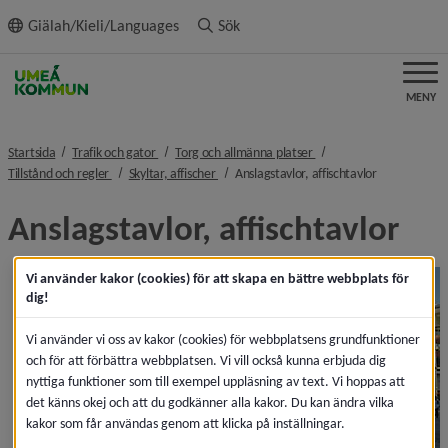
ll innehållet
Giälah/Kieli/Languages
Sök
MENY
nivå i brödsmulenavigeringen
nivå i brödsmulenavigeri
Startsida
Trafik och gator
Torg och allmänna platser
nivå i brödsmulenavigeringen
nivå i brödsmulenavigeringen
nivå i brödsm
Tillstånd och regler
Skyltar, affischer
Anslagstavlor, affischtavlor
Anslagstavlor, affischtavlor
Vi använder kakor (cookies) för att skapa en bättre webbplats för
dig!
Vi använder vi oss av kakor (cookies) för webbplatsens grundfunktioner
och för att förbättra webbplatsen. Vi vill också kunna erbjuda dig
nyttiga funktioner som till exempel uppläsning av text. Vi hoppas att
det känns okej och att du godkänner alla kakor. Du kan ändra vilka
kakor som får användas genom att klicka på inställningar.