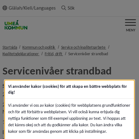
ll innehållet
Giälah/Kieli/Languages
Sök
MENY
nivå i brödsmulenavigeringen
nivå i brödsmulenav
Startsida
Kommun och politik
Service och kvalitetsarbete
nivå i brödsmulenavigeringen
nivå i brödsmulenavigeringen
nivå i brödsmulena
Kvalitetsdeklarationer
Fritid, drift
Servicenivåer strandbad
Servicenivåer strandbad
Säsongslängd
Vi använder kakor (cookies) för att skapa en bättre webbplats för
dig!
22 juni–30 augusti: Säsongslängd strandbad
22 juni–7 augusti: Kiosk och toalett på Bettnesand, i 
Vi använder vi oss av kakor (cookies) för webbplatsens grundfunktioner
Norrmjöle och i Ljumviken.
och för att förbättra webbplatsen. Vi vill också kunna erbjuda dig
nyttiga funktioner som till exempel uppläsning av text. Vi hoppas att
15 maj–30 september: Toalett på Bölesholmarna.
det känns okej och att du godkänner alla kakor. Du kan ändra vilka
kakor som får användas genom att klicka på inställningar.
Bryggor och beachvolleybollnät finns på plats innan 