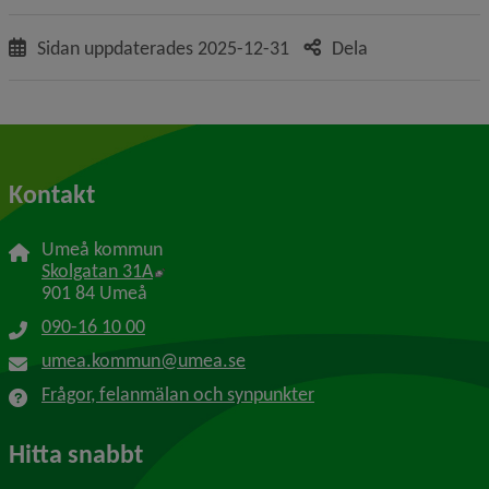
Sidan uppdaterades
2025-12-31
Dela
Kontakt
Umeå kommun
Länk till annan webbplats, öppnas i nytt f
Skolgatan 31A
901 84 Umeå
090-16 10 00
umea.kommun@umea.se
Frågor, felanmälan och synpunkter
Hitta snabbt