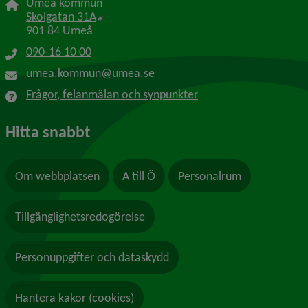
Umeå kommun
Länk till annan webbplats, öppnas i nytt f
Skolgatan 31A
901 84 Umeå
090-16 10 00
umea.kommun@umea.se
Frågor, felanmälan och synpunkter
Hitta snabbt
Om webbplatsen
A till Ö
Personalrum
Tillgänglighetsredogörelse
Personuppgifter och dataskydd
Hantera kakor (cookies)