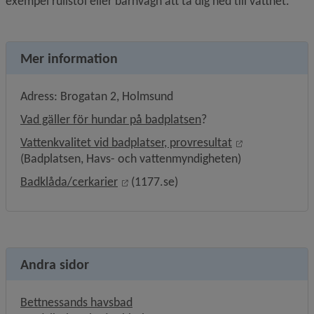
exempel rullstol eller barnvagn att ta dig ned till vattnet.
Mer information
Adress: Brogatan 2, Holmsund
Vad gäller för hundar på badplatsen
?
Länk till anna
Vattenkvalitet vid badplatser, provresultat
(Badplatsen, Havs- och vattenmyndigheten)
Länk till annan webbplats, öppnas i n
Badklåda/cerkarier
 (1177.se)
Andra sidor
Bettnessands havsbad