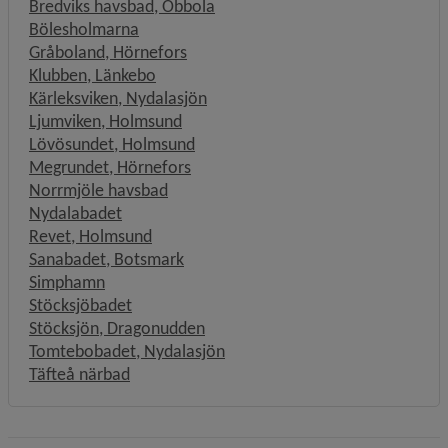
Bredviks havsbad, Obbola
Bölesholmarna
Gråboland, Hörnefors
Klubben, Länkebo
Kärleksviken, Nydalasjön
Ljumviken, Holmsund
Lövösundet, Holmsund
Megrundet, Hörnefors
Norrmjöle havsbad
Nydalabadet
Revet, Holmsund
Sanabadet, Botsmark
Simphamn
Stöcksjöbadet
Stöcksjön, Dragonudden
Tomtebobadet, Nydalasjön
Täfteå närbad