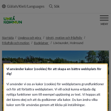
ll innehållet
Giälah/Kieli/Languages
Sök
MENY
nivå i brödsmulenavigeringen
nivå i brödsmulenavi
Startsida
Uppleva och göra
Idrott, motion och friluftsliv
nivå i brödsmulenavigeringen
nivå i brödsmulenavigeringen
nivå i brödsmulenavi
Friluftsliv och motion
Badplatser
Lövösundet, Holmsund
Vi använder kakor (cookies) för att skapa en bättre webbplats för
dig!
Vi använder vi oss av kakor (cookies) för webbplatsens grundfunktioner
och för att förbättra webbplatsen. Vi vill också kunna erbjuda dig
nyttiga funktioner som till exempel uppläsning av text. Vi hoppas att
det känns okej och att du godkänner alla kakor. Du kan ändra vilka
kakor som får användas genom att klicka på inställningar.