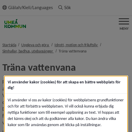
ll innehållet
Giälah/Kieli/Languages
Sök
MENY
nivå i brödsmulenavigeringen
nivå i brödsmulenavi
Startsida
Uppleva och göra
Idrott, motion och friluftsliv
nivå i brödsmulenavigeringen
nivå i brödsmulenavigeringe
Simhallar, badhus, utebassänger
Träna vattenvana
Träna vattenvana
För att lära sig simma måste man börja med grunden som 
Vi använder kakor (cookies) för att skapa en bättre webbplats för
dig!
all simkunskap bygger på, den kallas vattenvana. 
Vattenvana handlar om att ha kunskap för att kunna 
Vi använder vi oss av kakor (cookies) för webbplatsens grundfunktioner
orientera sig i och under vatten på ett tryggt och säkert vis. 
och för att förbättra webbplatsen. Vi vill också kunna erbjuda dig
Det är viktigt att introducera vattenvana redan i tidig ålder 
nyttiga funktioner som till exempel uppläsning av text. Vi hoppas att
för att skapa förutsättningar att lära sig simma, och på så 
det känns okej och att du godkänner alla kakor. Du kan ändra vilka
vis minska risken för drunkningstillbud.
kakor som får användas genom att klicka på inställningar.