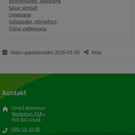
Länk till annan webbplats, öppnas i
Storsjöhallen, Aquarena
Sävar simhall
Umelagun
Vallabadet, Hörnefors
Träna vattenvana
Sidan uppdaterades
2026-01-05
Dela
Kontakt
Umeå kommun
Länk till annan webbplats, öppnas i nytt f
Skolgatan 31A
901 84 Umeå
090-16 10 00