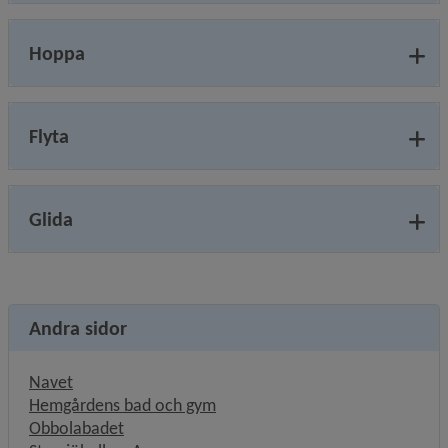
Hoppa
Flyta
Glida
Andra sidor
Länk till annan webbplats, öppnas i nytt fönster.
Navet
Hemgårdens bad och gym
Obbolabadet