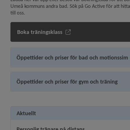
Umeå kommuns andra bad. Sök på Go Active för att hitta 
till oss.
 för Hallar och idrottsanläggningar
Boka träningsklass
y för Boka anläggning, lokal
 för Friluftsliv och motion
Öppettider och priser för bad och motionssim
y för SM-veckan
Öppettider och priser för gym och träning
y för Träningspass, gym
Aktuellt
y för Kultur
Personlig tränare på distans