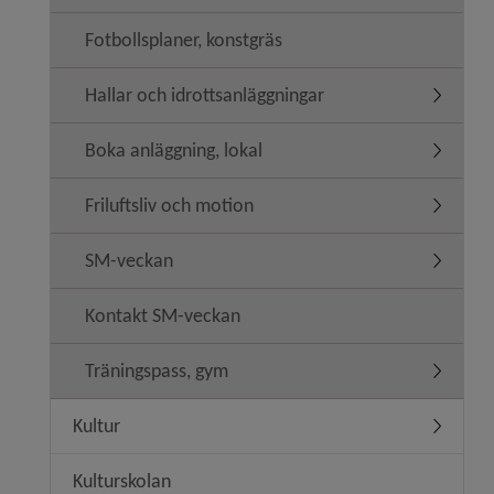
Fotbollsplaner, konstgräs
Hallar och idrottsanläggningar
Undermeny
Boka anläggning, lokal
Undermen
Friluftsliv och motion
Undermeny
SM-veckan
Undermen
Kontakt SM-veckan
Träningspass, gym
Undermen
Kultur
Undermen
Kulturskolan