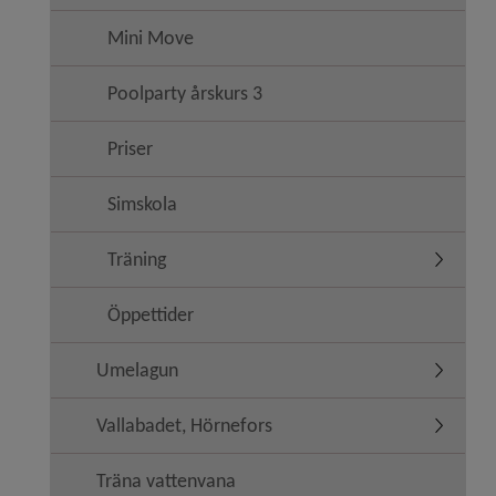
Mini Move
Poolparty årskurs 3
Priser
Simskola
Träning
Undermen
Öppettider
Umelagun
Undermen
Vallabadet, Hörnefors
Undermen
Träna vattenvana