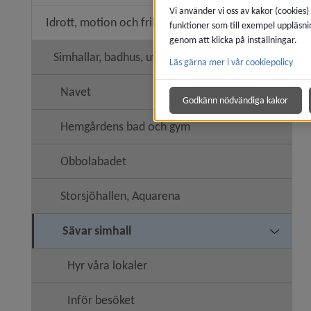
Vi använder vi oss av kakor (cookies)
Idrott, motion och friluftsliv
funktioner som till exempel uppläsni
Undermeny
genom att klicka på inställningar.
Simhallar, badhus, utebassänger
Läs gärna mer i vår cookiepolicy
Undermen
Navet
Godkänn nödvändiga kakor
Hemgårdens bad och gym
Obbolabadet
Storsjöhallen, Aquarena
Sävar simhall
Undermen
Hyr våra lokaler
Inför besöket