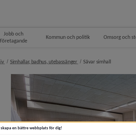
Jobb och
Kommun och politik
Omsorg och s
företagande
n
nivå i brödsmulenavigeringen
nivå i brödsmulenavigering
nivå i bröd
liv
Simhallar, badhus, utebassänger
Sävar simhall
y för Turism, att besöka Umeå
ny för Evenemang
t skapa en bättre webbplats för dig!