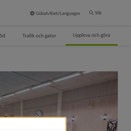
Till innehållet
Sök
Giälah/Kieli/Languages
Uppleva och göra
töd
Trafik och gator
en
smulenavigeringen