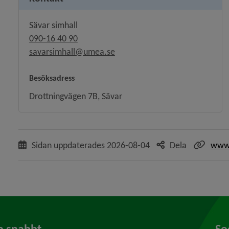
Sävar simhall
090-16 40 90
savarsimhall@umea.se
Besöksadress
Drottningvägen 7B, Sävar
Sidan uppdaterades
2026-08-04
Dela
www.
a snabbt
So