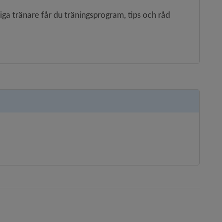
iga tränare får du träningsprogram, tips och råd 
ats, öppnas i nytt fönster.
lats, öppnas i nytt fönster.