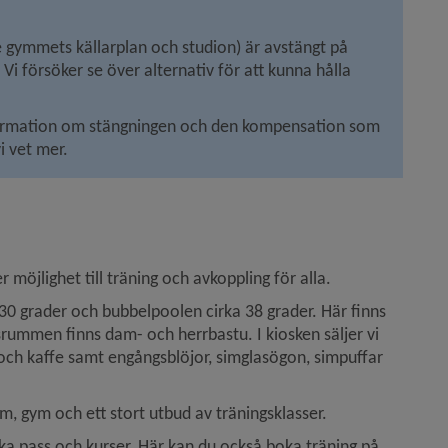
gymmets källarplan och studion) är avstängt på 
i försöker se över alternativ för att kunna hålla 
formation om stängningen och den kompensation som 
i vet mer.
 möjlighet till träning och avkoppling för alla.
 grader och bubbel­poolen cirka 38 grader. Här finns 
rummen finns dam- och herrbastu. I kiosken säljer vi 
 och kaffe samt engångsblöjor, simglasögon, simpuffar 
m, gym och ett stort utbud av träningsklasser.
ka pass och kurser. Här kan du också boka träning på 