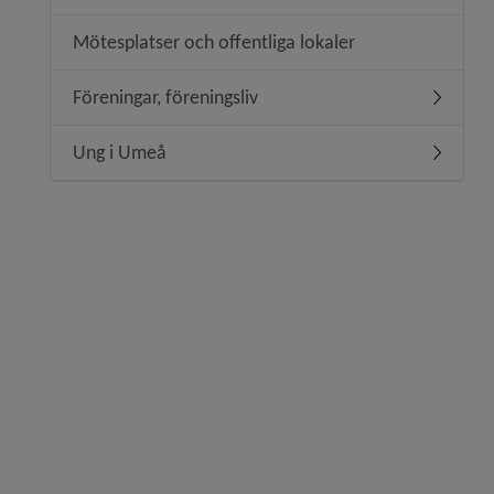
Mötesplatser och offentliga lokaler
Föreningar, föreningsliv
Undermeny
Ung i Umeå
Undermen