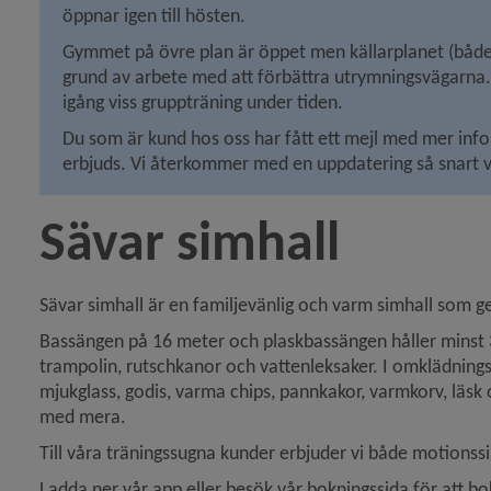
öppnar igen till hösten.
Gymmet på övre plan är öppet men källarplanet (både 
grund av arbete med att förbättra utrymningsvägarna. V
igång viss gruppträning under tiden.
Du som är kund hos oss har fått ett mejl med mer in
erbjuds. Vi återkommer med en uppdatering så snart v
Sävar simhall
y för Träning
Sävar simhall är en familjevänlig och varm simhall som ger
Bassängen på 16 meter och plaskbassängen håller minst 30
trampolin, rutschkanor och vattenleksaker. I omklädnings
y för Umelagun
mjuk­glass, godis, varma chips, pannkakor, varmkorv, läsk
med mera.
y för Vallabadet, Hörnefors
Till våra träningssugna kunder erbjuder vi både motionssi
Ladda ner vår app eller besök vår bokningssida för att bo