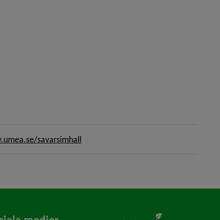
umea.se/savarsimhall
ciala medier