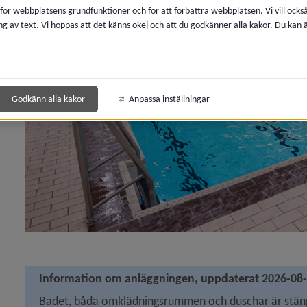
 för webbplatsens grundfunktioner och för att förbättra webbplatsen. Vi vill ocks
ng av text. Vi hoppas att det känns okej och att du godkänner alla kakor. Du kan
 för Idrott, motion och friluftsliv
y för Simhallar, badhus, utebassänger
Godkänn alla kakor
Anpassa inställningar
y för Sävar simhall
Information om anläggningen, uppdaterat 2026-08
Badet, båda omklädningsrummen och duschar är stängd