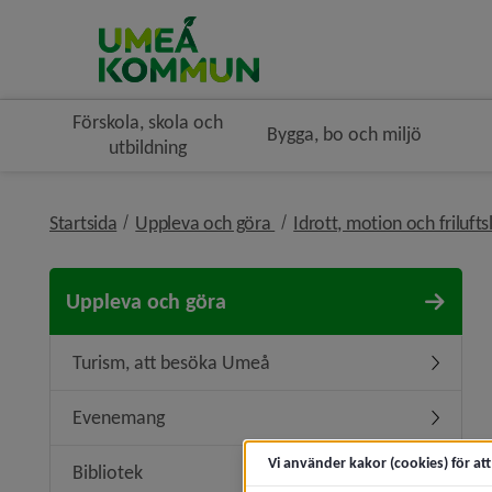
Förskola, skola och
Bygga, bo och miljö
utbildning
nivå i brödsmulenavigeringe
Startsida
Uppleva och göra
Idrott, motion och frilufts
Uppleva och göra
Turism, att besöka Umeå
Undermen
Evenemang
Underme
Vi använder kakor (cookies) för at
Bibliotek