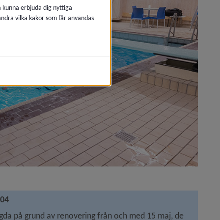
å kunna erbjuda dig nyttiga
 ändra vilka kakor som får användas
-04
a på grund av renovering från och med 15 maj, de 