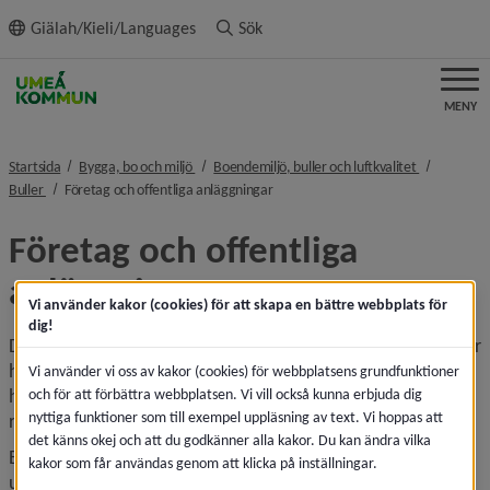
ll innehållet
Giälah/Kieli/Languages
Sök
MENY
nivå i brödsmulenavigeringen
nivå i bröd
Startsida
Bygga, bo och miljö
Boendemiljö, buller och luftkvalitet
nivå i brödsmulenavigeringen
nivå i brödsmulenavigeringen
Buller
Företag och offentliga anläggningar
Företag och offentliga 
anläggningar
Vi använder kakor (cookies) för att skapa en bättre webbplats för
dig!
Den som bedriver verksamhet med höga ljudnivåer behöver 
ha kunskap om utrustningen som används, riskerna med 
Vi använder vi oss av kakor (cookies) för webbplatsens grundfunktioner
höga ljudnivåer, hur hörselskador kan undvikas och vilka 
och för att förbättra webbplatsen. Vi vill också kunna erbjuda dig
nyttiga funktioner som till exempel uppläsning av text. Vi hoppas att
riktvärden som gäller.
det känns okej och att du godkänner alla kakor. Du kan ändra vilka
Buller är ljud som uppfattas som störande. Vad som 
kakor som får användas genom att klicka på inställningar.
uppfattas som buller kan variera från en person till en 