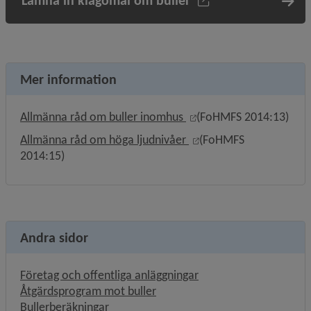
Lämna in klagomål om buller
Mer information
Länk till annan webbpla
Allmänna råd om buller inomhus 
(FoHMFS 2014:13)
Länk till annan webbpla
Allmänna råd om höga ljudnivåer 
(FoHMFS 
2014:15)
Andra sidor
Företag och offentliga anläggningar
Åtgärdsprogram mot buller
Bullerberäkningar