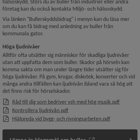
hälsoskydd. Störs du av buller från industrier eller andra 
företag kan du också kontakta Miljö- och hälsoskydd.
Via länken "Bullerskyddsbidrag" i menyn kan du läsa mer 
om du kan få bidrag med anledning av buller från 
kommunala gator.
Höga ljudnivåer
Alltför ofta utsätter sig människor för skadliga ljudnivåer 
utan att uppfatta dem som buller. Skador på hörseln kan 
komma sakta om man under längre tider utsätter sig för 
höga ljudnivåer. På gym, krogar, diskotek, konserter och vid 
många andra tillfällen kan ljudnivån ibland vara så hög att 
det finns risk för hörselskador.
, 138.6 k
Råd till dig som bedriver vsh med hög musik.pdf
, 572.4 kB.
Kontrollera ljudnivån.pdf
, 362.4 kB.
Hjälpreda vid bygg- och rivningsarbeten.pdf