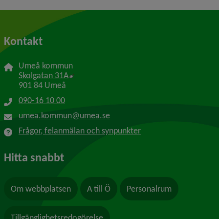
Kontakt
Umeå kommun
Länk till annan webbplats, öppnas i nytt f
Skolgatan 31A
901 84 Umeå
090-16 10 00
umea.kommun@umea.se
Frågor, felanmälan och synpunkter
Hitta snabbt
Om webbplatsen
A till Ö
Personalrum
Tillgänglighetsredogörelse