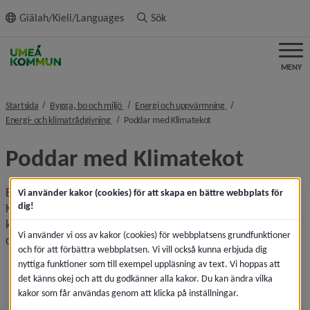
ll innehållet
Giälah/Kieli/Languages
Sök
MENY
nivå i brödsmulenavigeringen
nivå i brödsmulenavig
Startsida
Bygga, bo och miljö
Energi och uppvärmning
nivå i brödsmulenavigeringen
nivå i brödsmulenavigerin
Energi- och klimatrådgivning
Poddar med Klimatekot
Poddar med Klimatekot
Energi-och klimatrådgivningen samarbetar med podden 
Vi använder kakor (cookies) för att skapa en bättre webbplats för
dig!
Klimatekot för att ge kunskap och svar på frågor om 
klimatomställning, elbilar, matsvinn, solceller, 
Vi använder vi oss av kakor (cookies) för webbplatsens grundfunktioner
delningsekonomi och mycket annat.
och för att förbättra webbplatsen. Vi vill också kunna erbjuda dig
nyttiga funktioner som till exempel uppläsning av text. Vi hoppas att
Åtta av tio Umeåbor har klimatångest. Vi vill i stället 
det känns okej och att du godkänner alla kakor. Du kan ändra vilka
bjuda på klimatpepp"
kakor som får användas genom att klicka på inställningar.