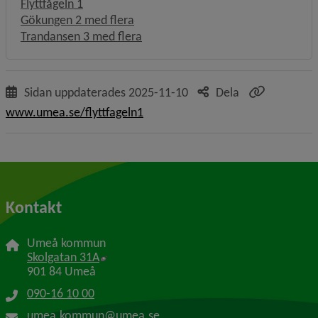
Flyttfågeln 1
Gökungen 2 med flera
Trandansen 3 med flera
Sidan uppdaterades
2025-11-10
Dela
www.umea.se/flyttfageln1
Kontakt
Umeå kommun
Länk till annan webbplats, öppnas i nytt f
Skolgatan 31A
901 84 Umeå
090-16 10 00
umea.kommun@umea.se