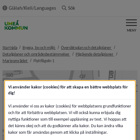
ll innehållet
Giälah/Kieli/Languages
Sök
MENY
nivå i brödsmulenavigeringen
nivå i brödsmule
Startsida
Bygga, bo och miljö
Översiktsplan och detaljplaner
nivå i brödsmulenavigeringen
nivå i brödsmul
Detaljplaner och områdesbestämmelser
Pågående detaljplaner
nivå i brödsmulenavigeringen
nivå i brödsmulenavigeringen
Marieområdet
Flyttfågeln 1
Vi använder kakor (cookies) för att skapa en bättre webbplats för
dig!
Vi använder vi oss av kakor (cookies) för webbplatsens grundfunktioner
och för att förbättra webbplatsen. Vi vill också kunna erbjuda dig
nyttiga funktioner som till exempel uppläsning av text. Vi hoppas att
det känns okej och att du godkänner alla kakor. Du kan ändra vilka
kakor som får användas genom att klicka på inställningar.