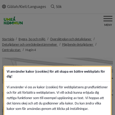
ll innehållet
Giälah/Kieli/Languages
Sök
MENY
nivå i brödsmulenavigeringen
nivå i brödsmule
Startsida
Bygga, bo och miljö
Översiktsplan och detaljplaner
nivå i brödsmulenavigeringen
nivå i brödsmul
Detaljplaner och områdesbestämmelser
Pågående detaljplaner
nivå i brödsmulenavigeringen
nivå i brödsmulenavigeringen
Centrala stan
Hugin 4
Vi använder kakor (cookies) för att skapa en bättre webbplats för
dig!
Vi använder vi oss av kakor (cookies) för webbplatsens grundfunktioner
och för att förbättra webbplatsen. Vi vill också kunna erbjuda dig
nyttiga funktioner som till exempel uppläsning av text. Vi hoppas att
det känns okej och att du godkänner alla kakor. Du kan ändra vilka
kakor som får användas genom att klicka på inställningar.