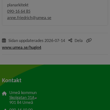
planarkitekt
090-16 64 85
anne.friedrich@umea.se
Sidan uppdaterades
2026-07-14
Dela
www.umea.se/hugin4
Kontakt
Umeå kommun
Länk till annan webbplats, öppnas i nytt f
Skolgatan 31A
901 84 Umeå