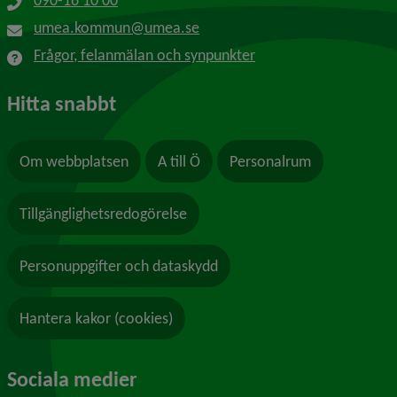
090-16 10 00
umea.kommun@umea.se
Frågor, felanmälan och synpunkter
Hitta snabbt
Om webbplatsen
A till Ö
Personalrum
Tillgänglighetsredogörelse
Personuppgifter och dataskydd
Hantera kakor (cookies)
Sociala medier