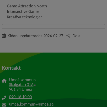
Game Attraction North
Intersective Game
Kreativa teknologier
Sidan uppdaterades
2024-02-27
Dela
Kontakt
Umeå kommun
Länk till annan webbplats, öppnas i nytt f
Skolgatan 31A
901 84 Umeå
090-16 10 00
umea.kommun@umea.se