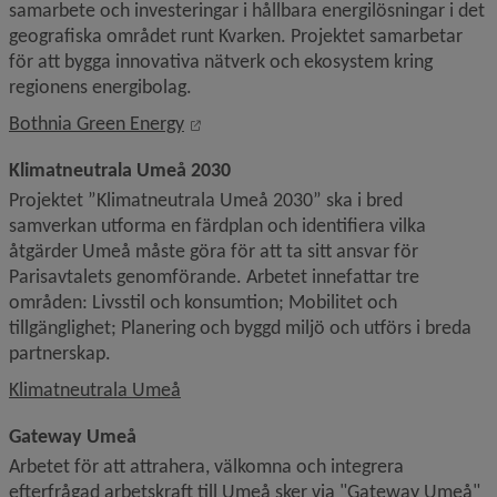
samarbete och investeringar i hållbara energilösningar i det 
geografiska området runt Kvarken. Projektet samarbetar 
för att bygga innovativa nätverk och ekosystem kring 
regionens energibolag. 
Länk till annan webbplats, öppnas i ny
Bothnia Green Energy
Klimatneutrala Umeå 2030
Projektet ”Klimatneutrala Umeå 2030” ska i bred 
samverkan utforma en färdplan och identifiera vilka 
åtgärder Umeå måste göra för att ta sitt ansvar för 
Parisavtalets genomförande. Arbetet innefattar tre 
områden: Livsstil och konsumtion; Mobilitet och 
tillgänglighet; Planering och byggd miljö och utförs i breda 
partnerskap.
Klimatneutrala Umeå
Gateway Umeå
Arbetet för att attrahera, välkomna och integrera 
efterfrågad arbetskraft till Umeå sker via "Gateway Umeå" 