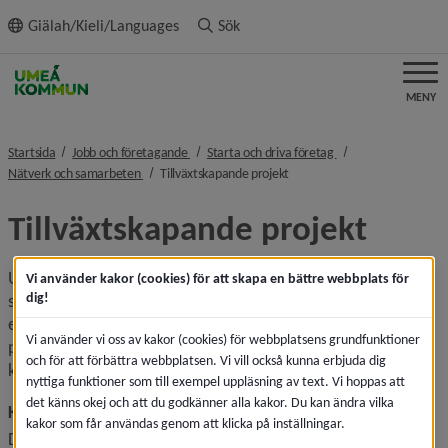
ll innehållet
Giälah/Kieli/Languages
Sök
MENY
nivå i brödsmulenavigeringen
nivå i brödsmulenavi
Startsida
Jobb och företagande
Starta och driva företag
nivå i brödsmulenavigeringen
nivå i brödsmulenavigeringen
Nätverk och samarbeten
Tillväxtskapande projekt
Tillväxtskapande projekt
Umeå kommun stöttar en mängd utvecklingsprojekt för att 
Vi använder kakor (cookies) för att skapa en bättre webbplats för
dig!
skapa tillväxt och nya arbetstillfällen i Umeå och bidra till 
en hållbar och attraktiv kommun. Nedan ges olika exempel 
Vi använder vi oss av kakor (cookies) för webbplatsens grundfunktioner
på aktuella projekt inom områden som bioekonomi, 
och för att förbättra webbplatsen. Vi vill också kunna erbjuda dig
kreativa näringar, och life science.
nyttiga funktioner som till exempel uppläsning av text. Vi hoppas att
det känns okej och att du godkänner alla kakor. Du kan ändra vilka
Kommunens tillväxtanslag
kakor som får användas genom att klicka på inställningar.
Den kommunala medfinansieringen av projekt sker ofta via 