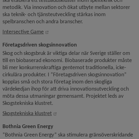
ska etablera ett testbäddskluster inom spelteknik och 
metodik. Via innovation och ökat utbyte mellan sektorer 
ska teknik- och tjänsteutveckling stärkas inom 
spelbranschen och andra branscher.
Länk till annan webbplats, öppnas i nytt 
Intersective Game
Företagsdriven skogsinnovation
Skog och skogsbruk är viktiga delar när Sverige ställer om 
till en biobaserad ekonomi. Biobaserade produkter måste 
bli mer konkurrenskraftiga gentemot traditionella, icke-
cirkulära produkter. I ”Företagsdriven skogsinnovation” 
kopplas små och stora företag inom den skogliga 
värdekedjan ihop för att driva innovationsutveckling och 
möta dessa utmaningar gemensamt. Projektet leds av 
Skogstekniska klustret.
Länk till annan webbplats, öppnas i n
Skogstekniska klustret
Bothnia Green Energy
”Bothnia Green Energy” ska stimulera gränsöverskridande 