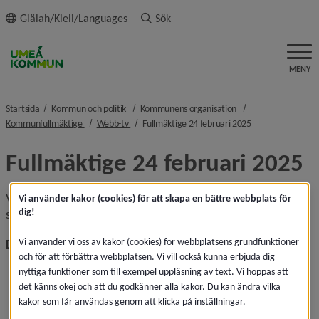
ll innehållet
Giälah/Kieli/Languages
Sök
MENY
nivå i brödsmulenavigeringen
nivå i brödsmulenavi
Startsida
Kommun och politik
Kommunens organisation
nivå i brödsmulenavigeringen
nivå i brödsmulenavigeringen
nivå i brödsmulen
Kommunfullmäktige
Webb-tv
Fullmäktige 24 februari 2025
Fullmäktige 24 februari 2025
Videoinspelning (två delar) från kommunfullmäktiges 
Vi använder kakor (cookies) för att skapa en bättre webbplats för
dig!
sammanträde.
Vi använder vi oss av kakor (cookies) för webbplatsens grundfunktioner
Del 1
och för att förbättra webbplatsen. Vi vill också kunna erbjuda dig
nyttiga funktioner som till exempel uppläsning av text. Vi hoppas att
det känns okej och att du godkänner alla kakor. Du kan ändra vilka
kakor som får användas genom att klicka på inställningar.